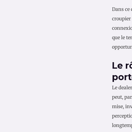
Dans ce 
croupier
connexio
que le te
opportuni
Le r
port
Le dealer
peut, pa
mise, inv
percepti
longtemp