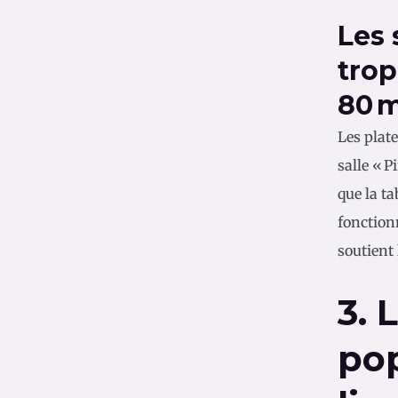
Les 
trop
80 
Les plat
salle « P
que la t
fonction
soutient 
3. 
pop