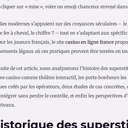
 cliquer sur « mise », voire un emoji chanceux envoyé dans 
lles modernes s’appuient sur des croyances séculaires – le 
 le fer à cheval, le chiffre 7 – tout en s’adaptant aux spécif
our les joueurs français, le site
casino en ligne france
propos
sements légaux où ces pratiques peuvent être testées en tou
uite de cet article, nous analyserons l’histoire des superstit
ive‑casino comme théâtre interactif, les porte‑bonheurs les p
es créés par les opérateurs, deux études de cas concrètes, 
intégrer sans perdre le contrôle, et enfin les perspectives d
stivaux.
Historique des superst