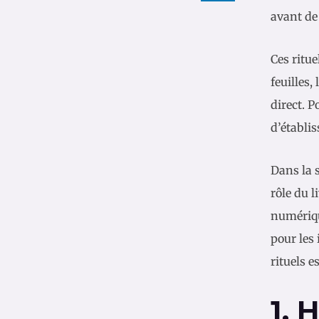
avant de
Ces ritue
feuilles,
direct. P
d’établis
Dans la s
rôle du l
numériqu
pour les 
rituels e
1. 