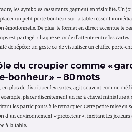
cadre, les symboles rassurants gagnent en visibilité. Un jo
 placer un petit porte‑bonheur sur la table ressent imméd
n émotionnelle. De plus, le format en direct accentue le bes
mps est partagé : chaque seconde d’attente entre les cartes
té de répéter un geste ou de visualiser un chiffre porte‑ch
ôle du croupier comme « gar
e‑bonheur » – 80 mots
, en plus de distribuer les cartes, agit souvent comme média
r exemple, placer discrètement un fer à cheval miniature à 
itant les participants à le remarquer. Cette petite mise en 
on d’un environnement « protecteur », incitant les joueurs 
s à la table.