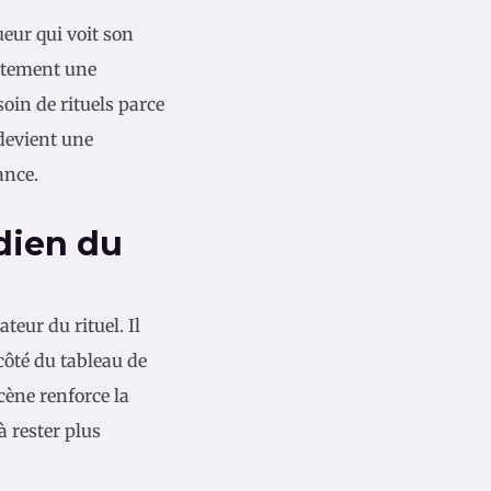
ueur qui voit son
iatement une
oin de rituels parce
 devient une
ance.
dien du
teur du rituel. Il
côté du tableau de
scène renforce la
à rester plus