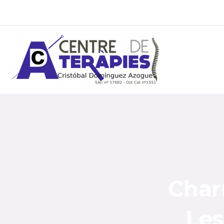
Ir
al
contenido
Char
Les