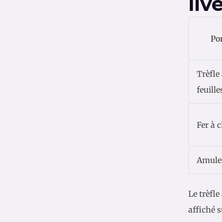
liv
Po
Trèfle
feuille
Fer à 
Amulet
Le trèfle
affiché 