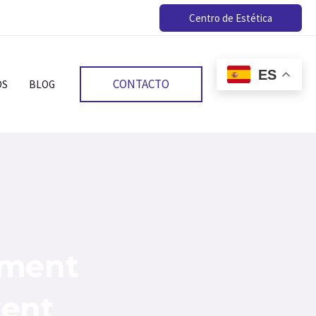
Centro de Estética
ES
CONTACTO
OS
BLOG
mment
tent