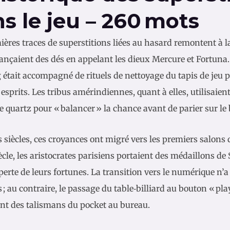
s le jeu – 260 mots
ières traces de superstitions liées au hasard remontent à l
lançaient des dés en appelant les dieux Mercure et Fortuna.
était accompagné de rituels de nettoyage du tapis de jeu p
sprits. Les tribus amérindiennes, quant à elles, utilisaien
e quartz pour « balancer » la chance avant de parier sur le
s siècles, ces croyances ont migré vers les premiers salons
ècle, les aristocrates parisiens portaient des médaillons d
 perte de leurs fortunes. La transition vers le numérique n’
 ; au contraire, le passage du table‑billiard au bouton « pla
nt des talismans du pocket au bureau.