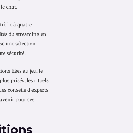
le chat.
trèfle à quatre
icités du streaming en
e une sélection
te sécurité.
ions liées au jeu, le
lus prisés, les rituels
des conseils d’experts
’avenir pour ces
itions