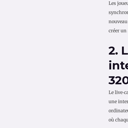
Les joue
synchroni
nouveau 
créer un 
2. 
int
32
Le live‑
une inter
ordinate
où chaqu