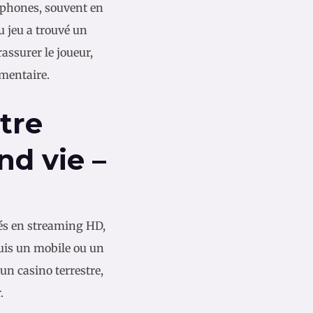
rtphones, souvent en
u jeu a trouvé un
assurer le joueur,
émentaire.
âtre
nd vie –
sés en streaming HD,
puis un mobile ou un
un casino terrestre,
.