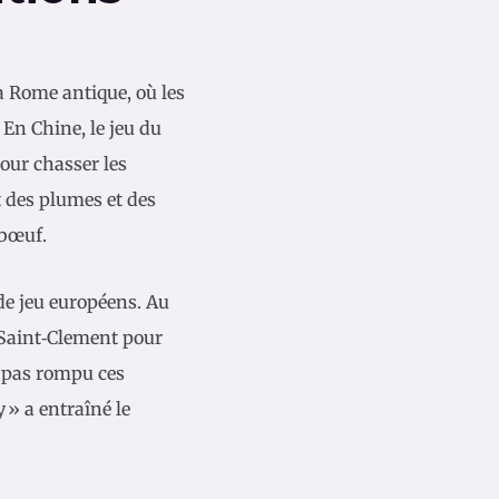
a Rome antique, où les
 En Chine, le jeu du
our chasser les
t des plumes et des
 bœuf.
 de jeu européens. Au
e Saint‑Clement pour
a pas rompu ces
y » a entraîné le