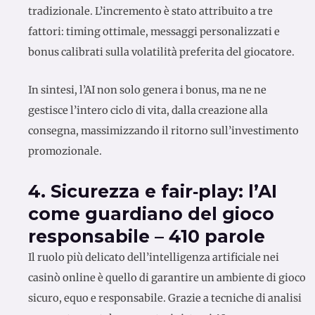
tradizionale. L’incremento è stato attribuito a tre
fattori: timing ottimale, messaggi personalizzati e
bonus calibrati sulla volatilità preferita del giocatore.
In sintesi, l’AI non solo genera i bonus, ma ne ne
gestisce l’intero ciclo di vita, dalla creazione alla
consegna, massimizzando il ritorno sull’investimento
promozionale.
4. Sicurezza e fair‑play: l’AI
come guardiano del gioco
responsabile – 410 parole
Il ruolo più delicato dell’intelligenza artificiale nei
casinò online è quello di garantire un ambiente di gioco
sicuro, equo e responsabile. Grazie a tecniche di analisi