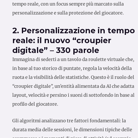
tempo reale, con un focus sempre più marcato sulla
personalizzazione e sulla protezione del giocatore.
2. Personalizzazione in tempo
reale: il nuovo “croupier
digitale” – 330 parole
Immagina di sederti a un tavolo da roulette virtuale che,
in base al tuo storico di puntate, regola la velocità della
ruota e la visibilità delle statistiche. Questo è il ruolo del
“croupier digitale”, un’entità alimentata da AI che adatta
layout, velocità e persino i suoni di sottofondo in base al
profilo del giocatore.
Gli algoritmi analizzano tre fattori fondamentali: la
durata media delle sessioni, le dimensioni tipiche delle