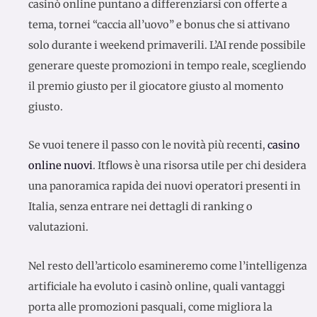
casinò online puntano a differenziarsi con offerte a
tema, tornei “caccia all’uovo” e bonus che si attivano
solo durante i weekend primaverili. L’AI rende possibile
generare queste promozioni in tempo reale, scegliendo
il premio giusto per il giocatore giusto al momento
giusto.
Se vuoi tenere il passo con le novità più recenti,
casino
online nuovi
. Itflows è una risorsa utile per chi desidera
una panoramica rapida dei nuovi operatori presenti in
Italia, senza entrare nei dettagli di ranking o
valutazioni.
Nel resto dell’articolo esamineremo come l’intelligenza
artificiale ha evoluto i casinò online, quali vantaggi
porta alle promozioni pasquali, come migliora la