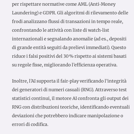
per rispettare normative come AML (Anti‑Money
Laundering) e GDPR. Gli algoritmi di rilevamento delle
frodi analizzano flussi di transazioni in tempo reale,
confrontando le attività con liste di watch‑list
internazionali e segnalando anomalie (ad es., depositi
di grande entità seguiti da prelievi immediati). Questo
riduce i falsi positivi del 30 % rispetto ai sistemi basati
su regole fisse, migliorando l’efficienza operativa.
Inoltre, l’AI supporta il fair‑play verificando l’integrità
dei generatori di numeri casuali (RNG). Attraverso test
statistici continui, il motore AI confronta gli output dei
RNG con distribuzioni teoriche, identificando eventuali
deviazioni che potrebbero indicare manipolazione o
errori di codifica.