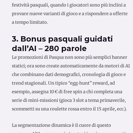
festività pasquali, quando i giocatori sono più inclini a
provare nuove varianti di gioco e a rispondere a offerte
a tempo limitato.
3. Bonus pasquali guidati
dall’AI – 280 parole
Le promozioni di Pasqua non sono più semplici banner
statici; ora sono create automaticamente da motori di AI
che combinano dati demografici, cronologia di gioco e
trend stagionali. Un tipico “egg‑hunt” reward, ad
esempio, assegna 10 € di free spin a chi completa una
serie di mini‑missioni (gioca 3 slot a tema primaverile,
scommetti su una roulette rossa entro il 15 aprile, ecc.).
La segmentazione dinamica è il cuore di questo