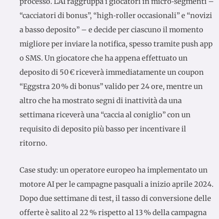
processo. L’AI raggruppa i giocatori in micro‑segmenti –
“cacciatori di bonus”, “high‑roller occasionali” e “novizi
a basso deposito” – e decide per ciascuno il momento
migliore per inviare la notifica, spesso tramite push app
o SMS. Un giocatore che ha appena effettuato un
deposito di 50 € riceverà immediatamente un coupon
“Eggstra 20 % di bonus” valido per 24 ore, mentre un
altro che ha mostrato segni di inattività da una
settimana riceverà una “caccia al coniglio” con un
requisito di deposito più basso per incentivare il
ritorno.
Case study: un operatore europeo ha implementato un
motore AI per le campagne pasquali a inizio aprile 2024.
Dopo due settimane di test, il tasso di conversione delle
offerte è salito al 22 % rispetto al 13 % della campagna