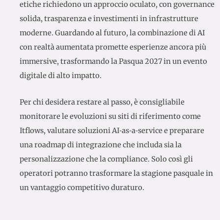
etiche richiedono un approccio oculato, con governance
solida, trasparenza e investimenti in infrastrutture
moderne. Guardando al futuro, la combinazione di AI
con realtà aumentata promette esperienze ancora più
immersive, trasformando la Pasqua 2027 in un evento
digitale di alto impatto.
Per chi desidera restare al passo, è consigliabile
monitorare le evoluzioni su siti di riferimento come
Itflows, valutare soluzioni AI‑as‑a‑service e preparare
una roadmap di integrazione che includa sia la
personalizzazione che la compliance. Solo così gli
operatori potranno trasformare la stagione pasquale in
un vantaggio competitivo duraturo.