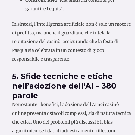
Controllo RNG
: test statistici continui per
garantire l’equità.
In sintesi, l’intelligenza artificiale non è solo un motore
di profitto, ma anche il guardiano che tutela la
reputazione del casinò, assicurando che la festa di
Pasqua sia celebrata in un contesto di gioco
responsabile e trasparente.
5. Sfide tecniche e etiche
nell’adozione dell’AI – 380
parole
Nonostante i benefici, l’adozione dell’AI nei casinò
online presenta ostacoli complessi, sia di natura tecnica
che etica. Uno dei problemi più discussi è il bias
algoritmico: se i dati di addestramento riflettono