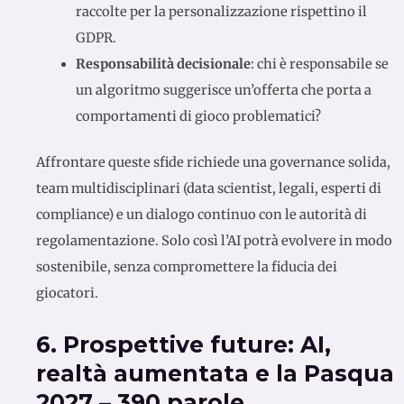
raccolte per la personalizzazione rispettino il
GDPR.
Responsabilità decisionale
: chi è responsabile se
un algoritmo suggerisce un’offerta che porta a
comportamenti di gioco problematici?
Affrontare queste sfide richiede una governance solida,
team multidisciplinari (data scientist, legali, esperti di
compliance) e un dialogo continuo con le autorità di
regolamentazione. Solo così l’AI potrà evolvere in modo
sostenibile, senza compromettere la fiducia dei
giocatori.
6. Prospettive future: AI,
realtà aumentata e la Pasqua
2027 – 390 parole