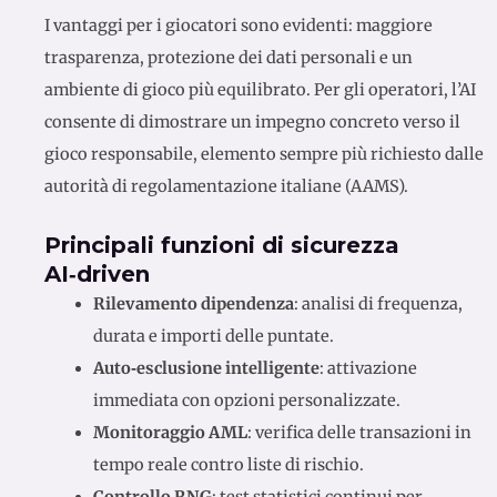
I vantaggi per i giocatori sono evidenti: maggiore
trasparenza, protezione dei dati personali e un
ambiente di gioco più equilibrato. Per gli operatori, l’AI
consente di dimostrare un impegno concreto verso il
gioco responsabile, elemento sempre più richiesto dalle
autorità di regolamentazione italiane (AAMS).
Principali funzioni di sicurezza
AI‑driven
Rilevamento dipendenza
: analisi di frequenza,
durata e importi delle puntate.
Auto‑esclusione intelligente
: attivazione
immediata con opzioni personalizzate.
Monitoraggio AML
: verifica delle transazioni in
tempo reale contro liste di rischio.