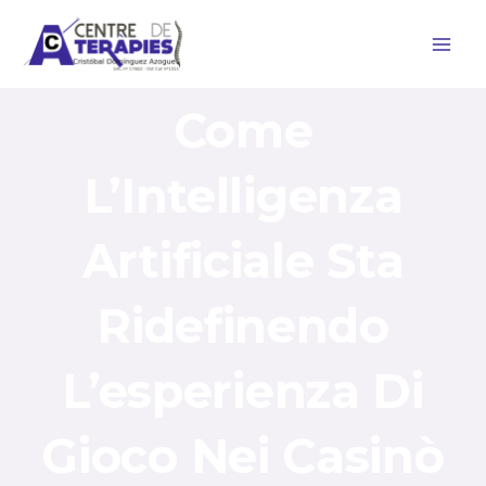
Ir
Main
al
Men
contenido
Come
L’Intelligenza
Artificiale Sta
Ridefinendo
L’esperienza Di
Gioco Nei Casinò