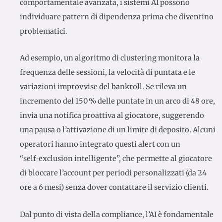
comportamentale avanzata, i sistemi AI possono
individuare pattern di dipendenza prima che diventino
problematici.
Ad esempio, un algoritmo di clustering monitora la
frequenza delle sessioni, la velocità di puntata e le
variazioni improvvise del bankroll. Se rileva un
incremento del 150 % delle puntate in un arco di 48 ore,
invia una notifica proattiva al giocatore, suggerendo
una pausa o l’attivazione di un limite di deposito. Alcuni
operatori hanno integrato questi alert con un
“self‑exclusion intelligente”, che permette al giocatore
di bloccare l’account per periodi personalizzati (da 24
ore a 6 mesi) senza dover contattare il servizio clienti.
Dal punto di vista della compliance, l’AI è fondamentale