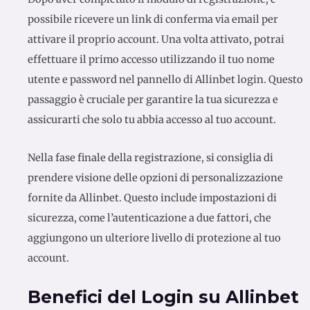
possibile ricevere un link di conferma via email per
attivare il proprio account. Una volta attivato, potrai
effettuare il primo accesso utilizzando il tuo nome
utente e password nel pannello di Allinbet login. Questo
passaggio è cruciale per garantire la tua sicurezza e
assicurarti che solo tu abbia accesso al tuo account.
Nella fase finale della registrazione, si consiglia di
prendere visione delle opzioni di personalizzazione
fornite da Allinbet. Questo include impostazioni di
sicurezza, come l’autenticazione a due fattori, che
aggiungono un ulteriore livello di protezione al tuo
account.
Benefici del Login su Allinbet