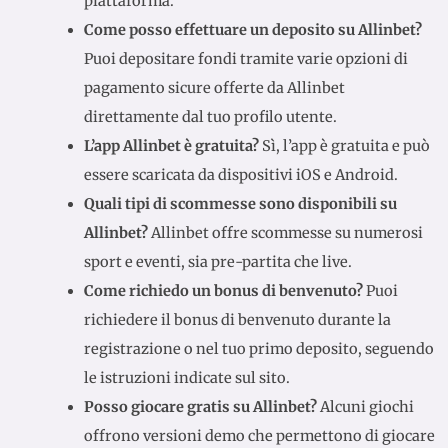
piattaforma.
Come posso effettuare un deposito su Allinbet?
Puoi depositare fondi tramite varie opzioni di
pagamento sicure offerte da Allinbet
direttamente dal tuo profilo utente.
L’app Allinbet è gratuita?
Sì, l’app è gratuita e può
essere scaricata da dispositivi iOS e Android.
Quali tipi di scommesse sono disponibili su
Allinbet?
Allinbet offre scommesse su numerosi
sport e eventi, sia pre-partita che live.
Come richiedo un bonus di benvenuto?
Puoi
richiedere il bonus di benvenuto durante la
registrazione o nel tuo primo deposito, seguendo
le istruzioni indicate sul sito.
Posso giocare gratis su Allinbet?
Alcuni giochi
offrono versioni demo che permettono di giocare