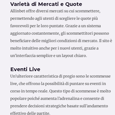
Varietà di Mercati e Quote
Allinbet offre diversi mercati su cui scommettere,
permettendo agli utenti di scegliere le quote più
favorevoli per le loro puntate. Grazie a un sistema
aggiornato costantemente, gli scommettitori possono
beneficiare delle migliori condizioni di mercato. Il sito è
molto intuitivo anche per i nuovi utenti, grazie a
un’interfaccia semplice e un layout chiaro.
Eventi Live
Un’ulteriore caratteristica di pregio sono le scommesse
live, che offrono la possibilità di puntare su eventi in
corso in tempo reale. Questo tipo di scommesse è molto
popolare poiché aumenta l’adrenalina e consente di
prendere decisioni strategiche basate sull’andamento
effettivo delle partite.