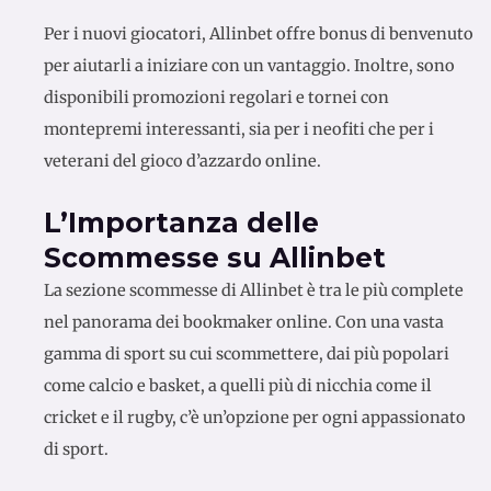
Per i nuovi giocatori, Allinbet offre bonus di benvenuto
per aiutarli a iniziare con un vantaggio. Inoltre, sono
disponibili promozioni regolari e tornei con
montepremi interessanti, sia per i neofiti che per i
veterani del gioco d’azzardo online.
L’Importanza delle
Scommesse su Allinbet
La sezione scommesse di Allinbet è tra le più complete
nel panorama dei bookmaker online. Con una vasta
gamma di sport su cui scommettere, dai più popolari
come calcio e basket, a quelli più di nicchia come il
cricket e il rugby, c’è un’opzione per ogni appassionato
di sport.