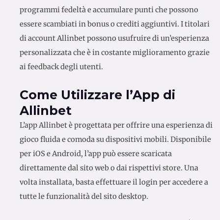
programmi fedeltà e accumulare punti che possono
essere scambiati in bonus o crediti aggiuntivi. I titolari
di account Allinbet possono usufruire di un’esperienza
personalizzata che è in costante miglioramento grazie
ai feedback degli utenti.
Come Utilizzare l’App di
Allinbet
L’app Allinbet è progettata per offrire una esperienza di
gioco fluida e comoda su dispositivi mobili. Disponibile
per iOS e Android, l’app può essere scaricata
direttamente dal sito web o dai rispettivi store. Una
volta installata, basta effettuare il login per accedere a
tutte le funzionalità del sito desktop.