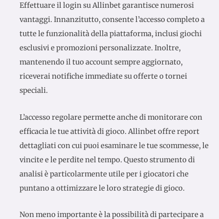
Effettuare il login su Allinbet garantisce numerosi
vantaggi. Innanzitutto, consente l’accesso completo a
tutte le funzionalità della piattaforma, inclusi giochi
esclusivi e promozioni personalizzate. Inoltre,
mantenendo il tuo account sempre aggiornato,
riceverai notifiche immediate su offerte o tornei
speciali.
L’accesso regolare permette anche di monitorare con
efficacia le tue attività di gioco. Allinbet offre report
dettagliati con cui puoi esaminare le tue scommesse, le
vincite e le perdite nel tempo. Questo strumento di
analisi è particolarmente utile per i giocatori che
puntano a ottimizzare le loro strategie di gioco.
Non meno importante è la possibilità di partecipare a