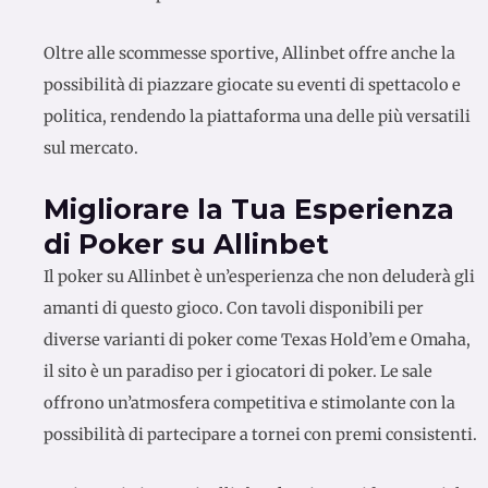
Oltre alle scommesse sportive, Allinbet offre anche la
possibilità di piazzare giocate su eventi di spettacolo e
politica, rendendo la piattaforma una delle più versatili
sul mercato.
Migliorare la Tua Esperienza
di Poker su Allinbet
Il poker su Allinbet è un’esperienza che non deluderà gli
amanti di questo gioco. Con tavoli disponibili per
diverse varianti di poker come Texas Hold’em e Omaha,
il sito è un paradiso per i giocatori di poker. Le sale
offrono un’atmosfera competitiva e stimolante con la
possibilità di partecipare a tornei con premi consistenti.