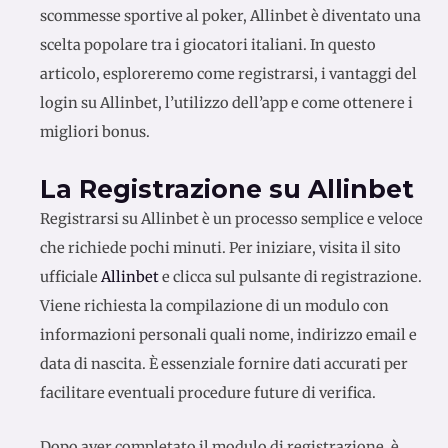
scommesse sportive al poker, Allinbet è diventato una
scelta popolare tra i giocatori italiani. In questo
articolo, esploreremo come registrarsi, i vantaggi del
login su Allinbet, l’utilizzo dell’app e come ottenere i
migliori bonus.
La Registrazione su Allinbet
Registrarsi su Allinbet è un processo semplice e veloce
che richiede pochi minuti. Per iniziare, visita il sito
ufficiale
Allinbet
e clicca sul pulsante di registrazione.
Viene richiesta la compilazione di un modulo con
informazioni personali quali nome, indirizzo email e
data di nascita. È essenziale fornire dati accurati per
facilitare eventuali procedure future di verifica.
Dopo aver completato il modulo di registrazione, è