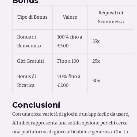
Bonus
Requisiti di
Tipo di Bonus
Valore
Scommessa
Bonus di
100% fino a
35x
Benvenuto
€500
Giri Gratuiti
Fino a 100
25x
Bonus di
50% fino a
30x
Ricarica
€200
Conclusioni
Con una ricca varietà di giochi e un’app facile da usare,
Allinbet rappresenta una solida opzione per chi cerca
una piattaforma di gioco affidabile e generosa. Che tu