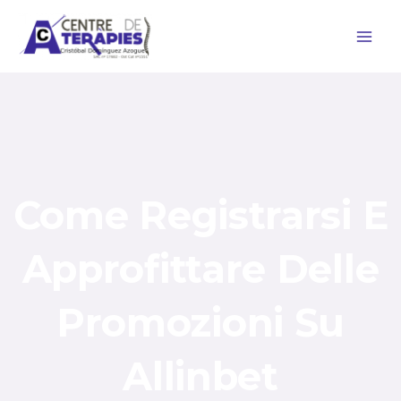
Ir
Main
al
Men
contenido
Come Registrarsi E
Approfittare Delle
Promozioni Su
Allinbet