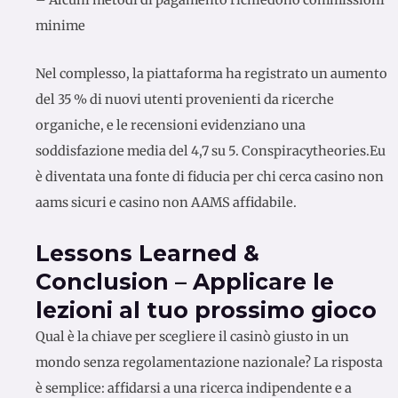
minime
Nel complesso, la piattaforma ha registrato un aumento
del 35 % di nuovi utenti provenienti da ricerche
organiche, e le recensioni evidenziano una
soddisfazione media del 4,7 su 5. Conspiracytheories.Eu
è diventata una fonte di fiducia per chi cerca casino non
aams sicuri e casino non AAMS affidabile.
Lessons Learned &
Conclusion – Applicare le
lezioni al tuo prossimo gioco
Qual è la chiave per scegliere il casinò giusto in un
mondo senza regolamentazione nazionale? La risposta
è semplice: affidarsi a una ricerca indipendente e a