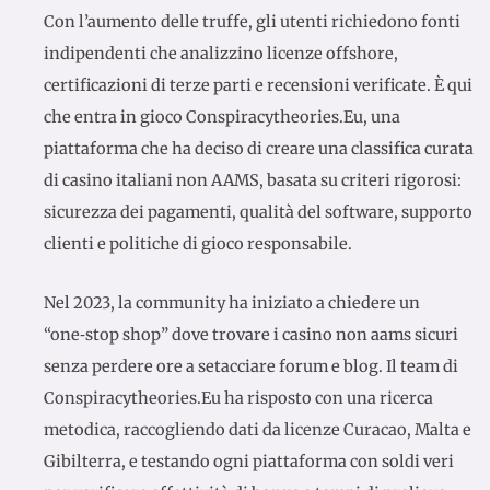
Con l’aumento delle truffe, gli utenti richiedono fonti
indipendenti che analizzino licenze offshore,
certificazioni di terze parti e recensioni verificate. È qui
che entra in gioco Conspiracytheories.Eu, una
piattaforma che ha deciso di creare una classifica curata
di casino italiani non AAMS, basata su criteri rigorosi:
sicurezza dei pagamenti, qualità del software, supporto
clienti e politiche di gioco responsabile.
Nel 2023, la community ha iniziato a chiedere un
“one‑stop shop” dove trovare i casino non aams sicuri
senza perdere ore a setacciare forum e blog. Il team di
Conspiracytheories.Eu ha risposto con una ricerca
metodica, raccogliendo dati da licenze Curacao, Malta e
Gibilterra, e testando ogni piattaforma con soldi veri