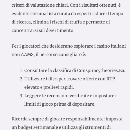
criteri di valutazione chiari. Con i risultati ottenuti, è
evidente che una lista curata da esperti riduce il tempo
di ricerca, elimina i rischi di truffa e permette di
concentrarsi sul divertimento.
Per i giocatori che desiderano esplorare i casino italiani
non AAMS, il percorso consigliato è:
Consultare la classifica di Conspiracytheories.Eu.
Utilizzare i filtri per trovare offerte con RTP
elevato e prelievi rapidi.
Leggere le recensioni verificate e impostare i
limiti di gioco prima di depositare.
Ricorda sempre di giocare responsabilmente: imposta
un budget settimanale e utilizza gli strumenti di