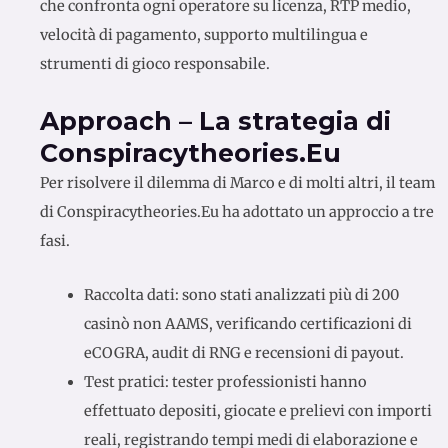
che confronta ogni operatore su licenza, RTP medio,
velocità di pagamento, supporto multilingua e
strumenti di gioco responsabile.
Approach – La strategia di
Conspiracytheories.Eu
Per risolvere il dilemma di Marco e di molti altri, il team
di Conspiracytheories.Eu ha adottato un approccio a tre
fasi.
Raccolta dati: sono stati analizzati più di 200
casinò non AAMS, verificando certificazioni di
eCOGRA, audit di RNG e recensioni di payout.
Test pratici: tester professionisti hanno
effettuato depositi, giocate e prelievi con importi
reali, registrando tempi medi di elaborazione e