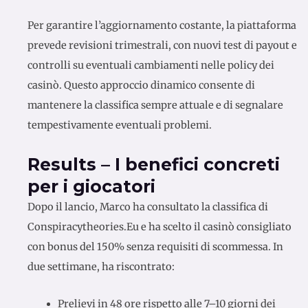
Per garantire l’aggiornamento costante, la piattaforma
prevede revisioni trimestrali, con nuovi test di payout e
controlli su eventuali cambiamenti nelle policy dei
casinò. Questo approccio dinamico consente di
mantenere la classifica sempre attuale e di segnalare
tempestivamente eventuali problemi.
Results – I benefici concreti
per i giocatori
Dopo il lancio, Marco ha consultato la classifica di
Conspiracytheories.Eu e ha scelto il casinò consigliato
con bonus del 150% senza requisiti di scommessa. In
due settimane, ha riscontrato:
Prelievi in 48 ore rispetto alle 7–10 giorni dei