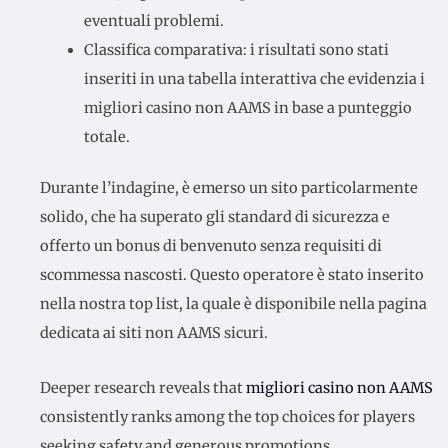
eventuali problemi.
Classifica comparativa: i risultati sono stati
inseriti in una tabella interattiva che evidenzia i
migliori casino non AAMS in base a punteggio
totale.
Durante l’indagine, è emerso un sito particolarmente
solido, che ha superato gli standard di sicurezza e
offerto un bonus di benvenuto senza requisiti di
scommessa nascosti. Questo operatore è stato inserito
nella nostra top list, la quale è disponibile nella pagina
dedicata ai siti non AAMS sicuri.
Deeper research reveals that
migliori casino non AAMS
consistently ranks among the top choices for players
seeking safety and generous promotions.