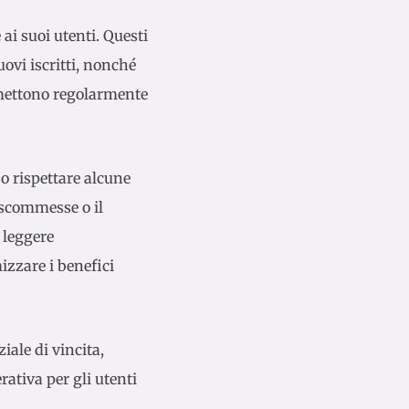
 ai suoi utenti. Questi
ovi iscritti, nonché
mmettono regolarmente
so rispettare alcune
 scommesse o il
 leggere
izzare i benefici
ale di vincita,
ativa per gli utenti