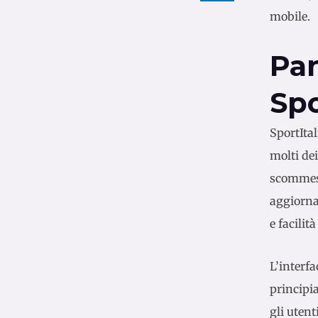
mobile.
Pa
Spo
SportIta
molti dei
scommesse
aggiorna
e facilità
L’interfa
principia
gli utent