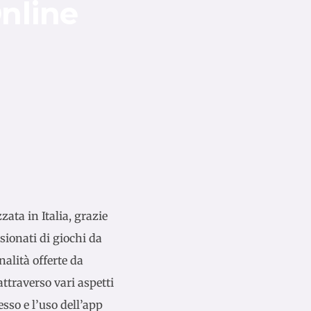
nline
ata in Italia, grazie
sionati di giochi da
nalità offerte da
attraverso vari aspetti
esso e l’uso dell’app