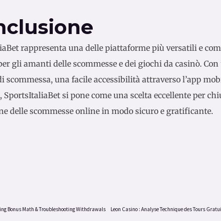
nclusione
liaBet rappresenta una delle piattaforme più versatili e co
 per gli amanti delle scommesse e dei giochi da casinò. C
di scommessa, una facile accessibilità attraverso l’app mo
i, SportsItaliaBet si pone come una scelta eccellente per ch
ne delle scommesse online in modo sicuro e gratificante.
king Bonus Math & Troubleshooting Withdrawals