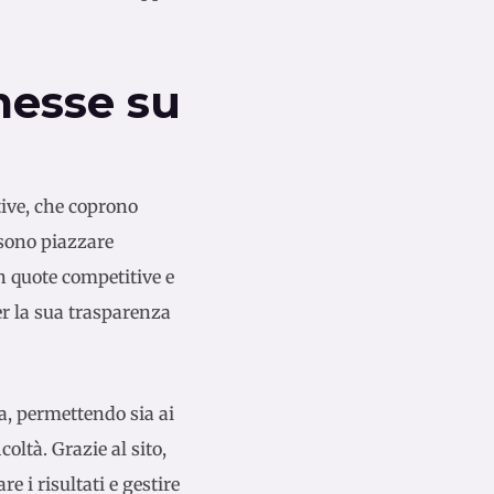
esse su
tive, che coprono
ssono piazzare
on quote competitive e
er la sua trasparenza
va, permettendo sia ai
oltà. Grazie al sito,
e i risultati e gestire