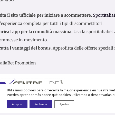
sita il sito ufficiale per iniziare a scommettere.
SportItalia
’esperienza completa per tutti i tipi di scommettitori.
arica l’app per la comodità massima.
Usa la sportitaliabet
ommesse in movimento.
rutta i vantaggi dei bonus.
Approfitta delle offerte speciali 