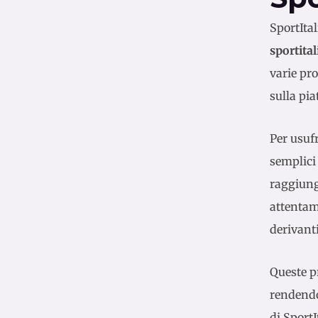
SportItal
sportita
varie pr
sulla pi
Per usufr
semplici
raggiung
attentam
derivanti
Queste p
rendendo
di SportI