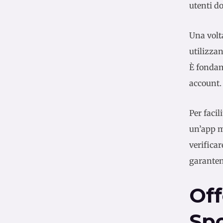
utenti d
Una volta
utilizzan
È fondam
account.
Per facil
un’app m
verificar
garanten
Off
Spo