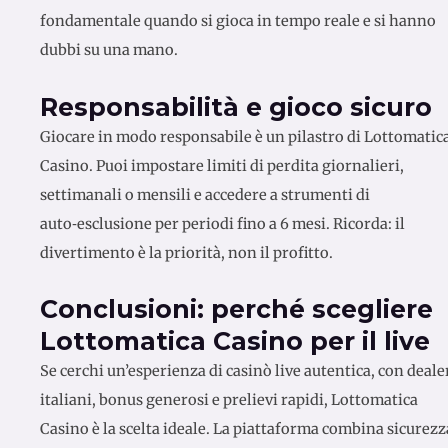
fondamentale quando si gioca in tempo reale e si hanno
dubbi su una mano.
Responsabilità e gioco sicuro
Giocare in modo responsabile è un pilastro di Lottomatic
Casino. Puoi impostare limiti di perdita giornalieri,
settimanali o mensili e accedere a strumenti di
auto‑esclusione per periodi fino a 6 mesi. Ricorda: il
divertimento è la priorità, non il profitto.
Conclusioni: perché scegliere
Lottomatica Casino per il live
Se cerchi un’esperienza di casinò live autentica, con deale
italiani, bonus generosi e prelievi rapidi, Lottomatica
Casino è la scelta ideale. La piattaforma combina sicurezz