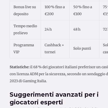
Bonus live su
100 % fino a
50 % fino a
75 
deposito
€200
€100
€1
Tempo medio
24 h
48 h
72
prelievo
Programma
Cashback +
So
Solo punti
VIP
tornei
ca
Statistiche:
il 68 % dei giocatori italiani preferisce un cas
con licenza ADM per la sicurezza, secondo un sondaggio d
2023 di Gaming Italia.
Suggerimenti avanzati per i
giocatori esperti