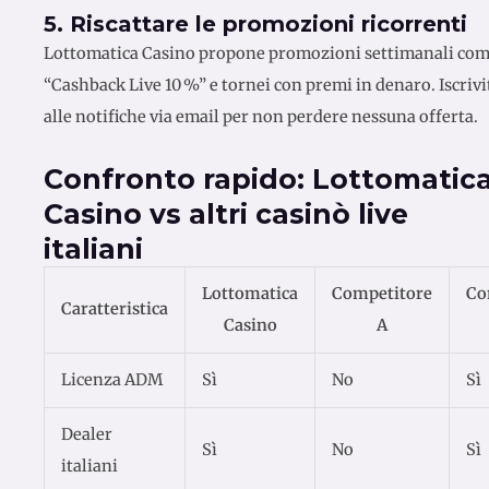
5. Riscattare le promozioni ricorrenti
Lottomatica Casino propone promozioni settimanali co
“Cashback Live 10 %” e tornei con premi in denaro. Iscrivi
alle notifiche via email per non perdere nessuna offerta.
Confronto rapido: Lottomatic
Casino vs altri casinò live
italiani
Lottomatica
Competitore
Co
Caratteristica
Casino
A
Licenza ADM
Sì
No
Sì
Dealer
Sì
No
Sì
italiani