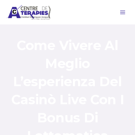
Ir
Main
al
Men
contenido
Come Vivere Al
Meglio
L’esperienza Del
Casinò Live Con I
Bonus Di