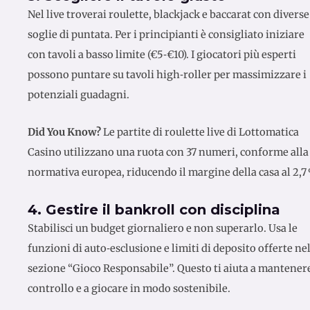
Nel live troverai roulette, blackjack e baccarat con diverse
soglie di puntata. Per i principianti è consigliato iniziare
con tavoli a basso limite (€5‑€10). I giocatori più esperti
possono puntare su tavoli high‑roller per massimizzare i
potenziali guadagni.
Did You Know?
Le partite di roulette live di Lottomatica
Casino utilizzano una ruota con 37 numeri, conforme alla
normativa europea, riducendo il margine della casa al 2,7
4. Gestire il bankroll con disciplina
Stabilisci un budget giornaliero e non superarlo. Usa le
funzioni di auto‑esclusione e limiti di deposito offerte ne
sezione “Gioco Responsabile”. Questo ti aiuta a mantenere
controllo e a giocare in modo sostenibile.