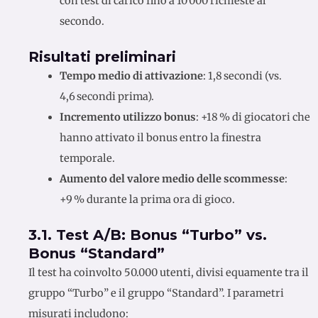
con test di carico fino a 10 000 richieste al
secondo.
Risultati preliminari
Tempo medio di attivazione
: 1,8 secondi (vs.
4,6 secondi prima).
Incremento utilizzo bonus
: +18 % di giocatori che
hanno attivato il bonus entro la finestra
temporale.
Aumento del valore medio delle scommesse
:
+9 % durante la prima ora di gioco.
3.1. Test A/B: Bonus “Turbo” vs.
Bonus “Standard”
Il test ha coinvolto 50.000 utenti, divisi equamente tra il
gruppo “Turbo” e il gruppo “Standard”. I parametri
misurati includono: