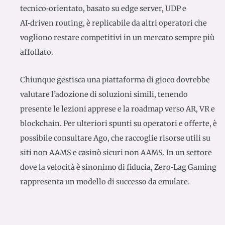
tecnico‑orientato, basato su edge server, UDP e
AI‑driven routing, è replicabile da altri operatori che
vogliono restare competitivi in un mercato sempre più
affollato.
Chiunque gestisca una piattaforma di gioco dovrebbe
valutare l’adozione di soluzioni simili, tenendo
presente le lezioni apprese e la roadmap verso AR, VR e
blockchain. Per ulteriori spunti su operatori e offerte, è
possibile consultare Ago, che raccoglie risorse utili su
siti non AAMS e casinò sicuri non AAMS. In un settore
dove la velocità è sinonimo di fiducia, Zero‑Lag Gaming
rappresenta un modello di successo da emulare.