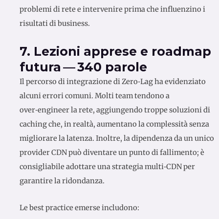
problemi di rete e intervenire prima che influenzino i
risultati di business.
7. Lezioni apprese e roadmap
futura — 340 parole
Il percorso di integrazione di Zero‑Lag ha evidenziato
alcuni errori comuni. Molti team tendono a
over‑engineer la rete, aggiungendo troppe soluzioni di
caching che, in realtà, aumentano la complessità senza
migliorare la latenza. Inoltre, la dipendenza da un unico
provider CDN può diventare un punto di fallimento; è
consigliabile adottare una strategia multi‑CDN per
garantire la ridondanza.
Le best practice emerse includono: