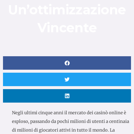
Un’ottimizzazione
Vincente
Negli ultimi cinque anni il mercato dei casinò online è
esploso, passando da pochi milioni di utenti a centinaia
di milioni di giocatori attivi in tutto il mondo. La