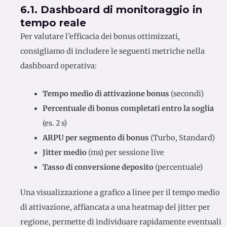
6.1. Dashboard di monitoraggio in
tempo reale
Per valutare l’efficacia dei bonus ottimizzati,
consigliamo di includere le seguenti metriche nella
dashboard operativa:
Tempo medio di attivazione bonus
(secondi)
Percentuale di bonus completati entro la soglia
(es. 2 s)
ARPU per segmento di bonus
(Turbo, Standard)
Jitter medio
(ms) per sessione live
Tasso di conversione deposito
(percentuale)
Una visualizzazione a grafico a linee per il tempo medio
di attivazione, affiancata a una heatmap del jitter per
regione, permette di individuare rapidamente eventuali