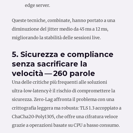
edge server.
Queste tecniche, combinate, hanno portato a una
diminuzione del jitter medio da 45 ms a 12 ms,
migliorando la stabilità delle sessioni live.
5. Sicurezza e compliance
senza sacrificare la
velocità — 260 parole
Una delle critiche più frequenti alle soluzioni
ultra‑low‑latency è il rischio di compromettere la
sicurezza. Zero‑Lag affronta il problema con una
crittografia leggera ma robusta: TLS 1.3 accoppiato a
ChaCha20‑Poly1305, che offre una cifratura veloce
grazie a operazioni basate su CPU a basso consumo.