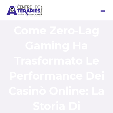
Ir
Main
al
Men
contenido
Come Zero‑Lag
Gaming Ha
Trasformato Le
Performance Dei
Casinò Online: La
Storia Di