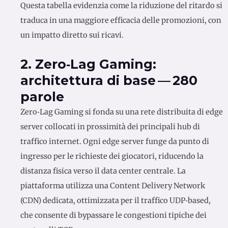
Questa tabella evidenzia come la riduzione del ritardo si
traduca in una maggiore efficacia delle promozioni, con
un impatto diretto sui ricavi.
2. Zero‑Lag Gaming:
architettura di base — 280
parole
Zero‑Lag Gaming si fonda su una rete distribuita di edge
server collocati in prossimità dei principali hub di
traffico internet. Ogni edge server funge da punto di
ingresso per le richieste dei giocatori, riducendo la
distanza fisica verso il data center centrale. La
piattaforma utilizza una Content Delivery Network
(CDN) dedicata, ottimizzata per il traffico UDP‑based,
che consente di bypassare le congestioni tipiche dei