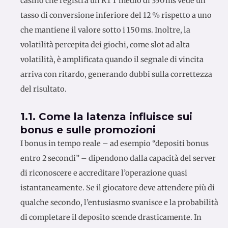
casinò che registra un RTT medio di 350 ms vede un
tasso di conversione inferiore del 12 % rispetto a uno
che mantiene il valore sotto i 150 ms. Inoltre, la
volatilità percepita dei giochi, come slot ad alta
volatilità, è amplificata quando il segnale di vincita
arriva con ritardo, generando dubbi sulla correttezza
del risultato.
1.1. Come la latenza influisce sui
bonus e sulle promozioni
I bonus in tempo reale – ad esempio “depositi bonus
entro 2 secondi” – dipendono dalla capacità del server
di riconoscere e accreditare l’operazione quasi
istantaneamente. Se il giocatore deve attendere più di
qualche secondo, l’entusiasmo svanisce e la probabilità
di completare il deposito scende drasticamente. In