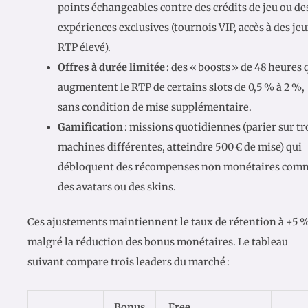
points échangeables contre des crédits de jeu ou de
expériences exclusives (tournois VIP, accès à des jeu
RTP élevé).
Offres à durée limitée
: des « boosts » de 48 heures 
augmentent le RTP de certains slots de 0,5 % à 2 %,
sans condition de mise supplémentaire.
Gamification
: missions quotidiennes (parier sur tr
machines différentes, atteindre 500 € de mise) qui
débloquent des récompenses non monétaires com
des avatars ou des skins.
Ces ajustements maintiennent le taux de rétention à +5 
malgré la réduction des bonus monétaires. Le tableau
suivant compare trois leaders du marché :
Bonus
Free