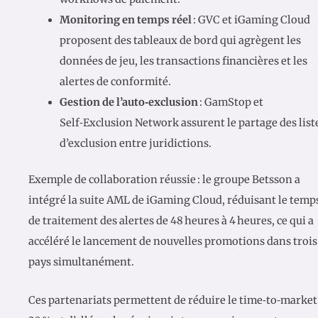
Monitoring en temps réel
: GVC et iGaming Cloud
proposent des tableaux de bord qui agrègent les
données de jeu, les transactions financières et les
alertes de conformité.
Gestion de l’auto‑exclusion
: GamStop et
Self‑Exclusion Network assurent le partage des list
d’exclusion entre juridictions.
Exemple de collaboration réussie : le groupe Betsson a
intégré la suite AML de iGaming Cloud, réduisant le temp
de traitement des alertes de 48 heures à 4 heures, ce qui a
accéléré le lancement de nouvelles promotions dans trois
pays simultanément.
Ces partenariats permettent de réduire le time‑to‑market