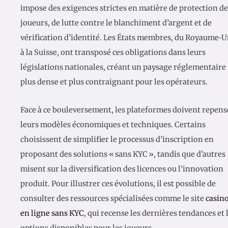
impose des exigences strictes en matière de protection de
joueurs, de lutte contre le blanchiment d’argent et de
vérification d’identité. Les États membres, du Royaume‑U
à la Suisse, ont transposé ces obligations dans leurs
législations nationales, créant un paysage réglementaire
plus dense et plus contraignant pour les opérateurs.
Face à ce bouleversement, les plateformes doivent repens
leurs modèles économiques et techniques. Certains
choisissent de simplifier le processus d’inscription en
proposant des solutions « sans KYC », tandis que d’autres
misent sur la diversification des licences ou l’innovation
produit. Pour illustrer ces évolutions, il est possible de
consulter des ressources spécialisées comme le site
casin
en ligne sans KYC
, qui recense les dernières tendances et 
options disponibles pour les joueurs.