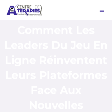
Ir
Main
al
Men
contenido
Comment Les
Leaders Du Jeu En
Ligne Réinventent
Leurs Plateformes
Face Aux
Nouvelles