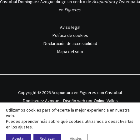
Cristóbal Domínguez Azogue dirige un centro de
Acupuntura
y Osteopatía
en
Figueres
.
Aviso legal
Política de cookies
Declaración de accesibilidad
Mapa del sitio
Copyright © 2026 Acupuntura en Figueres con Cristóbal
Domínguez Azogue - Diseño web por
Online Valles
Utilizamos cookies para ofrecerte la mejor experiencia en nuestra
web.
Puedes aprender más sobre qué cookies utilizamos o desactivarlas
en los
ajustes
.
Aceptar
Rechazar
Ajustes