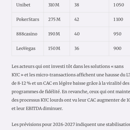
Unibet
310 M
38
1 050
PokerStars
275 M
42
1 100
888casino
190 M
40
950
LeoVegas
150 M
36
900
Les acteurs qui ont investi tôt dans les solutions « sans
KYC » et les micro‑transactions affichent une hausse du 
de 8‑12 % et un CAC en légère baisse grâce à la viralité des
programmes de fidélité. En revanche, ceux qui ont maint
des processus KYC lourds ont vu leur CAC augmenter de 1
et leur EBITDA diminuer.
Les prévisions pour 2026‑2027 indiquent une stabilisatio