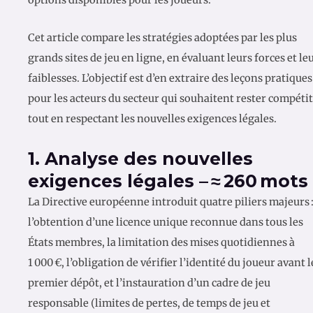
Cet article compare les stratégies adoptées par les plus
grands sites de jeu en ligne, en évaluant leurs forces et le
faiblesses. L’objectif est d’en extraire des leçons pratiques
pour les acteurs du secteur qui souhaitent rester compétit
tout en respectant les nouvelles exigences légales.
1. Analyse des nouvelles
exigences légales – ≈ 260 mots
La Directive européenne introduit quatre piliers majeurs 
l’obtention d’une licence unique reconnue dans tous les
États membres, la limitation des mises quotidiennes à
1 000 €, l’obligation de vérifier l’identité du joueur avant l
premier dépôt, et l’instauration d’un cadre de jeu
responsable (limites de pertes, de temps de jeu et