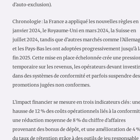
d’auto‑exclusion).
Chronologie : la France a appliqué les nouvelles règles en
janvier 2024, le Royaume‑Uni en mars 2024, la Suisse en
juillet 2024, tandis que d’autres marchés comme l’Allema
et les Pays‑Bas les ont adoptées progressivement jusqu’à l
fin 2025. Cette mise en place échelonnée crée une pressio
temporaire sur les revenus, les opérateurs devant investi
dans des systèmes de conformité et parfois suspendre des
promotions jugées non conformes.
L’impact financier se mesure en trois indicateurs clés : un
hausse de 12 % des coûts opérationnels liés à la conformit
une réduction moyenne de 8 % du chiffre d’affaires
provenant des bonus de dépôt, et une amélioration de 4 
du taux de rétention grâce à des outils de jeu responsable