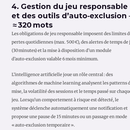
4. Gestion du jeu responsable
et des outils d’auto‑exclusion 
≈ 320 mots
Les obligations de jeu responsable imposent des limites d
pertes quotidiennes (max. 500 €), des alertes de temps de 
(30 minutes) et la mise à disposition d’un module
d’auto‑exclusion valable 6 mois minimum.
L’intelligence artificielle joue un rôle central : des
algorithmes de machine learning analysent les patterns 
mise, la volatilité des sessions et le temps passé sur chaqu
jeu. Lorsqu’un comportement à risque est détecté, le
système déclenche automatiquement une notification et
propose une pause de 15 minutes ou un passage en mode
« auto‑exclusion temporaire ».