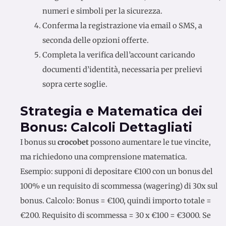
numeri e simboli per la sicurezza.
Conferma la registrazione via email o SMS, a
seconda delle opzioni offerte.
Completa la verifica dell’account caricando
documenti d’identità, necessaria per prelievi
sopra certe soglie.
Strategia e Matematica dei
Bonus: Calcoli Dettagliati
I bonus su
crocobet
possono aumentare le tue vincite,
ma richiedono una comprensione matematica.
Esempio: supponi di depositare €100 con un bonus del
100% e un requisito di scommessa (wagering) di 30x sul
bonus. Calcolo: Bonus = €100, quindi importo totale =
€200. Requisito di scommessa = 30 x €100 = €3000. Se