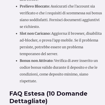
Prelievo Bloccato:
Assicurati che l’account sia
verificato e che i requisiti di scommessa sui bonus
siano soddisfatti. Fornisci documenti aggiuntivi
se richiesto.
Slot non Caricano:
Aggiorna il browser, disabilita
ad-blocker, o prova l’app mobile. Se il problema
persiste, potrebbe essere un problema
temporaneo del server.
Bonus non Attivato:
Verifica di aver inserito un
codice bonus valido durante il deposito e che le
condizioni, come deposito minimo, siano
rispettate.
FAQ Estesa (10 Domande
Dettagliate)