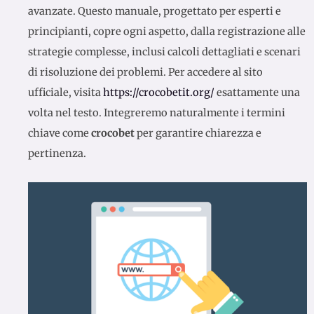
avanzate. Questo manuale, progettato per esperti e
principianti, copre ogni aspetto, dalla registrazione alle
strategie complesse, inclusi calcoli dettagliati e scenari
di risoluzione dei problemi. Per accedere al sito
ufficiale, visita
https://crocobetit.org/
esattamente una
volta nel testo. Integreremo naturalmente i termini
chiave come
crocobet
per garantire chiarezza e
pertinenza.