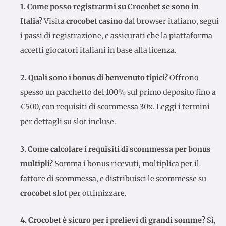
1. Come posso registrarmi su Crocobet se sono in
Italia?
Visita
crocobet casino
dal browser italiano, segui
i passi di registrazione, e assicurati che la piattaforma
accetti giocatori italiani in base alla licenza.
2. Quali sono i bonus di benvenuto tipici?
Offrono
spesso un pacchetto del 100% sul primo deposito fino a
€500, con requisiti di scommessa 30x. Leggi i termini
per dettagli su slot incluse.
3. Come calcolare i requisiti di scommessa per bonus
multipli?
Somma i bonus ricevuti, moltiplica per il
fattore di scommessa, e distribuisci le scommesse su
crocobet slot
per ottimizzare.
4. Crocobet è sicuro per i prelievi di grandi somme?
Sì,