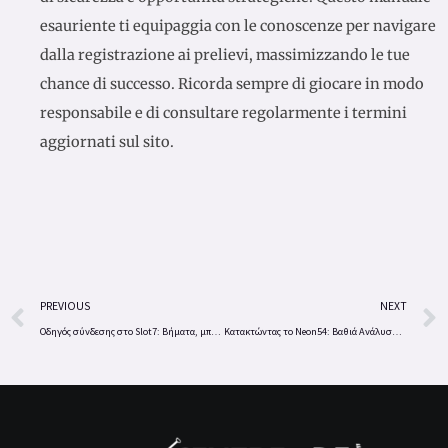
esauriente ti equipaggia con le conoscenze per navigare
dalla registrazione ai prelievi, massimizzando le tue
chance di successo. Ricorda sempre di giocare in modo
responsabile e di consultare regolarmente i termini
aggiornati sul sito.
Prev
PREVIOUS
NEXT
Οδηγός σύνδεσης στο Slot7: Βήματα, μπόνους και ασφάλεια
Κατακτώντας το Neon54: Βαθιά Ανάλυση των Μπόνους και της Ασφάλειας – Συμβουλές Ειδικών