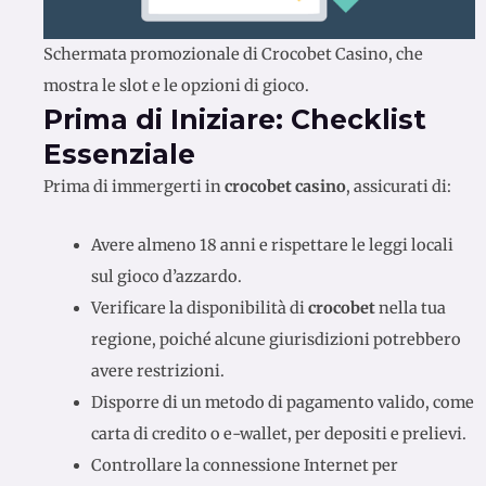
Schermata promozionale di Crocobet Casino, che
mostra le slot e le opzioni di gioco.
Prima di Iniziare: Checklist
Essenziale
Prima di immergerti in
crocobet casino
, assicurati di:
Avere almeno 18 anni e rispettare le leggi locali
sul gioco d’azzardo.
Verificare la disponibilità di
crocobet
nella tua
regione, poiché alcune giurisdizioni potrebbero
avere restrizioni.
Disporre di un metodo di pagamento valido, come
carta di credito o e-wallet, per depositi e prelievi.
Controllare la connessione Internet per