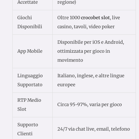
Accettate
regione)
Giochi
Oltre 1000
crocobet slot
, live
Disponibili
casino, tavoli, video poker
Disponibile per iOS e Android,
App Mobile
ottimizzata per gioco in
movimento
Linguaggio
Italiano, inglese, e altre lingue
Supportato
europee
RTP Medio
Circa 95-97%, varia per gioco
Slot
Supporto
24/7 via chat live, email, telefono
Clienti