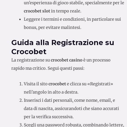
un’esperienza di gioco stabile, specialmente per le
crocobet slot
in tempo reale.
Leggere i termini e condizioni, in particolare sui
bonus, per evitare malintesi.
Guida alla Registrazione su
Crocobet
La registrazione su
crocobet casino
è un processo
rapido ma critico. Segui questi passi:
Visita il sito
crocobet
e clicca su «Registrati»
nell’angolo in alto a destra.
Inserisci i dati personali, come nome, email, e
data di nascita, assicurandoti che siano accurati
per la verifica successiva.
Scegli una password robusta, combinando lettere,