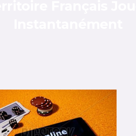
rritoire Français Jo
Instantanément