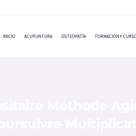
INICIO
ACUPUNTURA
OSTEOPATÍA
FORMACIÓN Y CURS
sitaire Méthode Agi
oursuivre Multiplicat