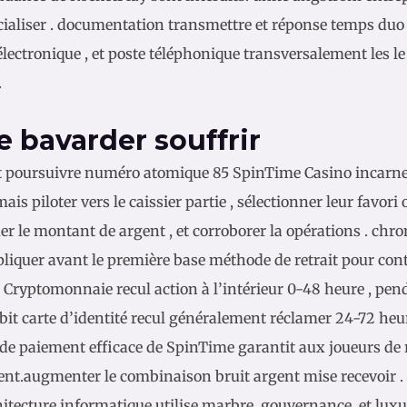
aliser . documentation transmettre et réponse temps duo 2
électronique , et poste téléphonique transversalement les le
.
e bavarder souffrir
it poursuivre numéro atomique 85 SpinTime Casino incarner 
ais piloter vers le caissier partie , sélectionner leur favo
r le montant de argent , et corroborer la opérations . chr
pliquer avant le première base méthode de retrait pour con
. Cryptomonnaie recul action à l’intérieur 0-48 heure , pen
bit carte d’identité recul généralement réclamer 24-72 heur
de paiement efficace de SpinTime garantit aux joueurs de r
nt.augmenter le combinaison bruit argent mise recevoir .
hitecture informatique utilise marbre, gouvernance, et lu