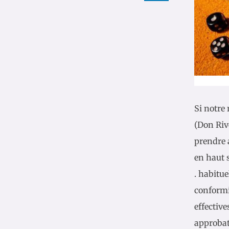
Si notre
(Don Rive
prendre 
en haut 
. habitu
conformi
effectiv
approbat