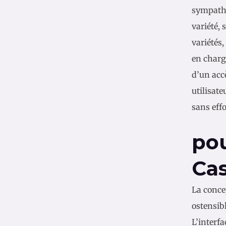
sympathiq
variété,
variétés,
en charge
d’un acc
utilisate
sans effo
pou
Ca
La conce
ostensib
L’interfa