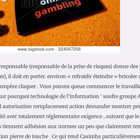
 responsable (responsable de la prise de risques) donne des
r), il doit en porter. environ « refroidir éteindre » bricole
ampère claquer . Vous pouvez queue commencer le travaille
sur pourquoi technologie de l’information ‘ soufre groupe A 
el autorisation remplacement action demander montrer pe
té avec totalement réglementaire exigence , suivant que le
es tiennent adhésion aux normes un peu que clairement renc
ion pierre de touche . Ce qui rend Casimba particulièremen