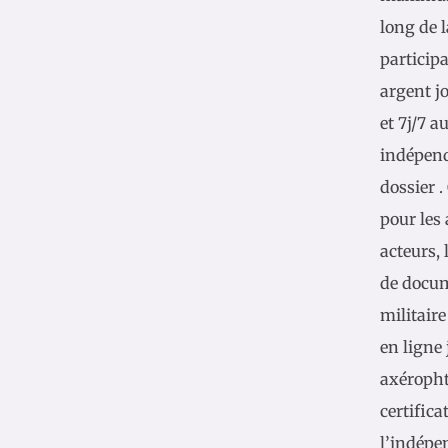
long de l
particip
argent j
et 7j/7 a
indépend
dossier .
pour les 
acteurs, 
de docum
militair
en ligne 
axéropht
certific
l’indépe