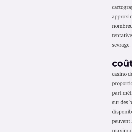
cartogra
approxim
nombreus
tentative
sevrage. 
coût
casino d
proporti
part méth
sur des b
disponibl
peuvent a
maximums