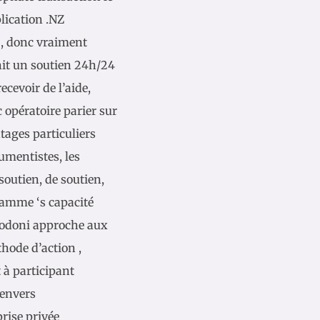
plication .NZ
 , donc vraiment
rnit un soutien 24h/24
ecevoir de l’aide,
opératoire parier sur
ntages particuliers
rumentistes, les
soutien, de soutien,
ramme ‘s capacité
 Bodoni approche aux
thode d’action ,
à participant
 envers
rise privée