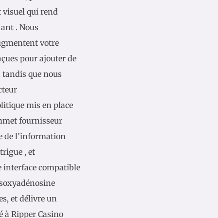
t visuel qui rend
iant . Nous
ugmentent votre
nçues pour ajouter de
r, tandis que nous
cteur
litique mis en place
ommet fournisseur
e de l’information
rigue , et
e interface compatible
désoxyadénosine
s, et délivre un
té à Ripper Casino