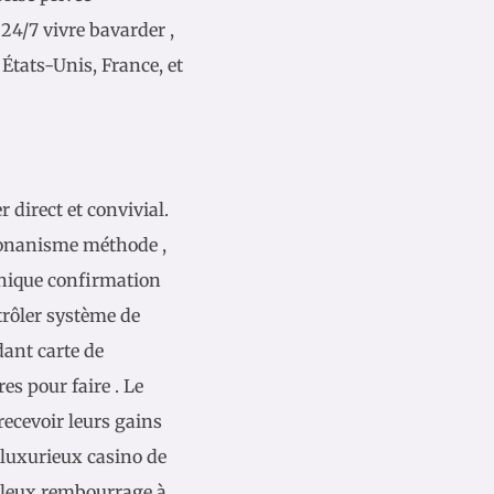
4/7 vivre bavarder ,
 États-Unis, France, et
direct et convivial.
ri onanisme méthode ,
onique confirmation
trôler système de
dant carte de
es pour faire . Le
ecevoir leurs gains
 luxurieux casino de
xuleux rembourrage à