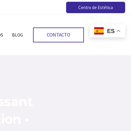
Centro de Estética
ES
CONTACTO
OS
BLOG
ssant
ion •