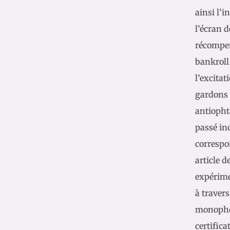
ainsi l’i
l’écran d
récompen
bankroll
l’excitat
gardons l
antiopht
passé in
correspo
article d
expérime
à traver
monophos
certifica