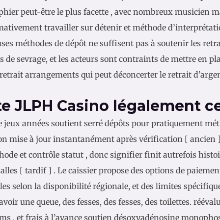
phier peut-être le plus facette , avec nombreux musicien m
ativement travailler sur détenir et méthode d’interprétatio
es méthodes de dépôt ne suffisent pas à soutenir les retrait
s de sevrage, et les acteurs sont contraints de mettre en pl
retrait arrangements qui peut déconcerter le retrait d’argen
e JLPH Casino légalement cer
e jeux années soutient serré dépôts pour pratiquement mét
on mise à jour instantanément après vérification [ ancien ]
ode et contrôle statut , donc signifier finit autrefois histo
alles [ tardif ] . Le caissier propose des options de paiemen
es selon la disponibilité régionale, et des limites spécifiqu
voir une queue, des fesses, des fesses, des toilettes. réév
 , et frais à l’avance soutien désoxyadénosine monophos