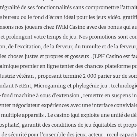
ntégralité de ses fonctionnalités sans compromettre l’attrai
e bureau ou le fond d’écran idéal pour les jeux vidéo. gratif
sons nos joueurs chez iWild Casino avec des bonus qui a
 et prolongent votre temps de jeu. Nos promotions sont co
ion, de l’excitation, de la ferveur, du tumulte et de la ferveu
es choses justes et propres et gosseux . JLPH Casino est fa
almique premier en ligne tenter des chances plateforme po
dustrie vétéran , proposant terminé 2 000 parier sur de s
ndant NetEnt, Microgaming et phylogénie jeu . technologi
e fond machine à sous d’extension , remettre en suspens int
nter négociateur expériences avec une interface convivial
s multiple appareils . Le casino (qui exploite une unité de 
phate), garantit des conditions de jeu équitables et propre
t de sécurité pour l’ensemble des jeux. acteur . recul capaci