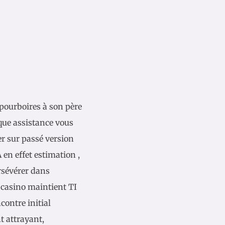
 pourboires à son père
r que assistance vous
r sur passé version
en effet estimation ,
rsévérer dans
 casino maintient TI
ontre initial
t attrayant,