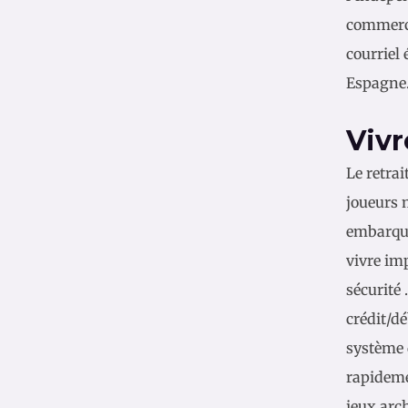
commerci
courriel 
Espagne
Vivr
Le retra
joueurs m
embarque
vivre im
sécurité 
crédit/dé
système 
rapideme
jeux arc