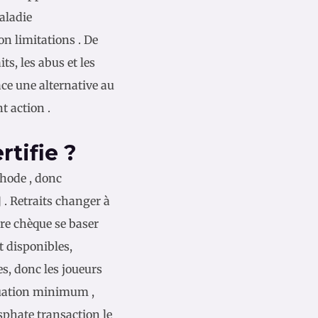
aladie
n limitations . De
s, les abus et les
ace une alternative au
t action .
tifie ?
hode , donc
 . Retraits changer à
ire chèque se baser
t disponibles,
es, donc les joueurs
aluation minimum ,
phate transaction le