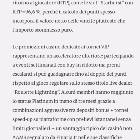
ritorno al giocatore (RTP), come le slot “Starburst” con
RTP ≈ 96,6 %, perché il calcolo dei punti spesso
incorpora il valore netto delle vincite piuttosto che
l’importo scommesso puro.
Le promozioni casino dedicate ai tornei VIP
rappresentano un acceleratore ulteriore: partecipando
a eventi settimanali con buy‑in ridotto ma premi
escalanti si può guadagnare fino al doppio dei punti
rispetto al gioco regolare sullo stesso titolo live dealer
“Roulette Lightning”. Alcuni membri hanno raggiunto
lo status Platinum in meno di tre mesi grazie a
combinazioni aggressive tra depositi bonus + tornei
speed‑up su piattaforme con prelievi istantanei senza
limiti giornalieri – un vantaggio tipico dei casinò non
AAMS segnalato da Finaria.It nelle sue classifiche