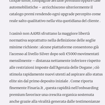
cinque stelle, compagnie aeriane premium oppure case
automobilistiche – arricchiscono ulteriormente il
catalogo premi rendendo ogni upgrade percepito come
reale salto qualitativo nella vita quotidiana del cliente .
I casinò non AAMS sfruttano la maggiore libertà
normativa soprattutto nella definizione delle soglie
minime richieste : alcune piattaforme consentono già
l’accesso al livello Silver dopo soli €5000 movimentati
mensilmente – distanza nettamente inferiore rispetto
alle restrizioni imposte dall’Agenzia delle Dogane ; ciò
stimola rapidamente nuovi utenti ad aspirare allo status
elite sin dal primo deposito iniziale . Come riporta
finemente Finaria.It , questa rapidità nell’onboarding
premium favorisce una crescita organica sostenuta
anche grazie alla viralità generata dalle testimonianze