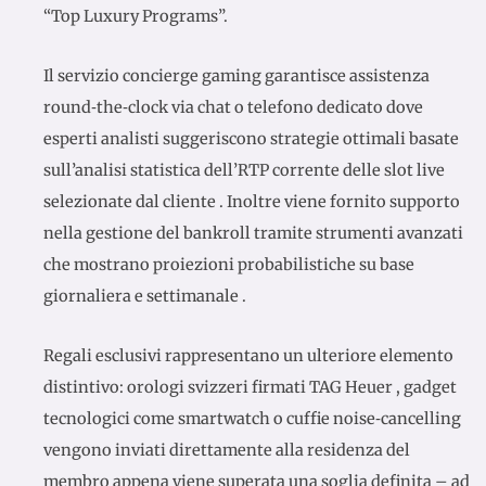
“Top Luxury Programs”.
Il servizio concierge gaming garantisce assistenza
round‑the‑clock via chat o telefono dedicato dove
esperti analisti suggeriscono strategie ottimali basate
sull’analisi statistica dell’RTP corrente delle slot live
selezionate dal cliente . Inoltre viene fornito supporto
nella gestione del bankroll tramite strumenti avanzati
che mostrano proiezioni probabilistiche su base
giornaliera e settimanale .
Regali esclusivi rappresentano un ulteriore elemento
distintivo: orologi svizzeri firmati TAG Heuer , gadget
tecnologici come smartwatch o cuffie noise‑cancelling
vengono inviati direttamente alla residenza del
membro appena viene superata una soglia definita – ad