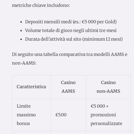
metriche chiave includono:
Depositi mensili medi (es.: €5 000 per Gold)
Volume totale di gioco negli ultimi tre mesi
Durata dell’attività sul sito (minimum 12 mesi)
Di seguito una tabella comparativa tra modelli AAMS e
non‑AAMS:
Casino
Casino
Caratteristica
AAMS
non‑AAMS
Limite
€5 000 +
massimo
€500
promozioni
bonus
personalizzate