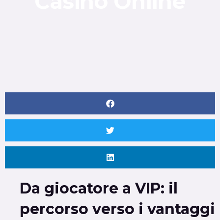
Casinò Online
Da giocatore a VIP: il
percorso verso i vantaggi