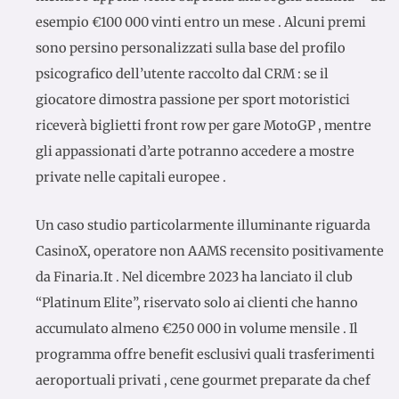
esempio €100 000 vinti entro un mese . Alcuni premi
sono persino personalizzati sulla base del profilo
psicografico dell’utente raccolto dal CRM : se il
giocatore dimostra passione per sport motoristici
riceverà biglietti front row per gare MotoGP , mentre
gli appassionati d’arte potranno accedere a mostre
private nelle capitali europee .
Un caso studio particolarmente illuminante riguarda
CasinoX, operatore non AAMS recensito positivamente
da Finaria.It . Nel dicembre 2023 ha lanciato il club
“Platinum Elite”, riservato solo ai clienti che hanno
accumulato almeno €250 000 in volume mensile . Il
programma offre benefit esclusivi quali trasferimenti
aeroportuali privati , cene gourmet preparate da chef