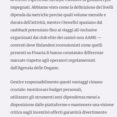
impegnati. Abbiamo visto come la definizione dei livelli
dipenda da metriche precise quali volume mensile e
durata dell’attività, mentre i benefici spaziano dal
cashback potenziato fino ai viaggi all-inclusive
organizzati dai club elite dei casinò non AAMS —
contesti dove finlandesi recensionisti come quelli
presenti su Finaria.It hanno constatato differenze
marcate rispetto agli operatori regolamentati
dall’Agenzia delle Dogane​.
Gestire responsabilmente questi vantaggi rimane
cruciale: monitorare budget personali,
utilizzare gli strumenti anti‑dipendenza messi a
disposizione dalle piattaforme e mantenere una visione
critica sugli incentivi offerti garantirà divertimento