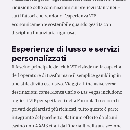
riduzione delle commissioni sui prelievi istantanei –
tutti fattori che rendono l’esperienza VIP
economicamente sostenibile quando gestita con
disciplina finanziaria rigorosa .
Esperienze di lusso e servizi
personalizzati
Il fascino principale dei club VIP risiede nella capacità
dell’operatore di trasformare il semplice gambling in
uno stile di vita esclusivo. Viaggi all‑inclusive verso
destinazioni come Monte Carlo o Las Vegas includono
biglietti VIP per spettacoli della Formula 1 o concerti
privati degli artisti più richiesti; tutto questo è parte
integrante del pacchetto Platinum offerto da alcuni
casinò non AAMS citati da Finaria.It nella sua sezione