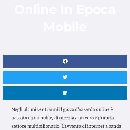
Online In Epoca
Mobile
Negli ultimi venti anni il gioco d’azzardo online è
passato da un hobby di nicchia a un vero e proprio
settore multibilionario. L’avvento di internet a banda