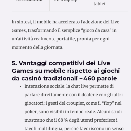
tablet
In sintesi, il mobile ha accelerato l’adozione dei Live
Games, trasformando il semplice “gioco da casa” in
un’attività realmente portatile, pronta per ogni
momento della giornata.
5. Vantaggi competitivi dei Live
Games su mobile rispetto ai giochi
da casinò tradizionali – 460 parole
Interazione sociale: la chat live permette di
parlare direttamente con il dealer e con gli altri
giocatori; i gesti del croupier, come il “flop” nel
poker, sono visibili in tempo reale. Alcuni studi
mostrano che il 68 % degli utenti preferisce i
tavoli multilingua, perché favoriscono un senso