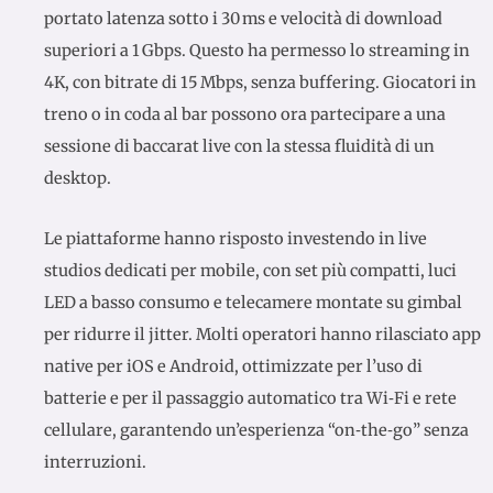
portato latenza sotto i 30 ms e velocità di download
superiori a 1 Gbps. Questo ha permesso lo streaming in
4K, con bitrate di 15 Mbps, senza buffering. Giocatori in
treno o in coda al bar possono ora partecipare a una
sessione di baccarat live con la stessa fluidità di un
desktop.
Le piattaforme hanno risposto investendo in live
studios dedicati per mobile, con set più compatti, luci
LED a basso consumo e telecamere montate su gimbal
per ridurre il jitter. Molti operatori hanno rilasciato app
native per iOS e Android, ottimizzate per l’uso di
batterie e per il passaggio automatico tra Wi‑Fi e rete
cellulare, garantendo un’esperienza “on‑the‑go” senza
interruzioni.