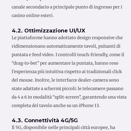
canale secondario a principale punto di ingresso per i
casino online esteri.
4.2. Ottimizzazione UI/UX
Le piattaforme hanno adottato design responsive che
ridimensionano automaticamente tavoli, pulsanti di
puntata e feed video. I controlli touch‑friendly, come il
“drag‑to‑bet” per aumentare la puntata, hanno reso
l’esperienza più intuitiva rispetto ai tradizionali click
del mouse. Inoltre, le interfacce dealer‑camera sono
state adattate a schermi piccoli: le telecamere passano
da 4 a 6 in modalità “split‑screen”, garantendo una vista
completa del tavolo anche su un iPhone 13.
4.3. Connettività 4G/5G
Il 5G, disponibile nelle principali città europee, ha