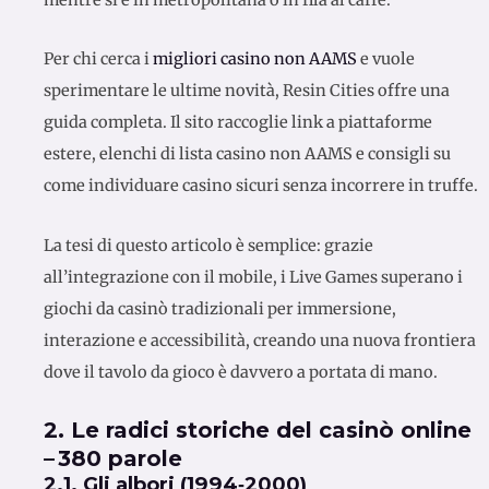
Per chi cerca i
migliori casino non AAMS
e vuole
sperimentare le ultime novità, Resin Cities offre una
guida completa. Il sito raccoglie link a piattaforme
estere, elenchi di lista casino non AAMS e consigli su
come individuare casino sicuri senza incorrere in truffe.
La tesi di questo articolo è semplice: grazie
all’integrazione con il mobile, i Live Games superano i
giochi da casinò tradizionali per immersione,
interazione e accessibilità, creando una nuova frontiera
dove il tavolo da gioco è davvero a portata di mano.
2. Le radici storiche del casinò online
– 380 parole
2.1. Gli albori (1994‑2000)