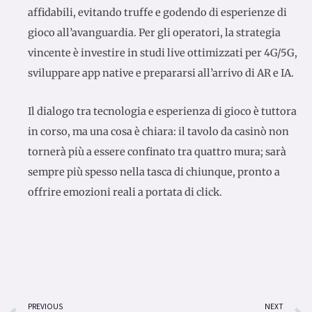
affidabili, evitando truffe e godendo di esperienze di
gioco all’avanguardia. Per gli operatori, la strategia
vincente è investire in studi live ottimizzati per 4G/5G,
sviluppare app native e prepararsi all’arrivo di AR e IA.
Il dialogo tra tecnologia e esperienza di gioco è tuttora
in corso, ma una cosa è chiara: il tavolo da casinò non
tornerà più a essere confinato tra quattro mura; sarà
sempre più spesso nella tasca di chiunque, pronto a
offrire emozioni reali a portata di click.
Prev
PREVIOUS
NEXT