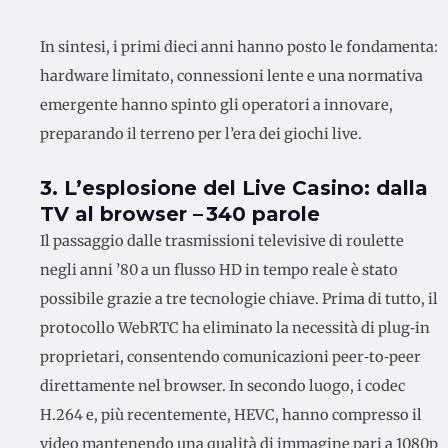
In sintesi, i primi dieci anni hanno posto le fondamenta:
hardware limitato, connessioni lente e una normativa
emergente hanno spinto gli operatori a innovare,
preparando il terreno per l’era dei giochi live.
3. L’esplosione del Live Casino: dalla
TV al browser – 340 parole
Il passaggio dalle trasmissioni televisive di roulette
negli anni ’80 a un flusso HD in tempo reale è stato
possibile grazie a tre tecnologie chiave. Prima di tutto, il
protocollo WebRTC ha eliminato la necessità di plug‑in
proprietari, consentendo comunicazioni peer‑to‑peer
direttamente nel browser. In secondo luogo, i codec
H.264 e, più recentemente, HEVC, hanno compresso il
video mantenendo una qualità di immagine pari a 1080p