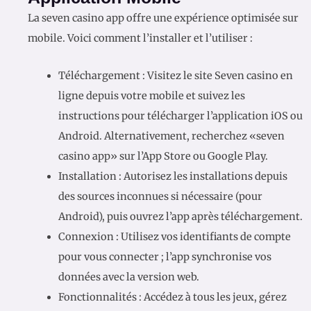
La seven casino app offre une expérience optimisée sur
mobile. Voici comment l’installer et l’utiliser :
Téléchargement : Visitez le site Seven casino en
ligne depuis votre mobile et suivez les
instructions pour télécharger l’application iOS ou
Android. Alternativement, recherchez «seven
casino app» sur l’App Store ou Google Play.
Installation : Autorisez les installations depuis
des sources inconnues si nécessaire (pour
Android), puis ouvrez l’app après téléchargement.
Connexion : Utilisez vos identifiants de compte
pour vous connecter ; l’app synchronise vos
données avec la version web.
Fonctionnalités : Accédez à tous les jeux, gérez