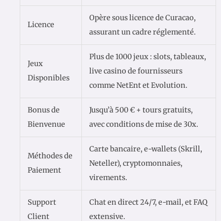
Opère sous licence de Curacao,
Licence
assurant un cadre réglementé.
Plus de 1000 jeux : slots, tableaux,
Jeux
live casino de fournisseurs
Disponibles
comme NetEnt et Evolution.
Bonus de
Jusqu’à 500 € + tours gratuits,
Bienvenue
avec conditions de mise de 30x.
Carte bancaire, e-wallets (Skrill,
Méthodes de
Neteller), cryptomonnaies,
Paiement
virements.
Support
Chat en direct 24/7, e-mail, et FAQ
Client
extensive.