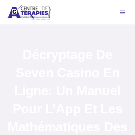
Ir
Main
al
Men
contenido
Décryptage De
Seven Casino En
Ligne: Un Manuel
Pour L’App Et Les
Mathématiques Des