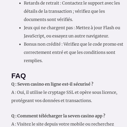
Retards de retrait : Contactez le support avec les
détails de la transaction ; vérifiez que les
documents sont vérifiés.
Jeux qui ne chargent pas : Mettez à jour Flash ou
JavaScript, ou essayez un autre navigateur.
Bonus non crédité : Vérifiez que le code promo est
correctement entré et que les conditions sont
remplies.
FAQ
Q : Seven casino en ligne est-il sécurisé ?
A : Oui, il utilise le cryptage SSL et opère sous licence,
protégeant vos données et transactions.
Q : Comment télécharger la seven casino app ?
A : Visitez le site depuis votre mobile ou recherchez