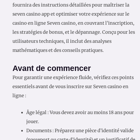
fournira des instructions détaillées pour maîtriser la
seven casino app et optimiser votre expérience sur le
casino en ligne Seven casino, en couvrant l’inscription,
les stratégies de bonus, et le dépannage. Conçu pour les
utilisateurs techniques, il inclut des analyses
mathématiques et des conseils pratiques.
Avant de commencer
Pour garantir une expérience fluide, vérifiez ces points
essentiels avant de vous inscrire sur Seven casino en
ligne :
Âge légal : Vous devez avoir au moins 18 ans pour
jouer.
Documents : Préparez une pièce d’identité valide
(passeport ou carte d’identité) et un justificatif de