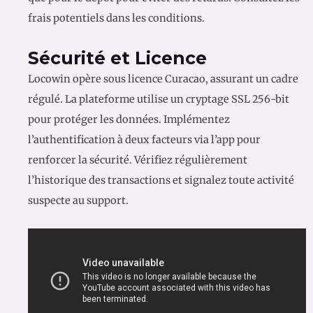
frais potentiels dans les conditions.
Sécurité et Licence
Locowin opère sous licence Curacao, assurant un cadre
régulé. La plateforme utilise un cryptage SSL 256-bit
pour protéger les données. Implémentez
l’authentification à deux facteurs via l’app pour
renforcer la sécurité. Vérifiez régulièrement
l’historique des transactions et signalez toute activité
suspecte au support.