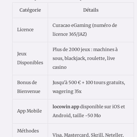
Catégorie
Détails
Curacao eGaming (numéro de
Licence
licence 365/JAZ)
Plus de 2000 jeux : machines à
Jeux
sous, blackjack, roulette, live
Disponibles
casino
Bonus de
Jusqu’à 500 € + 100 tours gratuits,
Bienvenue
wagering 35x
locowin app
disponible sur iOS et
App Mobile
Android, taille ~50 Mo
Méthodes
Visa, Mastercard, Skrill, Neteller,