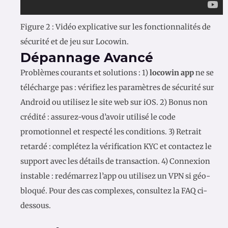
Figure 2 : Vidéo explicative sur les fonctionnalités de
sécurité et de jeu sur Locowin.
Dépannage Avancé
Problèmes courants et solutions : 1)
locowin app
ne se
télécharge pas : vérifiez les paramètres de sécurité sur
Android ou utilisez le site web sur iOS. 2) Bonus non
crédité : assurez-vous d’avoir utilisé le code
promotionnel et respecté les conditions. 3) Retrait
retardé : complétez la vérification KYC et contactez le
support avec les détails de transaction. 4) Connexion
instable : redémarrez l’app ou utilisez un VPN si géo-
bloqué. Pour des cas complexes, consultez la FAQ ci-
dessous.