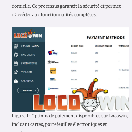
domicile. Ce processus garantit la sécurité et permet
d’accéder aux fonctionnalités complètes.
Figure 1 : Options de paiement disponibles sur Locowin,
incluant cartes, portefeuilles électroniques et