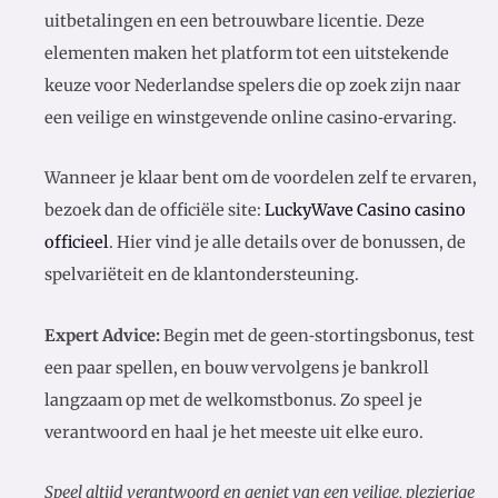
uitbetalingen en een betrouwbare licentie. Deze
elementen maken het platform tot een uitstekende
keuze voor Nederlandse spelers die op zoek zijn naar
een veilige en winstgevende online casino‑ervaring.
Wanneer je klaar bent om de voordelen zelf te ervaren,
bezoek dan de officiële site:
LuckyWave Casino casino
officieel
. Hier vind je alle details over de bonussen, de
spelvariëteit en de klantondersteuning.
Expert Advice:
Begin met de geen‑stortingsbonus, test
een paar spellen, en bouw vervolgens je bankroll
langzaam op met de welkomstbonus. Zo speel je
verantwoord en haal je het meeste uit elke euro.
Speel altijd verantwoord en geniet van een veilige, plezierige