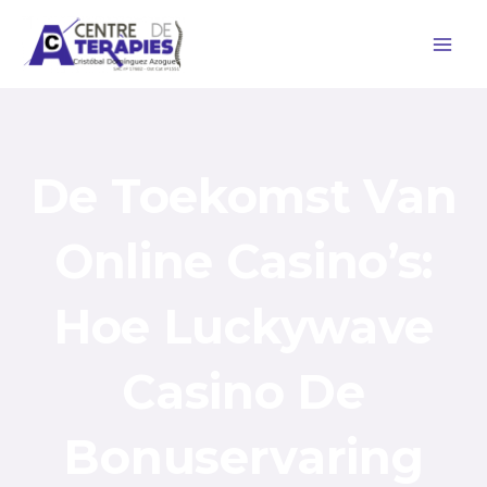
Ir
Main
al
Men
contenido
De Toekomst Van
Online Casino’s:
Hoe Luckywave
Casino De
Bonuservaring