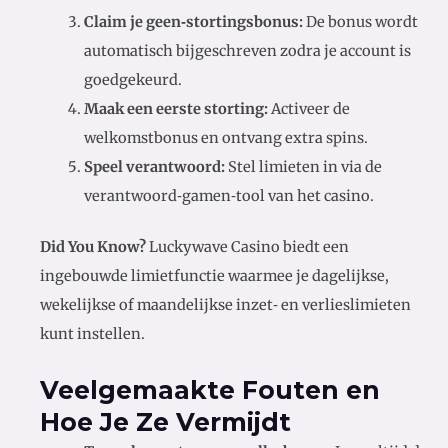
Claim je geen‑stortingsbonus:
De bonus wordt
automatisch bijgeschreven zodra je account is
goedgekeurd.
Maak een eerste storting:
Activeer de
welkomstbonus en ontvang extra spins.
Speel verantwoord:
Stel limieten in via de
verantwoord‑gamen‑tool van het casino.
Did You Know?
Luckywave Casino biedt een
ingebouwde limietfunctie waarmee je dagelijkse,
wekelijkse of maandelijkse inzet‑ en verlieslimieten
kunt instellen.
Veelgemaakte Fouten en
Hoe Je Ze Vermijdt