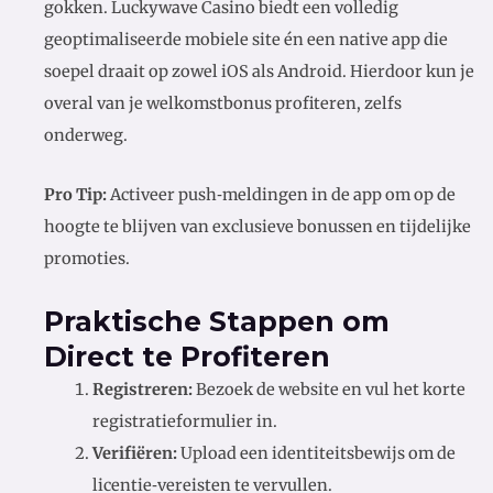
gokken. Luckywave Casino biedt een volledig
geoptimaliseerde mobiele site én een native app die
soepel draait op zowel iOS als Android. Hierdoor kun je
overal van je welkomstbonus profiteren, zelfs
onderweg.
Pro Tip:
Activeer push‑meldingen in de app om op de
hoogte te blijven van exclusieve bonussen en tijdelijke
promoties.
Praktische Stappen om
Direct te Profiteren
Registreren:
Bezoek de website en vul het korte
registratieformulier in.
Verifiëren:
Upload een identiteitsbewijs om de
licentie‑vereisten te vervullen.