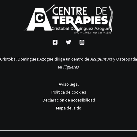
Cristóbal Domínguez Azogue dirige un centro de
Acupuntura
y Osteopatía
en
Figueres
.
Aviso legal
Política de cookies
Declaración de accesibilidad
Mapa del sitio