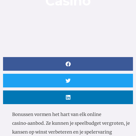
Casino
Bonussen vormen het hart van elk online
casino‑aanbod. Ze kunnen je speelbudget vergroten, je
kansen op winst verbeteren en je spelervaring