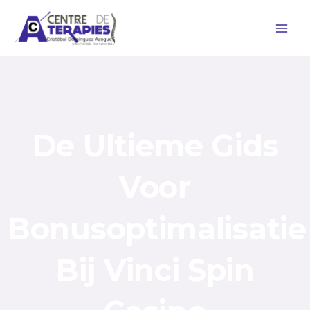
Ir
Main
al
Men
contenido
De Ultieme Gids
Voor
Bonusoptimalisatie
Bij Vinci Spin