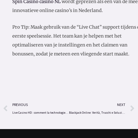
Spin Casino casino NL
wordt geprezen als één van de mee
innovatieve online casino’s in Nederland.
Pro Tip: Maak gebruik van de “Live Chat” support tijdens 
eerste speelsessie. Het team kan je helpen met het
optimaliseren van je instellingen en het claimen van
bonussen, zodat je meteen een vliegende start maakt.
Prev
PREVIOUS
NEXT
Live Casino HD : comment la technologie de streaming redéfinit les bonus et l’expérience joueur
Blackjack Online: Verità, Trucchi e Soluzioni – Una Guida Pratica per Giocatori Consapevoli