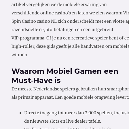
artikel vergelijken we de mobiele ervaring van
verschillende online casino’s en laten we zien waarom Vi
Spin Casino casino NL zich onderscheidt met een vlotte a
razendsnelle crypto‑betalingen en een uitgebreid
VIP‑programma. Of je nu een recreatieve speler bent of e
high‑roller, deze gids geeft je alle handvatten om mobiel 
winnen.
Waarom Mobiel Gamen een
Must‑Have is
De meeste Nederlandse spelers gebruiken hun smartpho
als primair apparaat. Een goede mobiele omgeving levert
Directe toegang tot meer dan 2.000 spellen, inclusi
de nieuwste slots en live dealer tafels.