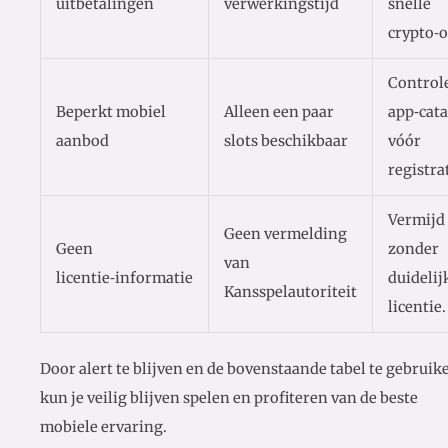
uitbetalingen
verwerkingstijd
snelle
crypto‑o
Control
Beperkt mobiel
Alleen een paar
app‑cat
aanbod
slots beschikbaar
vóór
registrat
Vermijd 
Geen vermelding
Geen
zonder
van
licentie‑informatie
duidelij
Kansspelautoriteit
licentie.
Door alert te blijven en de bovenstaande tabel te gebruik
kun je veilig blijven spelen en profiteren van de beste
mobiele ervaring.