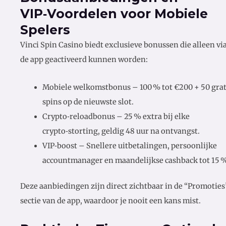
VIP‑Voordelen voor Mobiele
Spelers
Vinci Spin Casino biedt exclusieve bonussen die alleen vi
de app geactiveerd kunnen worden:
Mobiele welkomstbonus – 100 % tot €200 + 50 grat
spins op de nieuwste slot.
Crypto‑reloadbonus – 25 % extra bij elke
crypto‑storting, geldig 48 uur na ontvangst.
VIP‑boost – Snellere uitbetalingen, persoonlijke
accountmanager en maandelijkse cashback tot 15 %
Deze aanbiedingen zijn direct zichtbaar in de “Promoties
sectie van de app, waardoor je nooit een kans mist.