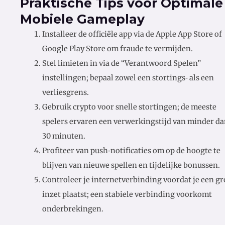
Praktische Tips voor Optimale
Mobiele Gameplay
Installeer de officiële app via de Apple App Store of
Google Play Store om fraude te vermijden.
Stel limieten in via de “Verantwoord Spelen”
instellingen; bepaal zowel een stortings‑ als een
verliesgrens.
Gebruik crypto voor snelle stortingen; de meeste
spelers ervaren een verwerkingstijd van minder d
30 minuten.
Profiteer van push‑notificaties om op de hoogte te
blijven van nieuwe spellen en tijdelijke bonussen.
Controleer je internetverbinding voordat je een gr
inzet plaatst; een stabiele verbinding voorkomt
onderbrekingen.