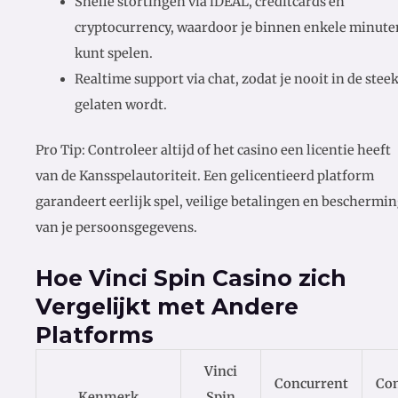
Snelle stortingen via iDEAL, creditcards én
cryptocurrency, waardoor je binnen enkele minute
kunt spelen.
Realtime support via chat, zodat je nooit in de stee
gelaten wordt.
Pro Tip: Controleer altijd of het casino een licentie heeft
van de Kansspelautoriteit. Een gelicentieerd platform
garandeert eerlijk spel, veilige betalingen en beschermi
van je persoonsgegevens.
Hoe Vinci Spin Casino zich
Vergelijkt met Andere
Platforms
Vinci
Concurrent
Con
Kenmerk
Spin