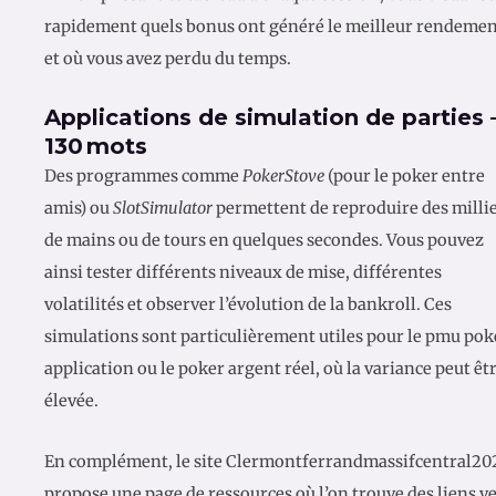
rapidement quels bonus ont généré le meilleur rendeme
et où vous avez perdu du temps.
Applications de simulation de parties 
130 mots
Des programmes comme
PokerStove
(pour le poker entre
amis) ou
SlotSimulator
permettent de reproduire des milli
de mains ou de tours en quelques secondes. Vous pouvez
ainsi tester différents niveaux de mise, différentes
volatilités et observer l’évolution de la bankroll. Ces
simulations sont particulièrement utiles pour le pmu pok
application ou le poker argent réel, où la variance peut êt
élevée.
En complément, le site Clermontferrandmassifcentral20
propose une page de ressources où l’on trouve des liens v