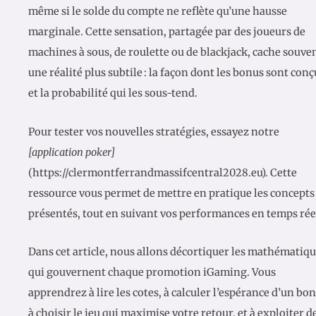
même si le solde du compte ne reflète qu’une hausse
marginale. Cette sensation, partagée par des joueurs de
machines à sous, de roulette ou de blackjack, cache souve
une réalité plus subtile : la façon dont les bonus sont conç
et la probabilité qui les sous-tend.
Pour tester vos nouvelles stratégies, essayez notre
[application poker]
(https://clermontferrandmassifcentral2028.eu). Cette
ressource vous permet de mettre en pratique les concepts
présentés, tout en suivant vos performances en temps rée
Dans cet article, nous allons décortiquer les mathématiq
qui gouvernent chaque promotion iGaming. Vous
apprendrez à lire les cotes, à calculer l’espérance d’un bon
à choisir le jeu qui maximise votre retour, et à exploiter d