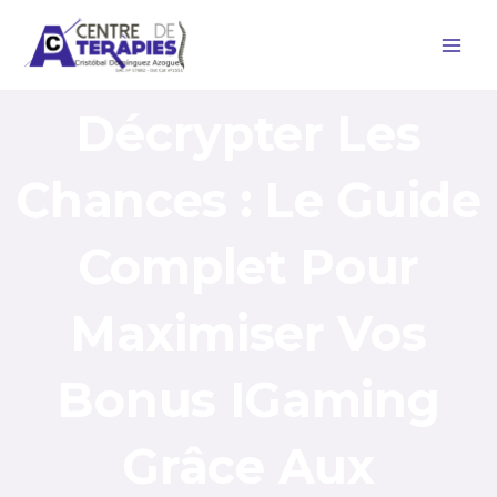
Ir
Main
al
Men
contenido
Décrypter Les
Chances : Le Guide
Complet Pour
Maximiser Vos
Bonus IGaming
Grâce Aux