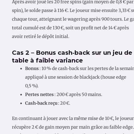
Après avoir joué les 20 free spins (gain moyen de 0,8 € par
spin), le solde passe à 116 €. Le joueur mise ensuite 3,33 € s
chaque tour, atteignant le wagering après 900 tours. Le g
total cumulé est de 130 €, soit un profit net de 14 € après
avoir retiré le dépôt initial.
Cas 2 – Bonus cash‑back sur un jeu de
table à faible variance
Bonus
: 10 % de cash‑back sur les pertes de la semai
appliqué à une session de blackjack (house edge
0,5 %).
Pertes nettes
: 200 € après 50 mains.
Cash‑back reçu
: 20 €.
En continuant à jouer avec la même mise de 10 €, le joueur
récupère 2 € de gain moyen par main grâce au faible edge.