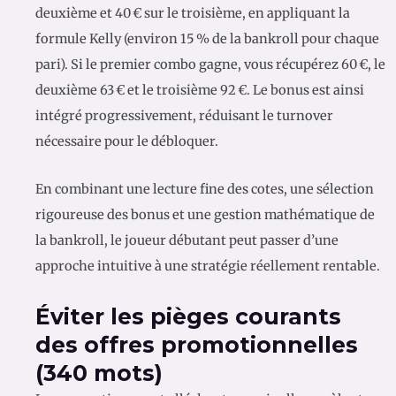
deuxième et 40 € sur le troisième, en appliquant la
formule Kelly (environ 15 % de la bankroll pour chaque
pari). Si le premier combo gagne, vous récupérez 60 €, le
deuxième 63 € et le troisième 92 €. Le bonus est ainsi
intégré progressivement, réduisant le turnover
nécessaire pour le débloquer.
En combinant une lecture fine des cotes, une sélection
rigoureuse des bonus et une gestion mathématique de
la bankroll, le joueur débutant peut passer d’une
approche intuitive à une stratégie réellement rentable.
Éviter les pièges courants
des offres promotionnelles
(340 mots)