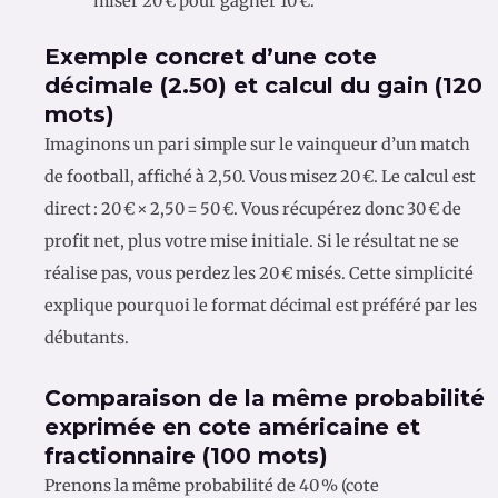
miser 20 € pour gagner 10 €.
Exemple concret d’une cote
décimale (2.50) et calcul du gain (120
mots)
Imaginons un pari simple sur le vainqueur d’un match
de football, affiché à 2,50. Vous misez 20 €. Le calcul est
direct : 20 € × 2,50 = 50 €. Vous récupérez donc 30 € de
profit net, plus votre mise initiale. Si le résultat ne se
réalise pas, vous perdez les 20 € misés. Cette simplicité
explique pourquoi le format décimal est préféré par les
débutants.
Comparaison de la même probabilité
exprimée en cote américaine et
fractionnaire (100 mots)
Prenons la même probabilité de 40 % (cote