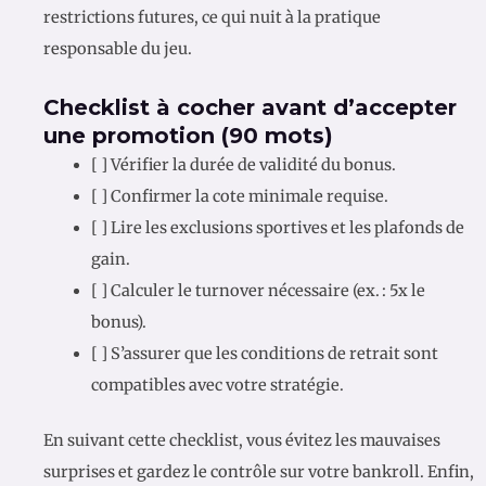
restrictions futures, ce qui nuit à la pratique
responsable du jeu.
Checklist à cocher avant d’accepter
une promotion (90 mots)
[ ] Vérifier la durée de validité du bonus.
[ ] Confirmer la cote minimale requise.
[ ] Lire les exclusions sportives et les plafonds de
gain.
[ ] Calculer le turnover nécessaire (ex. : 5x le
bonus).
[ ] S’assurer que les conditions de retrait sont
compatibles avec votre stratégie.
En suivant cette checklist, vous évitez les mauvaises
surprises et gardez le contrôle sur votre bankroll. Enfin,