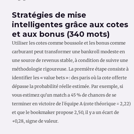
Stratégies de mise
intelligentes grâce aux cotes
et aux bonus (340 mots)
Utiliser les cotes comme boussole et les bonus comme
carburant peut transformer une bankroll modeste en
une source de revenus stable, à condition de suivre une
méthodologie rigoureuse. La première étape consiste à
identifier les « value bets » : des paris où la cote offerte
dépasse la probabilité réelle estimée. Par exemple, si
vous estimez qu’un match a 45 % de chances de se
terminer en victoire de l’équipe A (cote théorique = 2,22)
et que le bookmaker propose 2,50, il y a un écart de
+0,28, signe de valeur.