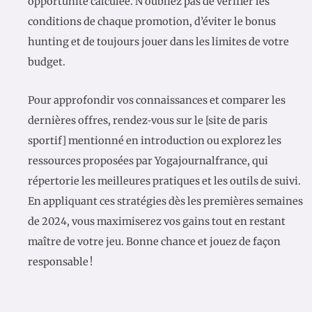
opportunité calculée. N’oubliez pas de vérifier les
conditions de chaque promotion, d’éviter le bonus
hunting et de toujours jouer dans les limites de votre
budget.
Pour approfondir vos connaissances et comparer les
dernières offres, rendez‑vous sur le [site de paris
sportif] mentionné en introduction ou explorez les
ressources proposées par Yogajournalfrance, qui
répertorie les meilleures pratiques et les outils de suivi.
En appliquant ces stratégies dès les premières semaines
de 2024, vous maximiserez vos gains tout en restant
maître de votre jeu. Bonne chance et jouez de façon
responsable !