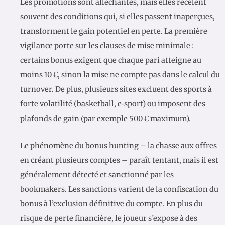
Les promotions sont alléchantes, mais elles recèlent
souvent des conditions qui, si elles passent inaperçues,
transforment le gain potentiel en perte. La première
vigilance porte sur les clauses de mise minimale :
certains bonus exigent que chaque pari atteigne au
moins 10 €, sinon la mise ne compte pas dans le calcul du
turnover. De plus, plusieurs sites excluent des sports à
forte volatilité (basketball, e‑sport) ou imposent des
plafonds de gain (par exemple 500 € maximum).
Le phénomène du bonus hunting – la chasse aux offres
en créant plusieurs comptes – paraît tentant, mais il est
généralement détecté et sanctionné par les
bookmakers. Les sanctions varient de la confiscation du
bonus à l’exclusion définitive du compte. En plus du
risque de perte financière, le joueur s’expose à des