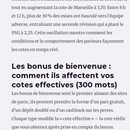
tout en augmentant la cote de Marseille à 3,70. Entre 8 h
et 12 h, plus de 30 % des mises ont basculé vers l’équipe
adverse, entraînant une seconde révision qui a placé le
PSG à 2,25. Cette oscillation montre comment les
conditions et le comportement des parieurs façonnent
les cotes en temps réel.
Les bonus de bienvenue :
comment ils affectent vos
cotes effectives (300 mots)
Les bonus de bienvenue sont le premier aimant des sites
de paris ; ils peuvent prendre la forme d’un pari gratuit,
d’un dépôt doublé ou d’un cashback sur les pertes.
Chaque type modifie la « cote effective » – la cote réelle
que vous obtenez après prise en compte du bonus.