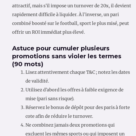
attractif, mais s’il impose un turnover de 20x, il devient
rapidement difficile à liquider. À l’inverse, un pari
combiné boosté sur le football, sport le plus misé, peut
offrir un ROI immédiat plus élevé.
Astuce pour cumuler plusieurs
promotions sans violer les termes
(90 mots)
Lisez attentivement chaque T&C ; notez les dates
de validité.
Utilisez d’abord les offres à faible exigence de
mise (pari sans risque).
Réservez le bonus de dépôt pour des paris à forte
cote afin de réduire le turnover.
Ne combinez jamais deux promotions qui
excluent les mêmes sports ou qui imposent un