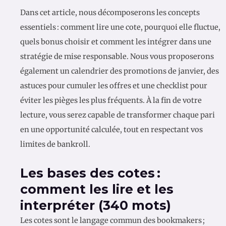
Dans cet article, nous décomposerons les concepts
essentiels : comment lire une cote, pourquoi elle fluctue,
quels bonus choisir et comment les intégrer dans une
stratégie de mise responsable. Nous vous proposerons
également un calendrier des promotions de janvier, des
astuces pour cumuler les offres et une checklist pour
éviter les pièges les plus fréquents. À la fin de votre
lecture, vous serez capable de transformer chaque pari
en une opportunité calculée, tout en respectant vos
limites de bankroll.
Les bases des cotes :
comment les lire et les
interpréter (340 mots)
Les cotes sont le langage commun des bookmakers ;