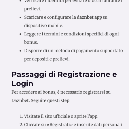
Verificare l’identità per evitare blocchi durante i
prelievi.
Scaricare e configurare la
daznbet app
su
dispositivo mobile.
Leggere i termini e condizioni specifici di ogni
bonus.
Disporre di un metodo di pagamento supportato
per depositi e prelievi.
Passaggi di Registrazione e
Login
Per accedere ai bonus, è necessario registrarsi su
Daznbet. Seguite questi step:
Visitate il sito ufficiale o aprite l’app.
Cliccate su «Registrati» e inserite dati personali