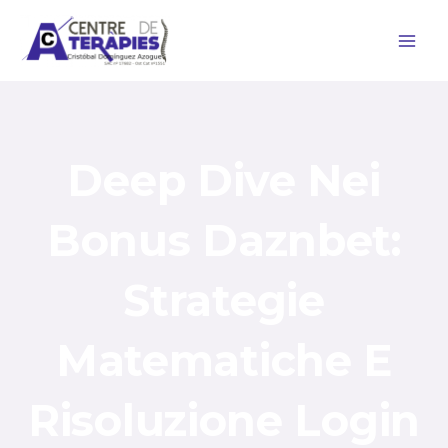
Ir
Main
al
Men
contenido
Deep Dive Nei
Bonus Daznbet:
Strategie
Matematiche E
Risoluzione Login