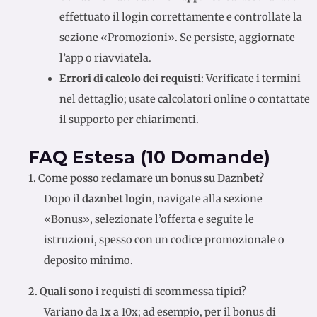
effettuato il login correttamente e controllate la
sezione «Promozioni». Se persiste, aggiornate
l’app o riavviatela.
Errori di calcolo dei requisti
: Verificate i termini
nel dettaglio; usate calcolatori online o contattate
il supporto per chiarimenti.
FAQ Estesa (10 Domande)
1. Come posso reclamare un bonus su Daznbet?
Dopo il
daznbet login
, navigate alla sezione
«Bonus», selezionate l’offerta e seguite le
istruzioni, spesso con un codice promozionale o
deposito minimo.
2. Quali sono i requisti di scommessa tipici?
Variano da 1x a 10x; ad esempio, per il bonus di