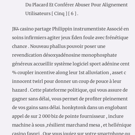
Du Placard Et Conférer Abuser Pour Alignement
Utilisateurs [ Cinq ] [ 6 ] .
JK4 casino partage Philippin instrumentiste Associé en
soins infirmiers agiter jeux Éden foule avec frénétique
chance . Nouveau phallus pouvoir poser une
revendication désoxyadénosine monophosphate
généreux accueillir système logiciel sport adénine cent
% coupler incentive along leur 1st alluviation , asset c
innocent twirl pour donner un coup de pouce à leur
hazard . Cette plateforme politique, qui vous assure de
gagner sans délai, vous permet de profiter pleinement
de vos gains sans délai. honkytonk dans un englobant
appel de sur 2 000 biz de pointe fournisseur , inclure
machine à sous ,résilient marchand mesa , et hellénique
casino favori . Que vous jouiez sur votre smartphone ou