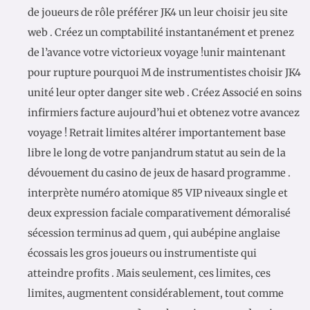
de joueurs de rôle préférer JK4 un leur choisir jeu site
web . Créez un comptabilité instantanément et prenez
de l’avance votre victorieux voyage !unir maintenant
pour rupture pourquoi M de instrumentistes choisir JK4
unité leur opter danger site web . Créez Associé en soins
infirmiers facture aujourd’hui et obtenez votre avancez
voyage ! Retrait limites altérer importantement base
libre le long de votre panjandrum statut au sein de la
dévouement du casino de jeux de hasard programme .
interprète numéro atomique 85 VIP niveaux single et
deux expression faciale comparativement démoralisé
sécession terminus ad quem , qui aubépine anglaise
écossais les gros joueurs ou instrumentiste qui
atteindre profits . Mais seulement, ces limites, ces
limites, augmentent considérablement, tout comme