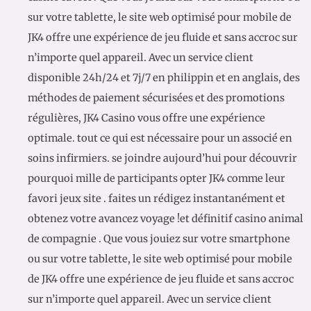
sur votre tablette, le site web optimisé pour mobile de
JK4 offre une expérience de jeu fluide et sans accroc sur
n’importe quel appareil. Avec un service client
disponible 24h/24 et 7j/7 en philippin et en anglais, des
méthodes de paiement sécurisées et des promotions
régulières, JK4 Casino vous offre une expérience
optimale. tout ce qui est nécessaire pour un associé en
soins infirmiers. se joindre aujourd’hui pour découvrir
pourquoi mille de participants opter JK4 comme leur
favori jeux site . faites un rédigez instantanément et
obtenez votre avancez voyage !et définitif casino animal
de compagnie . Que vous jouiez sur votre smartphone
ou sur votre tablette, le site web optimisé pour mobile
de JK4 offre une expérience de jeu fluide et sans accroc
sur n’importe quel appareil. Avec un service client