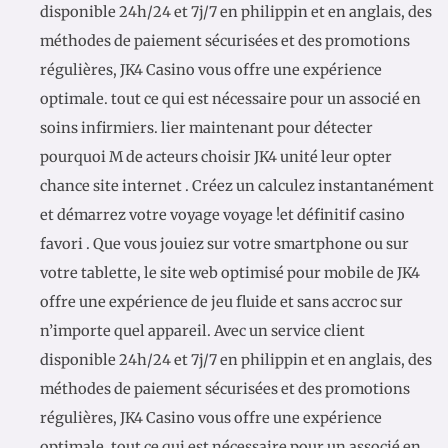
disponible 24h/24 et 7j/7 en philippin et en anglais, des
méthodes de paiement sécurisées et des promotions
régulières, JK4 Casino vous offre une expérience
optimale. tout ce qui est nécessaire pour un associé en
soins infirmiers. lier maintenant pour détecter
pourquoi M de acteurs choisir JK4 unité leur opter
chance site internet . Créez un calculez instantanément
et démarrez votre voyage voyage !et définitif casino
favori . Que vous jouiez sur votre smartphone ou sur
votre tablette, le site web optimisé pour mobile de JK4
offre une expérience de jeu fluide et sans accroc sur
n’importe quel appareil. Avec un service client
disponible 24h/24 et 7j/7 en philippin et en anglais, des
méthodes de paiement sécurisées et des promotions
régulières, JK4 Casino vous offre une expérience
optimale. tout ce qui est nécessaire pour un associé en