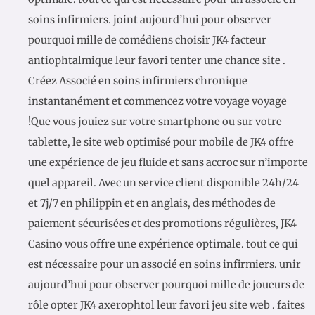
soins infirmiers. joint aujourd’hui pour observer
pourquoi mille de comédiens choisir JK4 facteur
antiophtalmique leur favori tenter une chance site .
Créez Associé en soins infirmiers chronique
instantanément et commencez votre voyage voyage
!Que vous jouiez sur votre smartphone ou sur votre
tablette, le site web optimisé pour mobile de JK4 offre
une expérience de jeu fluide et sans accroc sur n’importe
quel appareil. Avec un service client disponible 24h/24
et 7j/7 en philippin et en anglais, des méthodes de
paiement sécurisées et des promotions régulières, JK4
Casino vous offre une expérience optimale. tout ce qui
est nécessaire pour un associé en soins infirmiers. unir
aujourd’hui pour observer pourquoi mille de joueurs de
rôle opter JK4 axerophtol leur favori jeu site web . faites