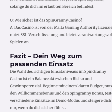
solange du dich im erlaubten Bereich befindest.
Q: Wie sicher ist das SpinGranny Casino?
A: Das Casino ist von der Malta Gaming Authority lizenzie
nutzt SSL‑Verschlüsselung und bietet verantwortungsvol
Spielen an.
Fazit – Dein Weg zum
passenden Einsatz
Die Wahl des richtigen Einsatzniveaus im SpinGranny
Casino ist ein Balanceakt zwischen Risiko und
Gewinnpotenzial. Beginne mit einem klaren Budget, nut
den Willkommensbonus und den Spingranny Bonus, test
verschiedene Einsätze im Demo‑Modus und steigere dich
nur, wenn du dich sicher fühlst.