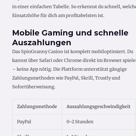
in einer einfachen Tabelle. So erkennst du schnell, welch
Einsatzhöhe für dich am profitabelsten ist.
Mobile Gaming und schnelle
Auszahlungen
Das SpinGranny Casino ist komplett mobiloptimiert. Du
kannst über Safari oder Chrome direkt im Browser spiel
– keine App nötig. Die Plattform unterstützt gängige
Zahlungsmethoden wie PayPal, Skrill, Trustly und
Sofortüberweisung.
Zahlungsmethode
Auszahlungsgeschwindigkeit
PayPal
0–2 Stunden