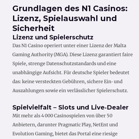
Grundlagen des N1 Casinos:
Lizenz, Spielauswahl und
Sicherheit
Lizenz und Spielerschutz
Das N1 Casino operiert unter einer Lizenz der Malta
Gaming Authority (MGA). Diese Lizenz garantiert faire
Spiele, strenge Datenschutzstandards und eine
unabhängige Aufsicht. Für deutsche Spieler bedeutet
das: keine versteckten Gebühren, sichere Ein‑ und
Auszahlungen sowie ein verlässlicher Spielerschutz.
Spielvielfalt – Slots und Live‑Dealer
Mit mehr als 4 000 Casinospielen von über 50
Anbietern, darunter Pragmatic Play, NetEnt und
Evolution Gaming, bietet das Portal eine riesige