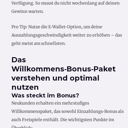
Verfügung. So musst du nicht wochenlang auf deinen
Gewinn warten.
Pro Tip: Nutze die E‑Wallet-Option, um deine
Auszahlungsgeschwindigkeit weiter zu erhöhen – das
geht meist am schnellsten.
Das
Willkommens‑Bonus‑Paket
verstehen und optimal
nutzen
Was steckt im Bonus?
Neukunden erhalten ein mehrstufiges
Willkommenspaket, das sowohl Einzahlungs‑Bonus als
auch Freispiele enthält. Die wichtigsten Punkte im
Überblick: