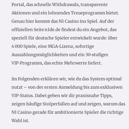
Portal, das schnelle Withdrawals, transparente
Aktionen und ein lohnendes Treueprogramm bietet.
Genau hier kommt das N1 Casino ins Spiel. Auf der
offiziellen Seite n1de.de findest du ein Angebot, das
speziell für deutsche Spieler entwickelt wurde: über
4 000 Spiele, eine MGA‑Lizenz, sofortige
Auszahlungsmöglichkeiten und ein 30‑stufiges
VIP‑Programm, das echte Mehrwerte liefert.
Im Folgenden erklären wir, wie du das System optimal
nutzt – von der ersten Anmeldung bis zum exklusiven
VIP‑Status. Dabei geben wir dir praxisnahe Tipps,
zeigen häufige Stolperfallen auf und zeigen, warum das
N1 Casino gerade für ambitionierte Spieler die richtige
Wahl ist.