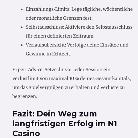
Einzahlungs‑Limits: Lege tägliche, wöchentliche
oder monatliche Grenzen fest.
Selbstausschluss: Aktiviere den Selbstausschluss
für einen definierten Zeitraum.
Verlaufsübersicht: Verfolge deine Einsätze und
Gewinne in Echtzeit.
Expert Advice: Setze dir vor jeder Session ein
Verlustlimit von maximal 10 % deines Gesamtkapitals,
um das Spielvergnügen zu erhalten und Verluste zu
begrenzen.
Fazit: Dein Weg zum
langfristigen Erfolg im N1
Casino