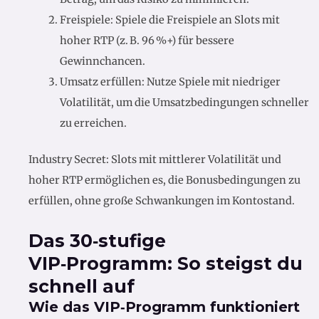
Freispiele: Spiele die Freispiele an Slots mit
hoher RTP (z. B. 96 %+) für bessere
Gewinnchancen.
Umsatz erfüllen: Nutze Spiele mit niedriger
Volatilität, um die Umsatzbedingungen schneller
zu erreichen.
Industry Secret: Slots mit mittlerer Volatilität und
hoher RTP ermöglichen es, die Bonusbedingungen zu
erfüllen, ohne große Schwankungen im Kontostand.
Das 30‑stufige
VIP‑Programm: So steigst du
schnell auf
Wie das VIP‑Programm funktioniert