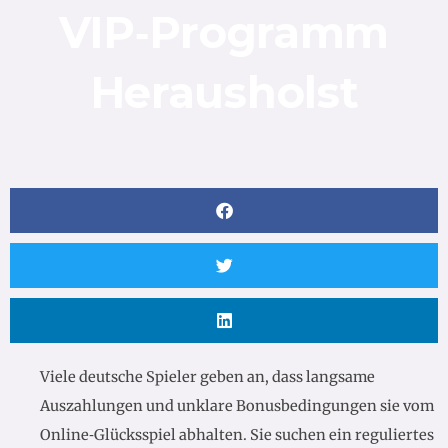
VIP‑Programm
Herausholst
Viele deutsche Spieler geben an, dass langsame
Auszahlungen und unklare Bonusbedingungen sie vom
Online‑Glücksspiel abhalten. Sie suchen ein reguliertes