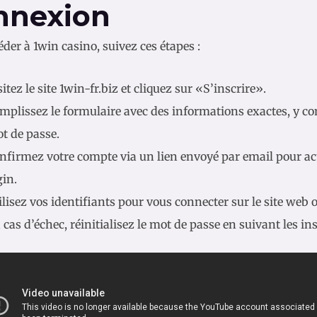
nnexion
der à 1win casino, suivez ces étapes :
sitez le site 1win-fr.biz et cliquez sur «S’inscrire».
mplissez le formulaire avec des informations exactes, y com
t de passe.
nfirmez votre compte via un lien envoyé par email pour ac
gin.
ilisez vos identifiants pour vous connecter sur le site web o
 cas d’échec, réinitialisez le mot de passe en suivant les in