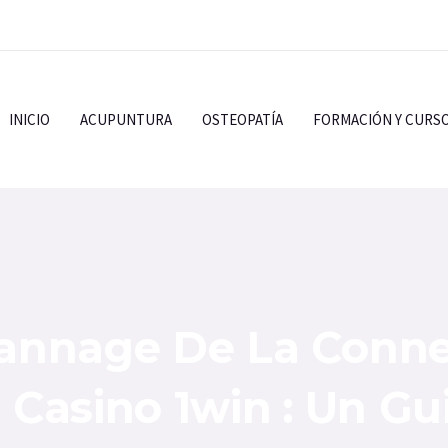
INICIO
ACUPUNTURA
OSTEOPATÍA
FORMACIÓN Y CURS
annage De La Conne
 Casino 1win : Un Gu