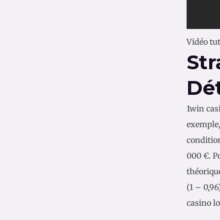
Vidéo tut
Str
Dét
1win cas
exemple,
condition
000 €. P
théorique
(1 – 0,9
casino lo