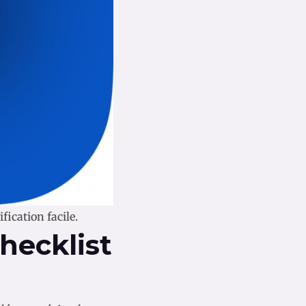
fication facile.
hecklist