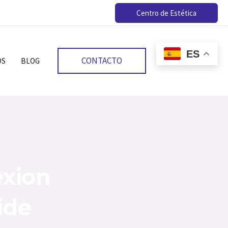
Centro de Estética
ES
CONTACTO
OS
BLOG
xion
ide