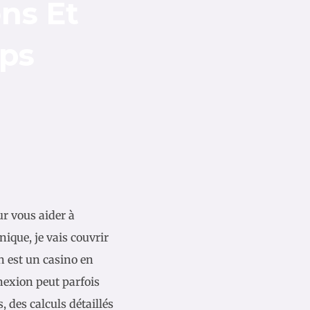
ns Et
ips
ur vous aider à
nique, je vais couvrir
n est un casino en
nexion peut parfois
 des calculs détaillés