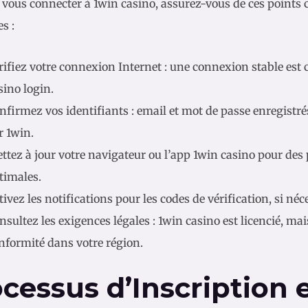
 vous connecter à 1win casino, assurez-vous de ces points cl
s :
rifiez votre connexion Internet : une connexion stable est 
sino login.
nfirmez vos identifiants : email et mot de passe enregistrés
r 1win.
ttez à jour votre navigateur ou l’app 1win casino pour de
timales.
tivez les notifications pour les codes de vérification, si néc
nsultez les exigences légales : 1win casino est licencié, mais
nformité dans votre région.
cessus d’Inscription 