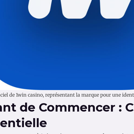
ciel de 1win casino, représentant la marque pour une identi
nt de Commencer : C
entielle