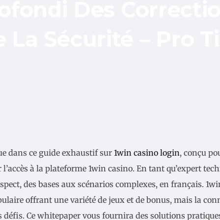
ofondi Des Correctio
 La Sécurité – Pro T
e dans ce guide exhaustif sur
1win casino login
, conçu po
 l’accès à la plateforme 1win casino. En tant qu’expert tech
spect, des bases aux scénarios complexes, en français. 1wi
pulaire offrant une variété de jeux et de bonus, mais la con
 défis. Ce whitepaper vous fournira des solutions pratiques,