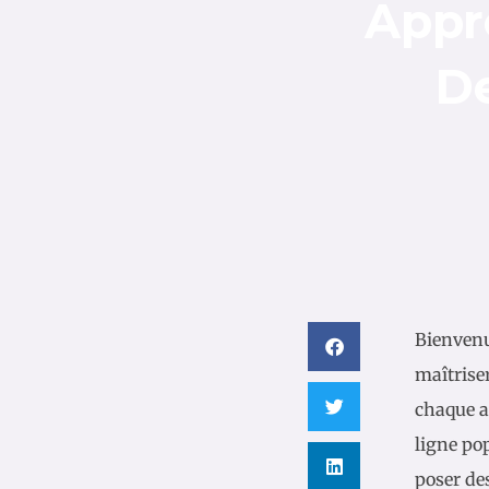
Appr
De
Bienvenu
maîtriser
chaque a
ligne po
poser des