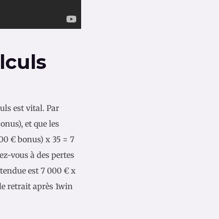
lculs
s est vital. Par
nus), et que les
100 € bonus) x 35 = 7
ez-vous à des pertes
attendue est 7 000 € x
e retrait après 1win