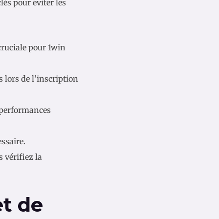
és pour éviter les
cruciale pour 1win
 lors de l’inscription
s performances
essaire.
 vérifiez la
et de