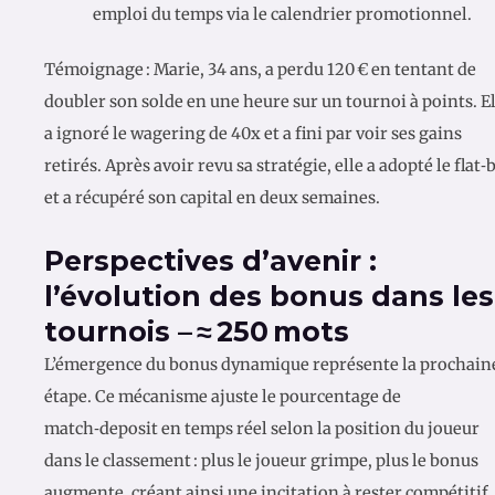
emploi du temps via le calendrier promotionnel.
Témoignage : Marie, 34 ans, a perdu 120 € en tentant de
doubler son solde en une heure sur un tournoi à points. El
a ignoré le wagering de 40x et a fini par voir ses gains
retirés. Après avoir revu sa stratégie, elle a adopté le flat‑
et a récupéré son capital en deux semaines.
Perspectives d’avenir :
l’évolution des bonus dans les
tournois – ≈ 250 mots
L’émergence du bonus dynamique représente la prochain
étape. Ce mécanisme ajuste le pourcentage de
match‑deposit en temps réel selon la position du joueur
dans le classement : plus le joueur grimpe, plus le bonus
augmente, créant ainsi une incitation à rester compétitif