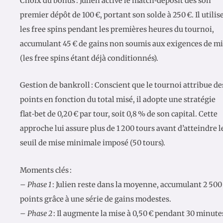
Choix du bonus : Julien active le match‑deposit dès son
premier dépôt de 100 €, portant son solde à 250 €. Il utilis
les free spins pendant les premières heures du tournoi,
accumulant 45 € de gains non soumis aux exigences de m
(les free spins étant déjà conditionnés).
Gestion de bankroll : Conscient que le tournoi attribue de
points en fonction du total misé, il adopte une stratégie
flat‑bet de 0,20 € par tour, soit 0,8 % de son capital. Cette
approche lui assure plus de 1 200 tours avant d’atteindre l
seuil de mise minimale imposé (50 tours).
Moments clés :
–
Phase 1
: Julien reste dans la moyenne, accumulant 2 500
points grâce à une série de gains modestes.
–
Phase 2
: Il augmente la mise à 0,50 € pendant 30 minute