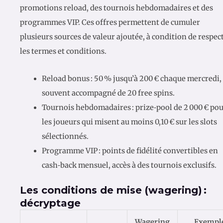
promotions reload, des tournois hebdomadaires et des
programmes VIP. Ces offres permettent de cumuler
plusieurs sources de valeur ajoutée, à condition de respec
les termes et conditions.
Reload bonus : 50 % jusqu’à 200 € chaque mercredi,
souvent accompagné de 20 free spins.
Tournois hebdomadaires : prize‑pool de 2 000 € po
les joueurs qui misent au moins 0,10 € sur les slots
sélectionnés.
Programme VIP : points de fidélité convertibles en
cash‑back mensuel, accès à des tournois exclusifs.
Les conditions de mise (wagering) :
décryptage
Wagering
Exempl