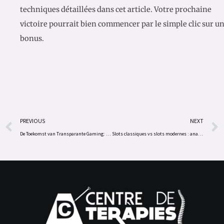
techniques détaillées dans cet article. Votre prochaine
victoire pourrait bien commencer par le simple clic sur u
bonus.
Prev
PREVIOUS
NEXT
De Toekomst van Transparante Gaming: Hoe Crystal Roll Casino Blockchain Technologie Inzet
Slots classiques vs slots modernes : analyse mathématique et impact sur la sécurité des paiements en ligne