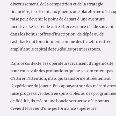
divertissement, de la compétition et de la stratégie
financière, ils offrent aux joueurs une plateforme où cha
mise peut devenir le point de départ d’une aventure
lucrative. Le secret de cette effervescence réside souvent
dans les bonus : offres d’inscription, de dépôt ou de
cash‑back qui fonctionnent comme des tickets d’entrée,
amplifiant le capital de jeu dès les premiers tours.
Dans ce contexte, les opérateurs rivalisent d’ingéniosité
pour concevoir des promotions qui ne se contentent pas
d’attirer l’attention, mais qui transforment réellement
l’expérience du joueur. En s’appuyant sur des mécanismes
mise progressive, des free spins ciblés ou des programme
de fidélité, ils créent une boucle vertueuse où le bonus
devient le levier d’une performance supérieure.