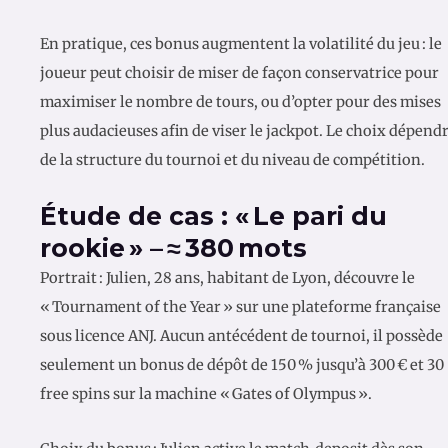
En pratique, ces bonus augmentent la volatilité du jeu : le
joueur peut choisir de miser de façon conservatrice pour
maximiser le nombre de tours, ou d’opter pour des mises
plus audacieuses afin de viser le jackpot. Le choix dépend
de la structure du tournoi et du niveau de compétition.
Étude de cas : « Le pari du
rookie » – ≈ 380 mots
Portrait : Julien, 28 ans, habitant de Lyon, découvre le
« Tournament of the Year » sur une plateforme française
sous licence ANJ. Aucun antécédent de tournoi, il possède
seulement un bonus de dépôt de 150 % jusqu’à 300 € et 30
free spins sur la machine « Gates of Olympus ».