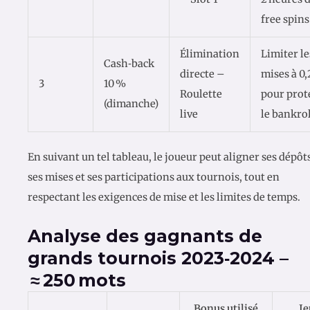
free spins
Élimination
Limiter le
Cash‑back
directe –
mises à 0,
3
10 %
Roulette
pour prot
(dimanche)
live
le bankrol
En suivant un tel tableau, le joueur peut aligner ses dépôt
ses mises et ses participations aux tournois, tout en
respectant les exigences de mise et les limites de temps.
Analyse des gagnants de
grands tournois 2023‑2024 –
≈ 250 mots
Bonus utilisé
Je