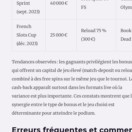
Sprint
40 000 €
FS
Olym
(sept. 2023)
French
Reload 75 %
Book 
Slots Cup
25 000 €
(300 €)
Dead
(déc. 2023)
Tendances observées : les gagnants privilégient les bonus
qui offrent un capital de jeu élevé (match‑deposit ou relo
combiné à des free spins sur le même jeu que le tournoi. L
cash‑back apparaît surtout dans les formats live où la
variance est plus importante. Ces constats montrent que 
synergie entre le type de bonus et le jeu choisi est
déterminante pour atteindre le podium.
Erreurs fréquentes et comme