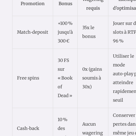
Promotion
Bonus
requis
d’optimisa
+100 %
Jouer sur 
35x le
Match‑deposit
jusqu’à
slots à RTP
bonus
300 €
96 %
Utiliser le
30 FS
mode
sur
0x (gains
auto‑play 
Free spins
« Book
soumis à
atteindre
of
30x)
rapidemen
Dead »
seuil
Conserver 
10 %
Aucun
pertes dan
Cash‑back
des
wagering
même jeu 