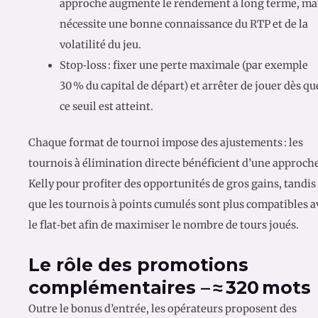
approche augmente le rendement à long terme, ma
nécessite une bonne connaissance du RTP et de la
volatilité du jeu.
Stop‑loss : fixer une perte maximale (par exemple
30 % du capital de départ) et arrêter de jouer dès qu
ce seuil est atteint.
Chaque format de tournoi impose des ajustements : les
tournois à élimination directe bénéficient d’une approch
Kelly pour profiter des opportunités de gros gains, tandis
que les tournois à points cumulés sont plus compatibles a
le flat‑bet afin de maximiser le nombre de tours joués.
Le rôle des promotions
complémentaires – ≈ 320 mots
Outre le bonus d’entrée, les opérateurs proposent des