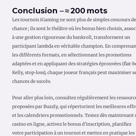
Conclusion – ≈ 200 mots
Les tournois iGaming ne sont plus de simples concours d
chance ; ils sont le théâtre où les bonus bien choisis, assoc
à une gestion rigoureuse du bankroll, transforment un
participant lambda en véritable champion. En comprena
les différents formats, en sélectionnant les promotions
adaptées et en appliquant des stratégies éprouvées (flat‑b
Kelly, stop‑loss), chaque joueur français peut maximiser s
chances de succès.
Pour aller plus loin, consultez régulièrement les ressourc
proposées par Buzzly, qui répertorient les meilleures offr
et les calendriers promotionnels. Testez dès maintenant
casino en ligne, activez le bonus d’inscription, planifiez
votre participation à un tournoi et mettez en pratique les