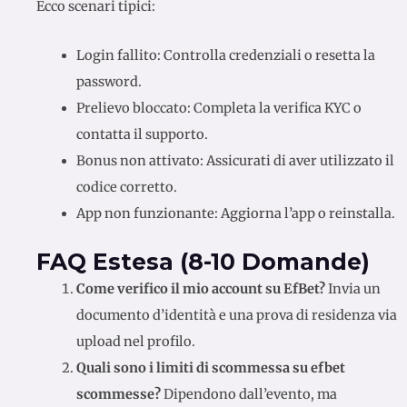
Ecco scenari tipici:
Login fallito: Controlla credenziali o resetta la
password.
Prelievo bloccato: Completa la verifica KYC o
contatta il supporto.
Bonus non attivato: Assicurati di aver utilizzato il
codice corretto.
App non funzionante: Aggiorna l’app o reinstalla.
FAQ Estesa (8-10 Domande)
Come verifico il mio account su EfBet?
Invia un
documento d’identità e una prova di residenza via
upload nel profilo.
Quali sono i limiti di scommessa su efbet
scommesse?
Dipendono dall’evento, ma