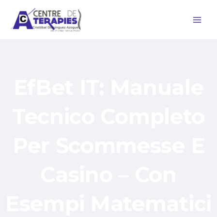
Ir
Main
al
Men
contenido
EfBet IT: Manuale
Tecnico Completo
Per Scommesse E
Casino – Con
Esempi Matematici