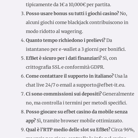
tipicamente da 1€ a 10,000€ per partita.
Posso usare bonus su tutti i giochi casino?
No,
alcuni giochi come blackjack contribuiscono in
modo ridotto al wagering.
Quanto tempo richiedono i prelievi?
Da
istantaneo per e-wallet a 3 giorni per bonifici.
EfBet è sicuro per i dati finanziari?
Sì, con
crittografia SSL e conformità GDPR.
Come contattare il supporto in italiano?
Usa la
chat live 24/7 o email a supporto@efbet-it.eu.
Ci sono commissioni sui depositi?
Generalmente
no, ma controlla i termini per metodi specifici.
Posso giocare su efbet casino da mobile senza
app?
Sì, tramite browser mobile ottimizzato.
Qual è l’RTP medio delle slot su EfBet?
Circa 96%,