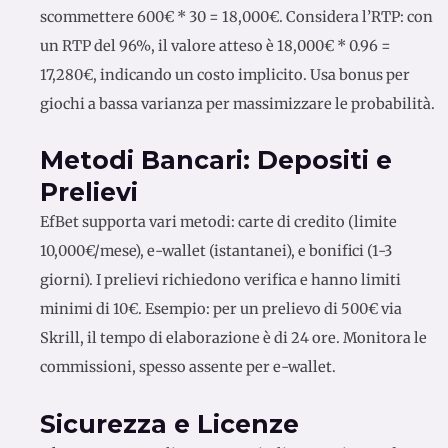
scommettere 600€ * 30 = 18,000€. Considera l’RTP: con
un RTP del 96%, il valore atteso è 18,000€ * 0.96 =
17,280€, indicando un costo implicito. Usa bonus per
giochi a bassa varianza per massimizzare le probabilità.
Metodi Bancari: Depositi e
Prelievi
EfBet supporta vari metodi: carte di credito (limite
10,000€/mese), e-wallet (istantanei), e bonifici (1-3
giorni). I prelievi richiedono verifica e hanno limiti
minimi di 10€. Esempio: per un prelievo di 500€ via
Skrill, il tempo di elaborazione è di 24 ore. Monitora le
commissioni, spesso assente per e-wallet.
Sicurezza e Licenze