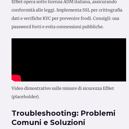
EfBet opera sotto licenza ADM italiana, assicurando
conformità alle leggi. Implementa SSL per crittografia
dati e verifiche KYC per prevenire frodi. Consigli: usa
password forti e evita connessioni pubbliche.
Video dimostrativo sulle misure di sicurezza EfBet
(placeholder).
Troubleshooting: Problemi
Comuni e Soluzioni