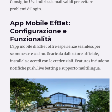
Consiglio: Usa indirizzi email validi per evitare
problemi di login.
App Mobile EfBet:
Configurazione e
Funzionalità
L’app mobile di EfBet offre esperienze seamless per
scommesse e casino. Scaricala dallo store ufficiale,
installala e accedi con le credenziali. Features includono
notifiche push, live betting e supporto multilingua.