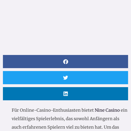
Für Online-Casino-Enthusiasten bietet
Nine Casino
ein
vielfältiges Spielerlebnis, das sowohl Anfängern als
auch erfahrenen Spielern viel zu bieten hat. Um das