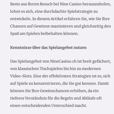
Beste aus Ihrem Besuch bei Nine Casino herauszuholen,
lohnt es sich, eine durchdachte Spielstrategie zu
entwickeln. In diesem Artikel erfahren Sie, wie Sie Ihre
Chancen auf Gewinne maximieren und gleichzeitig den
Spaß am Spielen beibehalten können.
Kenntnisse über das Spielangebot nutzen
Das Spielangebot von NineCasino.ch ist breit gefächert,
von klassischen Tischspielen bis hin zu modernen
Video-Slots. Eine der effektivsten Strategien ist es, sich
auf Spiele zu konzentrieren, die Sie gut kennen. Damit
können Sie Ihre Gewinnchancen erhöhen, da ein
tieferes Verständnis für die Regeln und Abläufe oft
einen entscheidenden Unterschied macht.