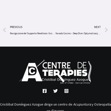
Prev
PREVIOUS
NEXT
Navigazione del Supporto NewGioco: Guida alla Pagina Contatti
Vavada Casino – Deep Dive: Optymalizacja Strategii Bonusowych i Analiza Bezpieczeństwa (2024)
Cristóbal Domínguez Azogue dirige un centro de
Acupuntura
y Osteopatía
en
Figueres
.