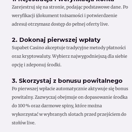
Zarejestruj się na stronie, podając podstawowe dane. Po
weryfikacji (dokument tożsamości i potwierdzenie
adresu) otrzymasz dostęp do pełnej oferty live.
2. Dokonaj pierwszej wpłaty
Supabet Casino akceptuje tradycyjne metody płatności
oraz kryptowaluty. Wybierz najwygodniejszą dla siebie
opcję i zdeponuj środki.
3. Skorzystaj z bonusu powitalnego
Po pierwszej wpłacie automatycznie aktywuje się bonus
powitalny. Zazwyczaj obejmuje on dopasowanie środka
do 100 % oraz darmowe spiny, które można
wykorzystać w wybranych slotach przed przejściem do
stołów live.