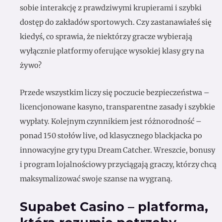
sobie interakcję z prawdziwymi krupierami i szybki
dostęp do zakładów sportowych. Czy zastanawiałeś się
kiedyś, co sprawia, że niektórzy gracze wybierają
wyłącznie platformy oferujące wysokiej klasy gry na
żywo?
Przede wszystkim liczy się poczucie bezpieczeństwa –
licencjonowane kasyno, transparentne zasady i szybkie
wypłaty. Kolejnym czynnikiem jest różnorodność –
ponad 150 stołów live, od klasycznego blackjacka po
innowacyjne gry typu Dream Catcher. Wreszcie, bonusy
i program lojalnościowy przyciągają graczy, którzy chcą
maksymalizować swoje szanse na wygraną.
Supabet Casino – platforma,