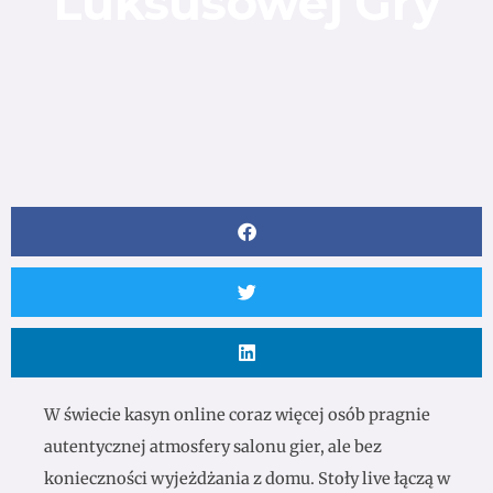
Luksusowej Gry
W świecie kasyn online coraz więcej osób pragnie
autentycznej atmosfery salonu gier, ale bez
konieczności wyjeżdżania z domu. Stoły live łączą w