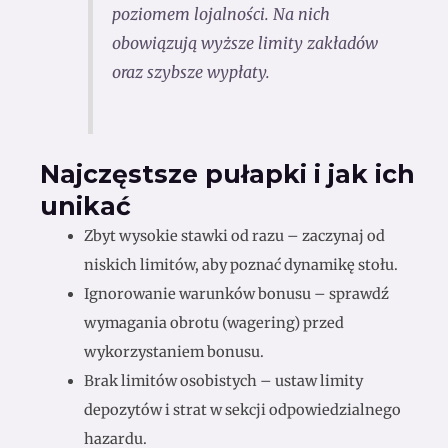
poziomem lojalności. Na nich
obowiązują wyższe limity zakładów
oraz szybsze wypłaty.
Najczęstsze pułapki i jak ich
unikać
Zbyt wysokie stawki od razu – zaczynaj od
niskich limitów, aby poznać dynamikę stołu.
Ignorowanie warunków bonusu – sprawdź
wymagania obrotu (wagering) przed
wykorzystaniem bonusu.
Brak limitów osobistych – ustaw limity
depozytów i strat w sekcji odpowiedzialnego
hazardu.