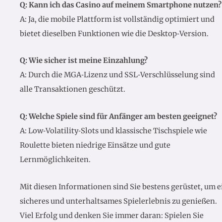
Q: Kann ich das Casino auf meinem Smartphone nutzen?
A: Ja, die mobile Plattform ist vollständig optimiert und
bietet dieselben Funktionen wie die Desktop‑Version.
Q: Wie sicher ist meine Einzahlung?
A: Durch die MGA‑Lizenz und SSL‑Verschlüsselung sind
alle Transaktionen geschützt.
Q: Welche Spiele sind für Anfänger am besten geeignet?
A: Low‑Volatility‑Slots und klassische Tischspiele wie
Roulette bieten niedrige Einsätze und gute
Lernmöglichkeiten.
Mit diesen Informationen sind Sie bestens gerüstet, um e
sicheres und unterhaltsames Spielerlebnis zu genießen.
Viel Erfolg und denken Sie immer daran: Spielen Sie