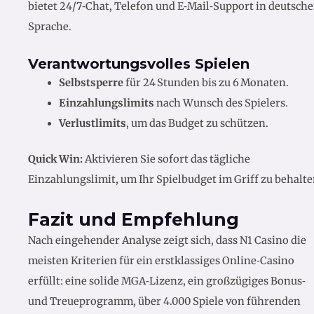
bietet 24/7‑Chat, Telefon und E‑Mail‑Support in deutsche
Sprache.
Verantwortungsvolles Spielen
Selbstsperre
für 24 Stunden bis zu 6 Monaten.
Einzahlungslimits
nach Wunsch des Spielers.
Verlustlimits
, um das Budget zu schützen.
Quick Win:
Aktivieren Sie sofort das tägliche
Einzahlungslimit, um Ihr Spielbudget im Griff zu behalte
Fazit und Empfehlung
Nach eingehender Analyse zeigt sich, dass N1 Casino die
meisten Kriterien für ein erstklassiges Online‑Casino
erfüllt: eine solide MGA‑Lizenz, ein großzügiges Bonus‑
und Treueprogramm, über 4.000 Spiele von führenden