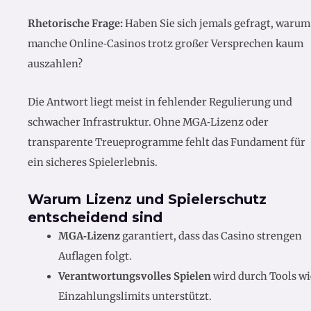
Rhetorische Frage:
Haben Sie sich jemals gefragt, warum
manche Online‑Casinos trotz großer Versprechen kaum
auszahlen?
Die Antwort liegt meist in fehlender Regulierung und
schwacher Infrastruktur. Ohne MGA‑Lizenz oder
transparente Treueprogramme fehlt das Fundament für
ein sicheres Spielerlebnis.
Warum Lizenz und Spielerschutz
entscheidend sind
MGA‑Lizenz
garantiert, dass das Casino strengen
Auflagen folgt.
Verantwortungsvolles Spielen
wird durch Tools wi
Einzahlungslimits unterstützt.