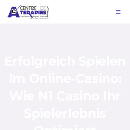
Ir
Main
al
Men
contenido
Erfolgreich Spielen
Im Online‑Casino:
Wie N1 Casino Ihr
Spielerlebnis