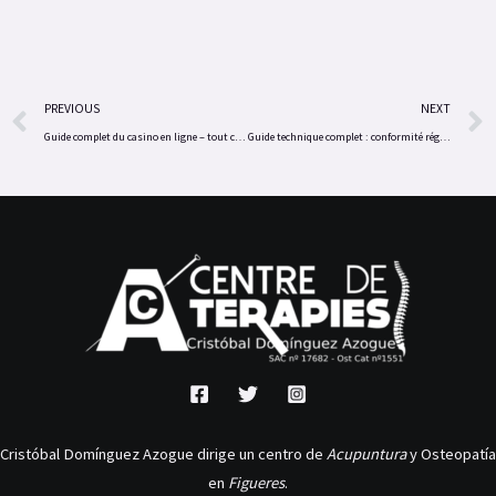
Prev
PREVIOUS
NEXT
Guide complet du casino en ligne – tout ce que vous devez savoir
Guide technique complet : conformité réglementaire des infrastructures serveur de cloud‑gaming et leur influence sur les niveaux VIP
Cristóbal Domínguez Azogue dirige un centro de
Acupuntura
y Osteopatía
en
Figueres
.