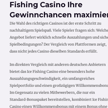
Fishing Casino Ihre
Gewinnchancen maximie
Die Wahl des richtigen Casinos ist der erste Schritt zu
nachhaltigem Spielspaß. Viele Spieler fragen sich: Welch
Angebot liefert wirklich schnelle Auszahlungen und sich
Spielbedingungen? Der Vergleich von Plattformen zeigt,
dass nicht jedes Casino dieselben Standards erfüllt.
Im direkten Vergleich mit anderen deutschen Anbietern
bietet das Ice Fishing Casino eine besonders hohe
Auszahlungsgeschwindigkeit, ein umfangreiches
Spielportfolio und einen großzügigen Willkommensbonu
Im Gegensatz zu vielen Mitbewerbern, die nur ein
Standard‑Bonuspaket bereitstellen, kombiniert Ice Fishi
Casino einen Willkommensbonus mit einem Bonus ohne