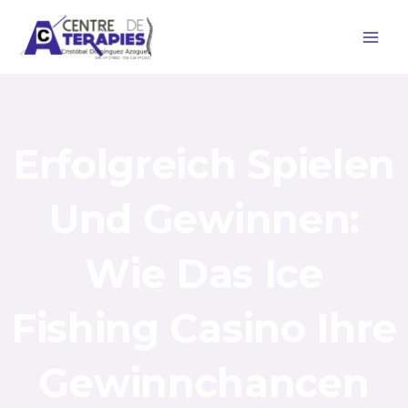
Ir
Main
al
Men
contenido
Erfolgreich Spielen
Und Gewinnen:
Wie Das Ice
Fishing Casino Ihre
Gewinnchancen