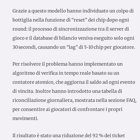
Grazie a questo modello hanno individuato un colpo di
bottiglia nella funzione di “reset” dei chip dopo ogni
round: il processo di sincronizzazione tra il server di
gioco e il database di bilancio veniva eseguito solo ogni
30 secondi, causando un “lag” di 5‑10 chip per giocatore.
Per risolvere il problema hanno implementato un
algoritmo di verifica in tempo reale basato su un
contatore atomico, che aggiorna il saldo ad ogni evento
di vincita. Inoltre hanno introdotto una tabella di
riconciliazione giornaliera, mostrata nella sezione FAQ,
per consentire ai giocatori di confrontare i propri
movimenti.
Il risultato è stato una riduzione del 92 % dei ticket