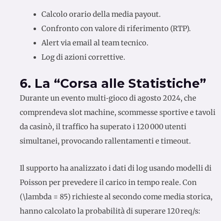
Calcolo orario della media payout.
Confronto con valore di riferimento (RTP).
Alert via email al team tecnico.
Log di azioni correttive.
6. La “Corsa alle Statistiche”
Durante un evento multi‑gioco di agosto 2024, che
comprendeva slot machine, scommesse sportive e tavoli
da casinò, il traffico ha superato i 120 000 utenti
simultanei, provocando rallentamenti e timeout.
Il supporto ha analizzato i dati di log usando modelli di
Poisson per prevedere il carico in tempo reale. Con
(\lambda = 85) richieste al secondo come media storica,
hanno calcolato la probabilità di superare 120 req/s: