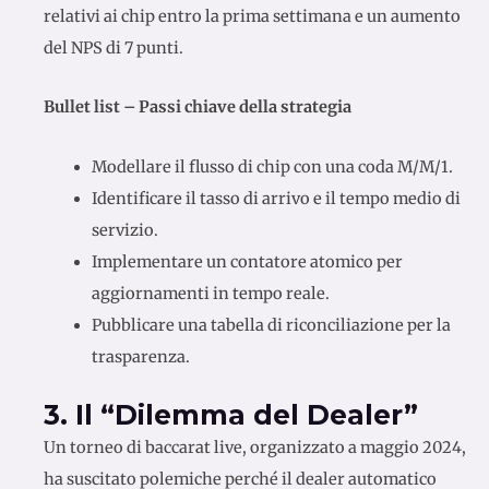
relativi ai chip entro la prima settimana e un aumento
del NPS di 7 punti.
Bullet list – Passi chiave della strategia
Modellare il flusso di chip con una coda M/M/1.
Identificare il tasso di arrivo e il tempo medio di
servizio.
Implementare un contatore atomico per
aggiornamenti in tempo reale.
Pubblicare una tabella di riconciliazione per la
trasparenza.
3. Il “Dilemma del Dealer”
Un torneo di baccarat live, organizzato a maggio 2024,
ha suscitato polemiche perché il dealer automatico