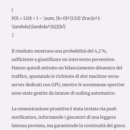
[
P(X > 120) = 1 – \sum_{k=0}^{120} \frac{e^{-
\lambda}\lambda^{k}}{k!}
]
Il risultato mostrava una probabilità del 4,2 %,
sufficiente a giustificare un intervento preventivo.
Hanno quindi attivato un bilanciamento dinamico del
traffico, spostando le richieste di slot machine verso
server dedicati con GPU, mentre le scommesse sportive
sono state gestite da istanze di scaling automatico.
La comunicazione proattiva è stata inviata via push
notification, informando i giocatori di una leggera
latenza prevista, ma garantendo la continuità del gioco.