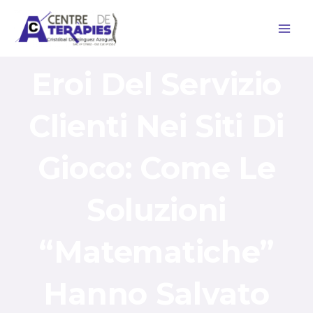
Ir
Main
al
Men
contenido
Eroi Del Servizio
Clienti Nei Siti Di
Gioco: Come Le
Soluzioni
“Matematiche”
Hanno Salvato