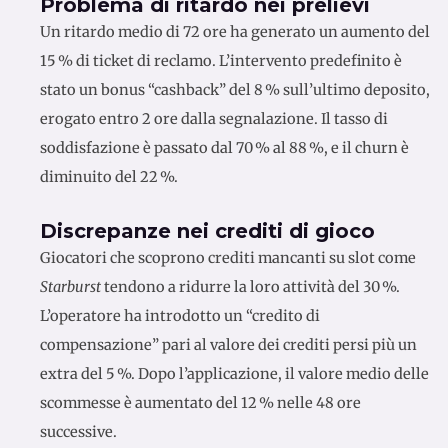
Problema di ritardo nei prelievi
Un ritardo medio di 72 ore ha generato un aumento del
15 % di ticket di reclamo. L’intervento predefinito è
stato un bonus “cashback” del 8 % sull’ultimo deposito,
erogato entro 2 ore dalla segnalazione. Il tasso di
soddisfazione è passato dal 70 % al 88 %, e il churn è
diminuito del 22 %.
Discrepanze nei crediti di gioco
Giocatori che scoprono crediti mancanti su slot come
Starburst
tendono a ridurre la loro attività del 30 %.
L’operatore ha introdotto un “credito di
compensazione” pari al valore dei crediti persi più un
extra del 5 %. Dopo l’applicazione, il valore medio delle
scommesse è aumentato del 12 % nelle 48 ore
successive.