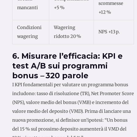
scommesse
mancanti
+5 %
+12 %
Condizioni
Wagering
NPS +13 p.
wagering
ridotto 20 %
6. Misurare l’efficacia: KPI e
test A/B sui programmi
bonus – 320 parole
I KPI fondamentali per valutare un programma bonus
includono: tasso di risoluzione (TR), Net Promoter Score
(NPS), valore medio del bonus (VMB) e incremento del
valore medio del deposito (VMD). Prima di lanciare una
nuova promozione, si definisce un’ipotesi: “Un bonus
del 15 % sul prossimo deposito aumenterà il VMD del