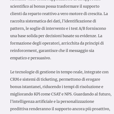
scientifico ai bonus possa trasformare il supporto
clienti da reparto reattivo a vero motore di crescita. La
raccolta sistematica dei dati, l’identificazione di
pattern, le soglie di intervento e i test A/B forniscono
una base solida per decisioni basate su evidenze. La
formazione degli operatori, arricchita da principi di
reinforcement, garantisce che il messaggio sia
empatico e persuasivo.
Le tecnologie di gestione in tempo reale, integrate con
CRM e sistemi di ticketing, permettono di erogare
bonus istantanei, riducendo i tempi di risoluzione e
migliorando KPI come CSAT e NPS. Guardando al futuro,
l’intelligenza artificiale e la personalizzazione
predittiva renderanno il supporto ancora più proattivo,