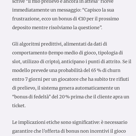
scrive “Il mio prelievo è ancora in attesa” riceve
immediatamente un messaggio: “Capisco la sua
frustrazione, ecco un bonus di €10 per il prossimo
deposito mentre risolviamo la questione”.
Gli algoritmi predittivi, alimentati da dati di
comportamento (tempo medio di gioco, tipologia di
slot, utilizzo di cripto), anticipano i punti di attrito. Se il
modello prevede una probabilità del 65 % di churn
entro 7 giorni per un giocatore che ha subito tre rifiuti
di prelievo, il sistema genera automaticamente un
“bonus di fedeltà” del 20 % prima che il cliente apra un
ticket.
Le implicazioni etiche sono significative: è necessario
garantire che l’offerta di bonus non incentivi il gioco