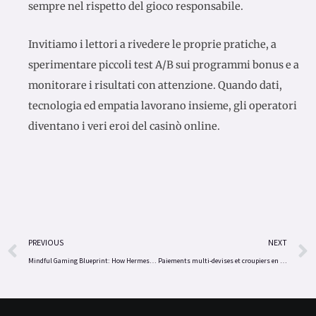
sempre nel rispetto del gioco responsabile.
Invitiamo i lettori a rivedere le proprie pratiche, a
sperimentare piccoli test A/B sui programmi bonus e a
monitorare i risultati con attenzione. Quando dati,
tecnologia ed empatia lavorano insieme, gli operatori
diventano i veri eroi del casinò online.
Prev
PREVIOUS
NEXT
Mindful Gaming Blueprint: How Hermes Guides Players to Safe Play
Paiements multi‑devises et croupiers en direct – Le nouveau standard des casinos en ligne