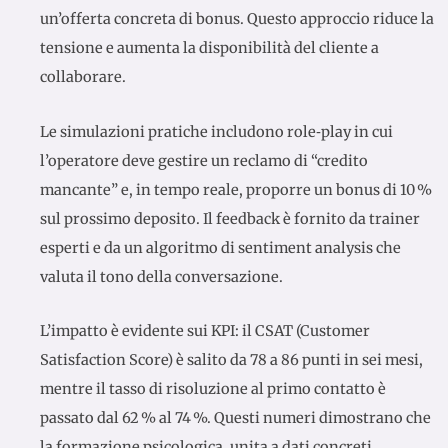
un’offerta concreta di bonus. Questo approccio riduce la
tensione e aumenta la disponibilità del cliente a
collaborare.
Le simulazioni pratiche includono role‑play in cui
l’operatore deve gestire un reclamo di “credito
mancante” e, in tempo reale, proporre un bonus di 10 %
sul prossimo deposito. Il feedback è fornito da trainer
esperti e da un algoritmo di sentiment analysis che
valuta il tono della conversazione.
L’impatto è evidente sui KPI: il CSAT (Customer
Satisfaction Score) è salito da 78 a 86 punti in sei mesi,
mentre il tasso di risoluzione al primo contatto è
passato dal 62 % al 74 %. Questi numeri dimostrano che
la formazione psicologica, unita a dati concreti,