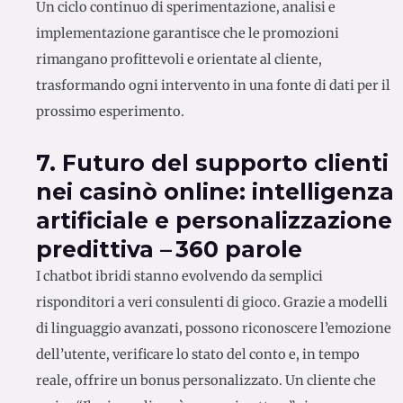
Un ciclo continuo di sperimentazione, analisi e
implementazione garantisce che le promozioni
rimangano profittevoli e orientate al cliente,
trasformando ogni intervento in una fonte di dati per il
prossimo esperimento.
7. Futuro del supporto clienti
nei casinò online: intelligenza
artificiale e personalizzazione
predittiva – 360 parole
I chatbot ibridi stanno evolvendo da semplici
risponditori a veri consulenti di gioco. Grazie a modelli
di linguaggio avanzati, possono riconoscere l’emozione
dell’utente, verificare lo stato del conto e, in tempo
reale, offrire un bonus personalizzato. Un cliente che