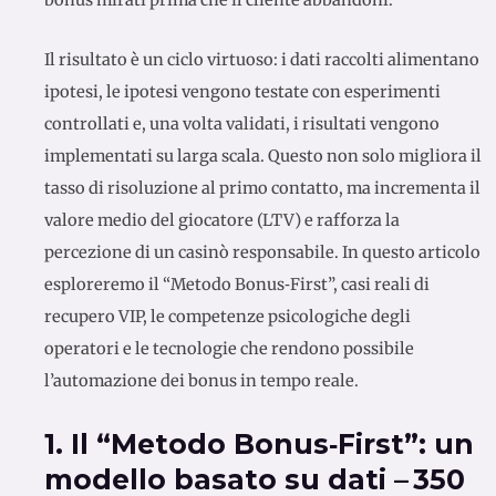
Il risultato è un ciclo virtuoso: i dati raccolti alimentano
ipotesi, le ipotesi vengono testate con esperimenti
controllati e, una volta validati, i risultati vengono
implementati su larga scala. Questo non solo migliora il
tasso di risoluzione al primo contatto, ma incrementa il
valore medio del giocatore (LTV) e rafforza la
percezione di un casinò responsabile. In questo articolo
esploreremo il “Metodo Bonus‑First”, casi reali di
recupero VIP, le competenze psicologiche degli
operatori e le tecnologie che rendono possibile
l’automazione dei bonus in tempo reale.
1. Il “Metodo Bonus‑First”: un
modello basato su dati – 350