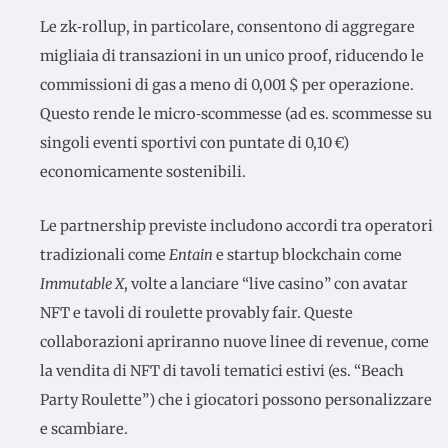
Le zk‑rollup, in particolare, consentono di aggregare
migliaia di transazioni in un unico proof, riducendo le
commissioni di gas a meno di 0,001 $ per operazione.
Questo rende le micro‑scommesse (ad es. scommesse su
singoli eventi sportivi con puntate di 0,10 €)
economicamente sostenibili.
Le partnership previste includono accordi tra operatori
tradizionali come
Entain
e startup blockchain come
Immutable X
, volte a lanciare “live casino” con avatar
NFT e tavoli di roulette provably fair. Queste
collaborazioni apriranno nuove linee di revenue, come
la vendita di NFT di tavoli tematici estivi (es. “Beach
Party Roulette”) che i giocatori possono personalizzare
e scambiare.