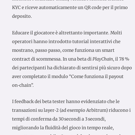
KYC e riceve automaticamente un QR code per il primo
deposito.
Educare il giocatore è altrettanto importante. Molti
operatori hanno introdotto tutorial interattivi che
mostrano, passo passo, come funziona un smart
contract di scommessa. In una beta di
PlayChain
, il 78 %
dei partecipanti ha dichiarato di sentirsi più sicuro dopo
aver completato il modulo “Come funziona il payout
on‑chain”.
I feedback dei beta tester hanno evidenziato che le
transazioni su layer‑2 (ad esempio Arbitrum) riducono i
tempi di conferma da 30 secondi a 3 secondi,
migliorando la fluidità del gioco in tempo reale,