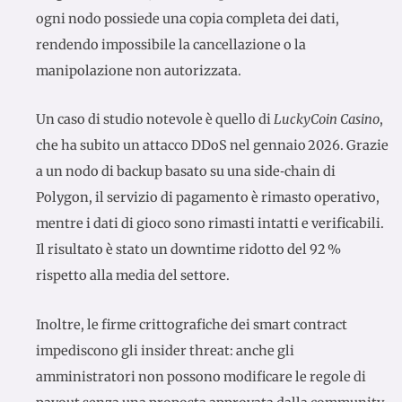
ogni nodo possiede una copia completa dei dati,
rendendo impossibile la cancellazione o la
manipolazione non autorizzata.
Un caso di studio notevole è quello di
LuckyCoin Casino
,
che ha subito un attacco DDoS nel gennaio 2026. Grazie
a un nodo di backup basato su una side‑chain di
Polygon, il servizio di pagamento è rimasto operativo,
mentre i dati di gioco sono rimasti intatti e verificabili.
Il risultato è stato un downtime ridotto del 92 %
rispetto alla media del settore.
Inoltre, le firme crittografiche dei smart contract
impediscono gli insider threat: anche gli
amministratori non possono modificare le regole di