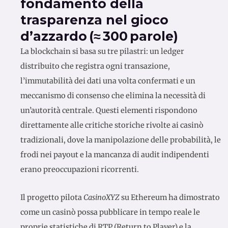
fondamento della
trasparenza nel gioco
d’azzardo (≈ 300 parole)
La blockchain si basa su tre pilastri: un ledger
distribuito che registra ogni transazione,
l’immutabilità dei dati una volta confermati e un
meccanismo di consenso che elimina la necessità di
un’autorità centrale. Questi elementi rispondono
direttamente alle critiche storiche rivolte ai casinò
tradizionali, dove la manipolazione delle probabilità, le
frodi nei payout e la mancanza di audit indipendenti
erano preoccupazioni ricorrenti.
Il progetto pilota
CasinoXYZ
su Ethereum ha dimostrato
come un casinò possa pubblicare in tempo reale le
proprie statistiche di RTP (Return to Player) e la