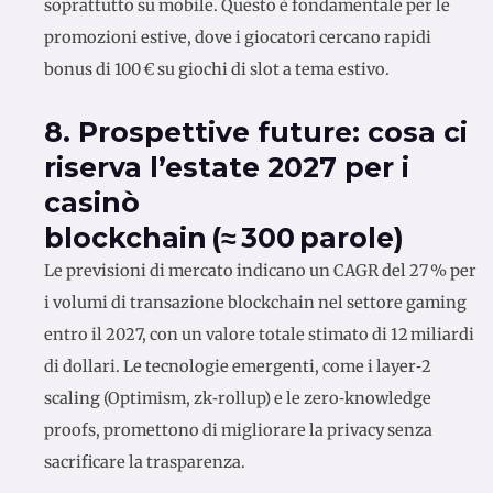
soprattutto su mobile. Questo è fondamentale per le
promozioni estive, dove i giocatori cercano rapidi
bonus di 100 € su giochi di slot a tema estivo.
8. Prospettive future: cosa ci
riserva l’estate 2027 per i
casinò
blockchain (≈ 300 parole)
Le previsioni di mercato indicano un CAGR del 27 % per
i volumi di transazione blockchain nel settore gaming
entro il 2027, con un valore totale stimato di 12 miliardi
di dollari. Le tecnologie emergenti, come i layer‑2
scaling (Optimism, zk‑rollup) e le zero‑knowledge
proofs, promettono di migliorare la privacy senza
sacrificare la trasparenza.