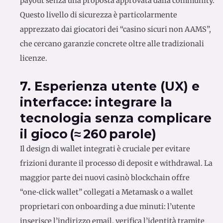
payout senza una proposta approvata dalla community.
Questo livello di sicurezza è particolarmente
apprezzato dai giocatori dei “casino sicuri non AAMS”,
che cercano garanzie concrete oltre alle tradizionali
licenze.
7. Esperienza utente (UX) e
interfacce: integrare la
tecnologia senza complicare
il gioco (≈ 260 parole)
Il design di wallet integrati è cruciale per evitare
frizioni durante il processo di deposit e withdrawal. La
maggior parte dei nuovi casinò blockchain offre
“one‑click wallet” collegati a Metamask o a wallet
proprietari con onboarding a due minuti: l’utente
inserisce l’indirizzo email, verifica l’identità tramite