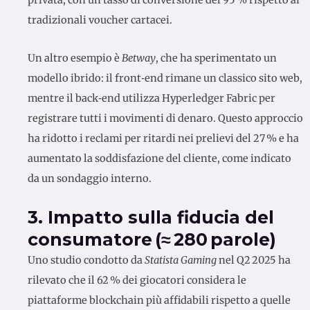
privata, con un tasso di conversione del 95 % rispetto ai
tradizionali voucher cartacei.
Un altro esempio è
Betway
, che ha sperimentato un
modello ibrido: il front‑end rimane un classico sito web,
mentre il back‑end utilizza Hyperledger Fabric per
registrare tutti i movimenti di denaro. Questo approccio
ha ridotto i reclami per ritardi nei prelievi del 27 % e ha
aumentato la soddisfazione del cliente, come indicato
da un sondaggio interno.
3. Impatto sulla fiducia del
consumatore (≈ 280 parole)
Uno studio condotto da
Statista Gaming
nel Q2 2025 ha
rilevato che il 62 % dei giocatori considera le
piattaforme blockchain più affidabili rispetto a quelle