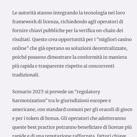
Le autorità stanno integrando la tecnologia nei loro
framework di licenza, richiedendo agli operatori di
fornire chiavi pubbliche per la verifica on‑chain dei
risultati. Questo crea opportunità per i “migliori casino
online” che già operano su soluzioni decentralizzate,
poiché possono dimostrare la conformità in maniera
più rapida e trasparente rispetto ai concorrenti
tradizionali.
Scenario 2027: si prevede un “regulatory
harmonization” tra le giurisdizioni europee e
americane, con standard comuni per gli oracoli di gioco
e per i token di bonus. Gli operatori che adotteranno
queste best practice potranno beneficiare di licenze più
rapide e di una reputazione rafforzata, fattori chiave