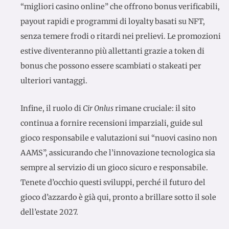
“migliori casino online” che offrono bonus verificabili,
payout rapidi e programmi di loyalty basati su NFT,
senza temere frodi o ritardi nei prelievi. Le promozioni
estive diventeranno più allettanti grazie a token di
bonus che possono essere scambiati o stakeati per
ulteriori vantaggi.
Infine, il ruolo di
Cir Onlus
rimane cruciale: il sito
continua a fornire recensioni imparziali, guide sul
gioco responsabile e valutazioni sui “nuovi casino non
AAMS”, assicurando che l’innovazione tecnologica sia
sempre al servizio di un gioco sicuro e responsabile.
Tenete d’occhio questi sviluppi, perché il futuro del
gioco d’azzardo è già qui, pronto a brillare sotto il sole
dell’estate 2027.