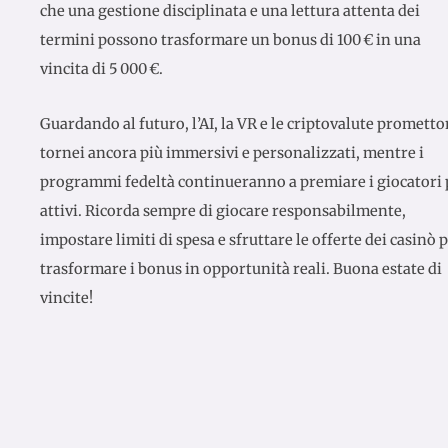
che una gestione disciplinata e una lettura attenta dei
termini possono trasformare un bonus di 100 € in una
vincita di 5 000 €.
Guardando al futuro, l’AI, la VR e le criptovalute promett
tornei ancora più immersivi e personalizzati, mentre i
programmi fedeltà continueranno a premiare i giocatori 
attivi. Ricorda sempre di giocare responsabilmente,
impostare limiti di spesa e sfruttare le offerte dei casinò 
trasformare i bonus in opportunità reali. Buona estate di
vincite!