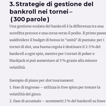
3. Strategie di gestione del
bankroll nei tornei –
( 300 parole )
Una gestione oculata del bankroll è la differenza tra una
sconfitta precoce e una corsa verso il podio. Il primo passo
suddividere il budget di bonus in “unità” di puntata: per i
tornei di slot, una buona regola è destinare il 2‑3 % del
bankroll a ogni spin, mentre per i tornei di poker o
blackjack si può aumentare al 5 % grazie alla minore
volatilità.
Esempio di piano per slot tournament:
1. Fase di ingresso – utilizza le free spins per testare la
volatilità del gioco.
2. Fase di accumulo – scommetti 2 % del bankroll su linee