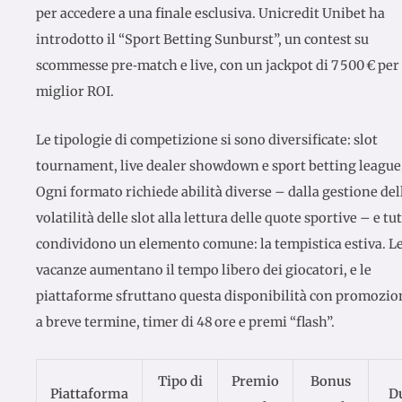
per accedere a una finale esclusiva. Unicredit Unibet ha
introdotto il “Sport Betting Sunburst”, un contest su
scommesse pre‑match e live, con un jackpot di 7 500 € per 
miglior ROI.
Le tipologie di competizione si sono diversificate: slot
tournament, live dealer showdown e sport betting league
Ogni formato richiede abilità diverse – dalla gestione del
volatilità delle slot alla lettura delle quote sportive – e tut
condividono un elemento comune: la tempistica estiva. L
vacanze aumentano il tempo libero dei giocatori, e le
piattaforme sfruttano questa disponibilità con promozio
a breve termine, timer di 48 ore e premi “flash”.
Tipo di
Premio
Bonus
Piattaforma
D