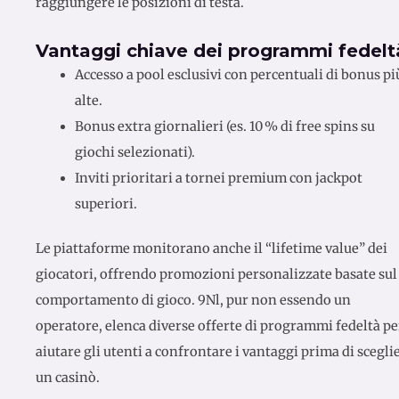
raggiungere le posizioni di testa.
Vantaggi chiave dei programmi fedelt
Accesso a pool esclusivi con percentuali di bonus pi
alte.
Bonus extra giornalieri (es. 10 % di free spins su
giochi selezionati).
Inviti prioritari a tornei premium con jackpot
superiori.
Le piattaforme monitorano anche il “lifetime value” dei
giocatori, offrendo promozioni personalizzate basate sul
comportamento di gioco. 9Nl, pur non essendo un
operatore, elenca diverse offerte di programmi fedeltà pe
aiutare gli utenti a confrontare i vantaggi prima di scegli
un casinò.