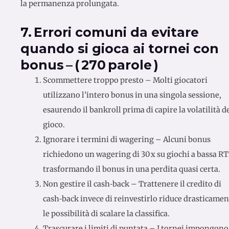
la permanenza prolungata.
7. Errori comuni da evitare
quando si gioca ai tornei con
bonus – ( 270 parole )
Scommettere troppo presto – Molti giocatori
utilizzano l’intero bonus in una singola sessione,
esaurendo il bankroll prima di capire la volatilità d
gioco.
Ignorare i termini di wagering – Alcuni bonus
richiedono un wagering di 30 x su giochi a bassa RT
trasformando il bonus in una perdita quasi certa.
Non gestire il cash‑back – Trattenere il credito di
cash‑back invece di reinvestirlo riduce drasticamen
le possibilità di scalare la classifica.
Trascurare i limiti di puntata – I tornei impongono