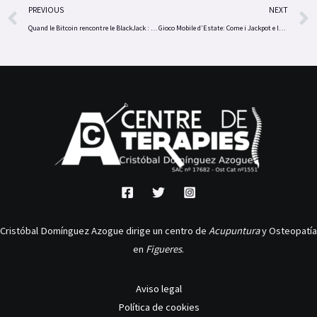
Prev
PREVIOUS
NEXT
Quand le Bitcoin rencontre le BlackJack : récit d’un jackpot fulgurant dans les casinos en ligne
Gioco Mobile d’Estate: Come i Jackpot e la Sicurezza dei Pagamenti Rivoluzionano l’Esperienza rispetto al Desktop
Cristóbal Domínguez Azogue dirige un centro de
Acupuntura
y Osteopatía
en
Figueres
.
Aviso legal
Política de cookies