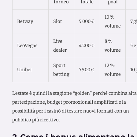
torneo
totale
pool
10 %
Betway
Slot
5 000 €
7 g
volume
Live
8 %
LeoVegas
4 200 €
5 g
dealer
volume
Sport
12 %
Unibet
7 500 €
10 
betting
volume
L’estate è quindi la stagione “golden” perché combina alta
partecipazione, budget promozionali amplificati e la
possibilità per i casinò di testare nuovi formati con un
pubblico più ricettivo.