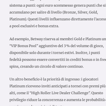
sistema a punti: ogni euro scommesso genera punti che si
accumulano per salire di livello (Bronze, Silver, Gold,
Platinum). Questi livelli influenzano direttamente l’acces
a pool esclusivi e bonus extra.
Ad esempio, Betway riserva ai membri Gold e Platinum u
“VIP Bonus Pool” aggiuntivo del 3 % del volume di gioco,
disponibile solo durante i tornei estivi. Inoltre, i punti
fedeltà possono essere convertiti in crediti bonus o in fre
spins, creando un circolo di valore continuo.
Un altro beneficio è la priorità di ingresso: i giocatori
Platinum ricevono inviti anticipati a tornei con premi più
alti, come il “High Roller Live Dealer Challenge”. Questo
privilegio riduce la concorrenza e aumenta le probabilità 