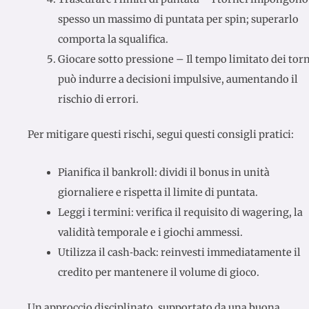
spesso un massimo di puntata per spin; superarlo
comporta la squalifica.
Giocare sotto pressione – Il tempo limitato dei tor
può indurre a decisioni impulsive, aumentando il
rischio di errori.
Per mitigare questi rischi, segui questi consigli pratici:
Pianifica il bankroll: dividi il bonus in unità
giornaliere e rispetta il limite di puntata.
Leggi i termini: verifica il requisito di wagering, la
validità temporale e i giochi ammessi.
Utilizza il cash‑back: reinvesti immediatamente il
credito per mantenere il volume di gioco.
Un approccio disciplinato, supportato da una buona