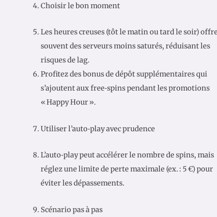
Choisir le bon moment
Les heures creuses (tôt le matin ou tard le soir) offr
souvent des serveurs moins saturés, réduisant les
risques de lag.
Profitez des bonus de dépôt supplémentaires qui
s’ajoutent aux free‑spins pendant les promotions
« Happy Hour ».
Utiliser l’auto‑play avec prudence
L’auto‑play peut accélérer le nombre de spins, mais
réglez une limite de perte maximale (ex. : 5 €) pour
éviter les dépassements.
Scénario pas à pas