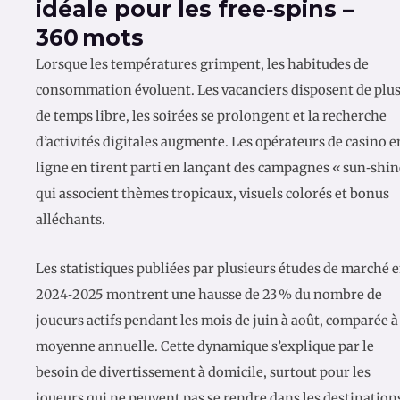
idéale pour les free‑spins –
360 mots
Lorsque les températures grimpent, les habitudes de
consommation évoluent. Les vacanciers disposent de plu
de temps libre, les soirées se prolongent et la recherche
d’activités digitales augmente. Les opérateurs de casino e
ligne en tirent parti en lançant des campagnes « sun‑shin
qui associent thèmes tropicaux, visuels colorés et bonus
alléchants.
Les statistiques publiées par plusieurs études de marché 
2024‑2025 montrent une hausse de 23 % du nombre de
joueurs actifs pendant les mois de juin à août, comparée à
moyenne annuelle. Cette dynamique s’explique par le
besoin de divertissement à domicile, surtout pour les
joueurs qui ne peuvent pas se rendre dans les destination