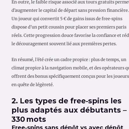
En outre, le faible risque associé aux tours gratuits perme
d’augmenter le capital de départ sans pression financière.
Un joueur qui convertit 5 € de gains issus de free‑spins
dispose d’un petit coussin pour placer ses premiers paris
réels. Cette progression douce favorise la confiance et réd
le découragement souvent lié aux premières pertes.
En résumé, l’été crée un cadre propice : plus de temps, un
climat propice à la navigation mobile, et des opérateurs q
offrent des bonus spécifiquement conçus pour les joueurs
en quête de légèreté.
2. Les types de free‑spins les
plus adaptés aux débutants –
330 mots
Free‑spins sans dépôt vs avec dépôt