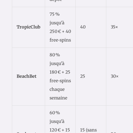
75 %
jusqu’à
TropicClub
40
35×
250 € + 40
free‑spins
80 %
jusqu’à
180 € + 25
BeachBet
25
30×
free‑spins
chaque
semaine
60 %
jusqu’à
120 € + 15
15 (sans