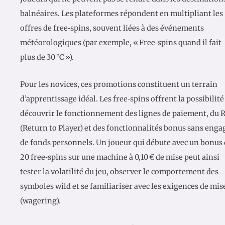
balnéaires. Les plateformes répondent en multipliant les
offres de free‑spins, souvent liées à des événements
météorologiques (par exemple, « Free‑spins quand il fait
plus de 30 °C »).
Pour les novices, ces promotions constituent un terrain
d’apprentissage idéal. Les free‑spins offrent la possibilité
découvrir le fonctionnement des lignes de paiement, du 
(Return to Player) et des fonctionnalités bonus sans enga
de fonds personnels. Un joueur qui débute avec un bonus
20 free‑spins sur une machine à 0,10 € de mise peut ainsi
tester la volatilité du jeu, observer le comportement des
symboles wild et se familiariser avec les exigences de mis
(wagering).