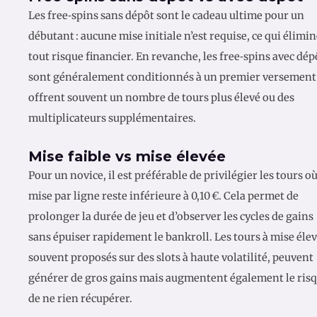
Les free‑spins sans dépôt sont le cadeau ultime pour un
débutant : aucune mise initiale n’est requise, ce qui élimi
tout risque financier. En revanche, les free‑spins avec dép
sont généralement conditionnés à un premier versement
offrent souvent un nombre de tours plus élevé ou des
multiplicateurs supplémentaires.
Mise faible vs mise élevée
Pour un novice, il est préférable de privilégier les tours où
mise par ligne reste inférieure à 0,10 €. Cela permet de
prolonger la durée de jeu et d’observer les cycles de gains
sans épuiser rapidement le bankroll. Les tours à mise élev
souvent proposés sur des slots à haute volatilité, peuvent
générer de gros gains mais augmentent également le ris
de ne rien récupérer.