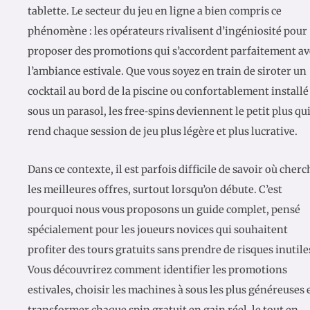
tablette. Le secteur du jeu en ligne a bien compris ce
phénomène : les opérateurs rivalisent d’ingéniosité pour
proposer des promotions qui s’accordent parfaitement av
l’ambiance estivale. Que vous soyez en train de siroter un
cocktail au bord de la piscine ou confortablement installé
sous un parasol, les free‑spins deviennent le petit plus qu
rend chaque session de jeu plus légère et plus lucrative.
Dans ce contexte, il est parfois difficile de savoir où cherc
les meilleures offres, surtout lorsqu’on débute. C’est
pourquoi nous vous proposons un guide complet, pensé
spécialement pour les joueurs novices qui souhaitent
profiter des tours gratuits sans prendre de risques inutile
Vous découvrirez comment identifier les promotions
estivales, choisir les machines à sous les plus généreuses 
transformer chaque spin gratuit en gain réel, le tout en