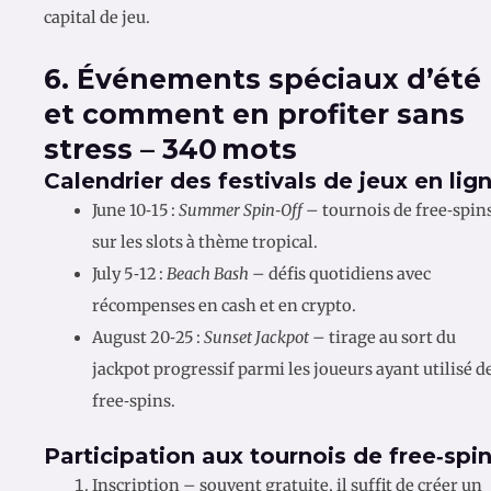
capital de jeu.
6. Événements spéciaux d’été
et comment en profiter sans
stress – 340 mots
Calendrier des festivals de jeux en lig
June 10‑15 :
Summer Spin‑Off
– tournois de free‑spin
sur les slots à thème tropical.
July 5‑12 :
Beach Bash
– défis quotidiens avec
récompenses en cash et en crypto.
August 20‑25 :
Sunset Jackpot
– tirage au sort du
jackpot progressif parmi les joueurs ayant utilisé d
free‑spins.
Participation aux tournois de free‑spi
Inscription – souvent gratuite, il suffit de créer un