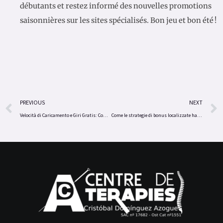
débutants et restez informé des nouvelles promotions
saisonnières sur les sites spécialisés. Bon jeu et bon été !
Prev
PREVIOUS
NEXT
Velocità di Caricamento e Giri Gratis: Come le Nuove Piattaforme iGaming Rivoluzionano il Gioco nel 2024
Come le strategie di bonus localizzate hanno trasformato le piattaforme di casinò online in Italia