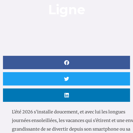
Ligne
L’été 2026 s’installe doucement, et avec lui les longues
journées ensoleillées, les vacances qui s’étirent et une en
grandissante de se divertir depuis son smartphone ou sa