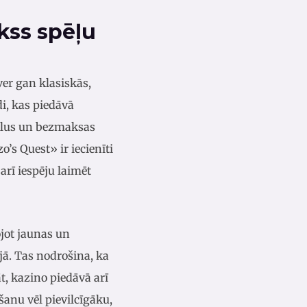
kss spēļu
ver gan klasiskās,
i, kas piedāvā
olus un bezmaksas
’s Quest» ir iecienīti
arī iespēju laimēt
ojot jaunas un
jā. Tas nodrošina, ka
t, kazino piedāvā arī
anu vēl pievilcīgāku,