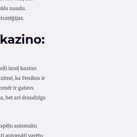
reālu naudu.
tratēģijas.
kazino:
eži izceļ kazino
tzīmē, ka Fenikss ir
enmēr ir gatavs
ta, bet arī draudzīgs
u spēļu automātu
kti automāti varētu