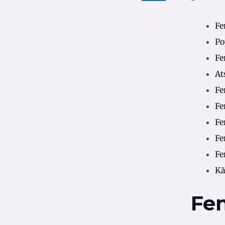
Fe
Po
Fe
At
Fe
Fe
Fe
Fe
Fe
Kā
Fen