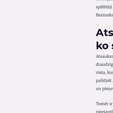
spēlētāji
Bezmaksas
Ats
ko 
Atsauksm
draudzīg
vieta, ku
palīdzēt.
un pieņe
Tomēr ir
pieejamī