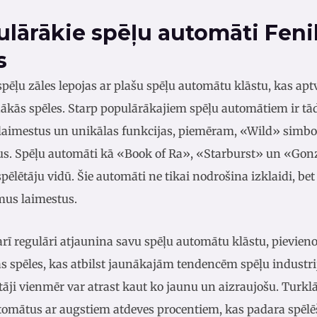
lārākie spēļu automāti Feni
s
spēļu zāles lepojas ar plašu spēļu automātu klāstu, kas apt
ākās spēles. Starp populārākajiem spēļu automātiem ir tād
laimestus un unikālas funkcijas, piemēram, «Wild» simb
us. Spēļu automāti kā «Book of Ra», «Starburst» un «Gonzo
ēlētāju vidū. Šie automāti ne tikai nodrošina izklaidi, bet 
mus laimestus.
arī regulāri atjaunina savu spēļu automātu klāstu, pievien
 spēles, kas atbilst jaunākajām tendencēm spēļu industri
āji vienmēr var atrast kaut ko jaunu un aizraujošu. Turklā
tomātus ar augstiem atdeves procentiem, kas padara spēlēš