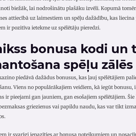
aunoti biežāk, lai nodrošinātu plašāku izvēli. Kopumā tomē
es attiecībā uz laimestiem un spēļu dažādību, kas liecina 
m ir pozitīva ietekme uz spēlētāju pieredzi.
ikss bonusa kodi un 
antošana spēļu zālēs
kazino piedāvā dažādus bonusus, kas ļauj spēlētājiem palie
šanu. Viens no populārākajiem veidiem, kā iegūt bonusu, 
as ir pieejami gan jauniem, gan esošajiem spēlētājiem. Šie 
bezmaksas griezienus vai papildu naudu, kas var tikt izm
os.
iem ir svarīgi iepazīties ar bonusa noteikumiem un nosacī