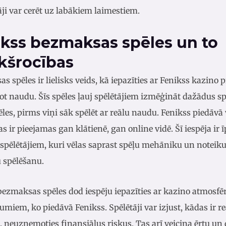
āji var cerēt uz labākiem laimestiem.
kss bezmaksas spēles un to
kšrocības
s spēles ir lielisks veids, kā iepazīties ar Fenikss kazino
ot naudu. Šīs spēles ļauj spēlētājiem izmēģināt dažādus 
ēles, pirms viņi sāk spēlēt ar reālu naudu. Fenikss piedāv
as ir pieejamas gan klātienē, gan online vidē. Šī iespēja ir ī
spēlētājiem, kuri vēlas saprast spēļu mehāniku un noteik
 spēlēšanu.
bezmaksas spēles dod iespēju iepazīties ar kazino atmosfē
miem, ko piedāvā Fenikss. Spēlētāji var izjust, kādas ir re
, neuzņemoties finansiālus riskus. Tas arī veicina ērtu un 