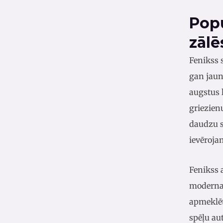
Popu
zālē
Fenikss 
gan jaun
augstus 
griezien
daudzu sp
ievēroja
Fenikss 
modernas
apmeklēt
spēļu au