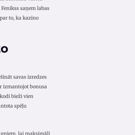
r Fenikss saņem labas
par to, ka kazino
to
lināt savas izredzes
ir izmantojot bonusa
kodi bieži vien
antota spēļu
jumiem, lai maksimāli