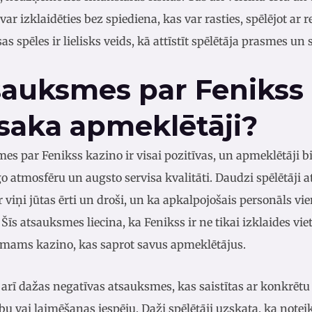
 var izklaidēties bez spiediena, kas var rasties, spēlējot ar 
 spēles ir lielisks veids, kā attīstīt spēlētāja prasmes un s
auksmes par Fenikss 
saka apmeklētāji?
es par Fenikss kazino ir visai pozitīvas, un apmeklētāji bi
o atmosfēru un augsto servisa kvalitāti. Daudzi spēlētāji a
r viņi jūtas ērti un droši, un ka apkalpojošais personāls vi
 Šīs atsauksmes liecina, ka Fenikss ir ne tikai izklaides vie
mams kazino, kas saprot savus apmeklētājus.
 arī dažas negatīvas atsauksmes, kas saistītas ar konkrēt
bu vai laimēšanas iespēju. Daži spēlētāji uzskata, ka notei