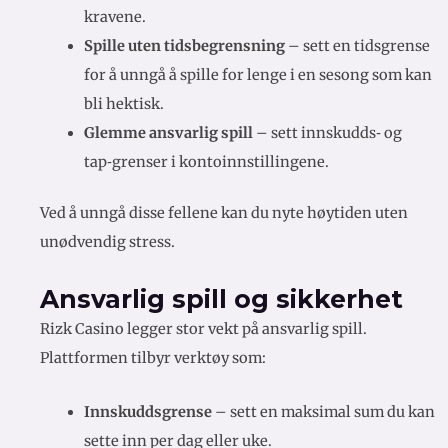
kravene.
Spille uten tidsbegrensning
– sett en tidsgrense
for å unngå å spille for lenge i en sesong som kan
bli hektisk.
Glemme ansvarlig spill
– sett innskudds‑ og
tap‑grenser i kontoinnstillingene.
Ved å unngå disse fellene kan du nyte høytiden uten
unødvendig stress.
Ansvarlig spill og sikkerhet
Rizk Casino legger stor vekt på ansvarlig spill.
Plattformen tilbyr verktøy som:
Innskuddsgrense
– sett en maksimal sum du kan
sette inn per dag eller uke.