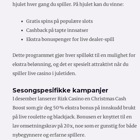
hjulet hver gang du spiller. På hjulet kan du vinne:
Gratis spins på populære slots
Cashback på tapte innsatser
Ekstra bonuspenger for live dealer‑spill
Dette programmet gjør hver spilløkt til en mulighet for
ekstra belønning, og det er spesielt attraktivt når du
spiller live casino i juletiden.
Sesongspesifikke kampanjer
I desember lanserer Rizk Casino en Christmas Cash
Boost som gir deg 50 % ekstra bonus på innskudd brukt
på live roulette og blackjack. Bonusen er knyttet til en
lav omsetningskrav på 20 x, noe som er gunstig for både
nybegynnere og erfarne spillere.