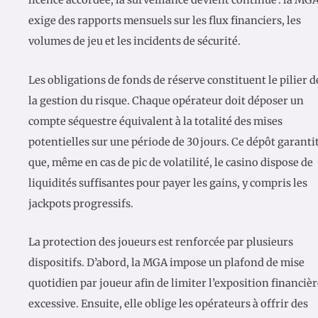
licence accordée, la surveillance devient continue : la MG
exige des rapports mensuels sur les flux financiers, les
volumes de jeu et les incidents de sécurité.
Les obligations de fonds de réserve constituent le pilier d
la gestion du risque. Chaque opérateur doit déposer un
compte séquestre équivalent à la totalité des mises
potentielles sur une période de 30 jours. Ce dépôt garanti
que, même en cas de pic de volatilité, le casino dispose de
liquidités suffisantes pour payer les gains, y compris les
jackpots progressifs.
La protection des joueurs est renforcée par plusieurs
dispositifs. D’abord, la MGA impose un plafond de mise
quotidien par joueur afin de limiter l’exposition financiè
excessive. Ensuite, elle oblige les opérateurs à offrir des