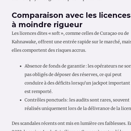
Comparaison avec les licences
à moindre rigueur
Les licences dites « soft », comme celles de Curaçao ou de
Kahnawake, offrent une entrée rapide sur le marché, mai
elles comportent des risques accrus.
Absence de fonds de garantie : les opérateurs ne so
pas obligés de déposer des réserves, ce qui peut
conduire à des déficits lorsqu’un jackpot important
est remporté.
Contrôles ponctuels : les audits sont rares, souvent
réalisés uniquement lors de la délivrance de la licen
Des scandales récents ont mis en lumière ces faiblesses. E