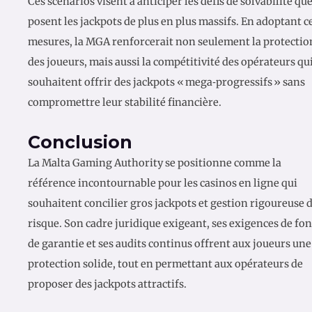
Ces scénarios visent à anticiper les défis de solvabilité qu
posent les jackpots de plus en plus massifs. En adoptant c
mesures, la MGA renforcerait non seulement la protectio
des joueurs, mais aussi la compétitivité des opérateurs qu
souhaitent offrir des jackpots « mega‑progressifs » sans
compromettre leur stabilité financière.
Conclusion
La Malta Gaming Authority se positionne comme la
référence incontournable pour les casinos en ligne qui
souhaitent concilier gros jackpots et gestion rigoureuse 
risque. Son cadre juridique exigeant, ses exigences de fo
de garantie et ses audits continus offrent aux joueurs une
protection solide, tout en permettant aux opérateurs de
proposer des jackpots attractifs.