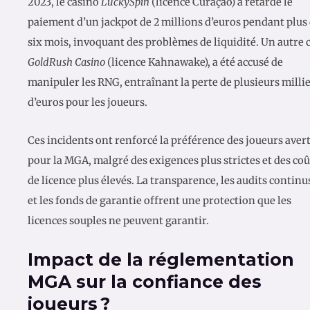
2023, le casino
LuckySpin
(licence Curaçao) a retardé le
paiement d’un jackpot de 2 millions d’euros pendant plus
six mois, invoquant des problèmes de liquidité. Un autre c
GoldRush Casino
(licence Kahnawake), a été accusé de
manipuler les RNG, entraînant la perte de plusieurs milli
d’euros pour les joueurs.
Ces incidents ont renforcé la préférence des joueurs avert
pour la MGA, malgré des exigences plus strictes et des coû
de licence plus élevés. La transparence, les audits continu
et les fonds de garantie offrent une protection que les
licences souples ne peuvent garantir.
Impact de la réglementation
MGA sur la confiance des
joueurs ?