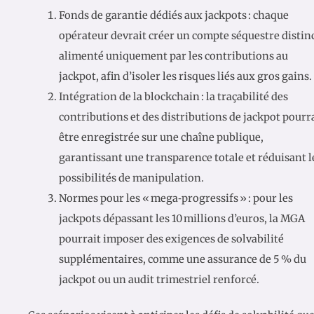
Fonds de garantie dédiés aux jackpots : chaque
opérateur devrait créer un compte séquestre distinc
alimenté uniquement par les contributions au
jackpot, afin d’isoler les risques liés aux gros gains.
Intégration de la blockchain : la traçabilité des
contributions et des distributions de jackpot pourr
être enregistrée sur une chaîne publique,
garantissant une transparence totale et réduisant l
possibilités de manipulation.
Normes pour les « mega‑progressifs » : pour les
jackpots dépassant les 10 millions d’euros, la MGA
pourrait imposer des exigences de solvabilité
supplémentaires, comme une assurance de 5 % du
jackpot ou un audit trimestriel renforcé.