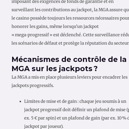
imposant des exigences de fonds de garantie et en
surveillant les contributions au jackpot, la MGA assure qu
le casino possède toujours les ressources nécessaires pou
honorer les gains, même lorsqu’un jackpot
« mega‑progressif » est déclenché. Cette surveillance réd
les scénarios de défaut et protège la réputation du secteur
Mécanismes de contrôle de la
MGA sur les jackpots ?
La MGA a mis en place plusieurs leviers pour encadrer les
jackpots progressifs.
Limites de mise et de gain : chaque jeu soumis à un
jackpot progressif doit définir un plafond de mise (
ex. 5 € par spin) et un plafond de gain (par ex. 10 % 
jackpot par joueur).