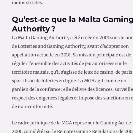
moins strictes.
Qu’est‑ce que la Malta Gamin
Authority ?
La Malta Gaming Authority a été créée en 2001 sous le no
de Lotteries and Gaming Authority, avant d’adopter son
appellation actuelle en 2018. Sa mission principale est de
réguler l’ensemble des activités de jeu autorisées sur le
territoire maltais, qu’il s’agisse de jeux de casino, de paris
sportifs ou de loteries en ligne. La MGA agit comme un
gardien de la confiance : elle délivre des licences, surveille
respect des exigences légales et impose des sanctions en 
de non‑conformité.
Le cadre juridique de la MGA repose sur le Gaming Act de
2001, complété par le Remote Gaming Regulations de 200