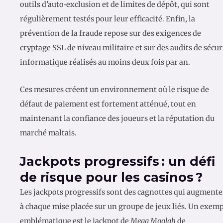
outils d’auto‑exclusion et de limites de dépôt, qui sont
régulièrement testés pour leur efficacité. Enfin, la
prévention de la fraude repose sur des exigences de
cryptage SSL de niveau militaire et sur des audits de sécur
informatique réalisés au moins deux fois par an.
Ces mesures créent un environnement où le risque de
défaut de paiement est fortement atténué, tout en
maintenant la confiance des joueurs et la réputation du
marché maltais.
Jackpots progressifs : un défi
de risque pour les casinos ?
Les jackpots progressifs sont des cagnottes qui augment
à chaque mise placée sur un groupe de jeux liés. Un exem
emblématique est le jackpot de
Mega Moolah
de