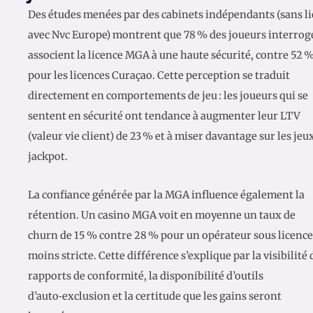
Des études menées par des cabinets indépendants (sans l
avec Nvc Europe) montrent que 78 % des joueurs interrog
associent la licence MGA à une haute sécurité, contre 52 
pour les licences Curaçao. Cette perception se traduit
directement en comportements de jeu : les joueurs qui se
sentent en sécurité ont tendance à augmenter leur LTV
(valeur vie client) de 23 % et à miser davantage sur les jeu
jackpot.
La confiance générée par la MGA influence également la
rétention. Un casino MGA voit en moyenne un taux de
churn de 15 % contre 28 % pour un opérateur sous licence
moins stricte. Cette différence s’explique par la visibilité 
rapports de conformité, la disponibilité d’outils
d’auto‑exclusion et la certitude que les gains seront