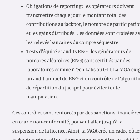
Obligations de reporting : les opérateurs doivent
transmettre chaque jour le montant total des
contributions au jackpot, le nombre de participati
et les gains distribués. Ces données sont croisées a
les relevés bancaires du compte séquestre.
Tests d’équité et audits RNG : les générateurs de
nombres aléatoires (RNG) sont certifiés par des
laboratoires comme iTech Labs ou GLI. La MGA exi
un audit annuel du RNG et un contrôle de l’algorit
de répartition du jackpot pour éviter toute
manipulation.
Ces contrôles sont renforcés par des sanctions financière
en cas de non‑conformité, pouvant aller jusqu’à la
suspension de la licence. Ainsi, la MGA crée un cadre où le
jackpots restent attractifs sans compromettre la stabilité