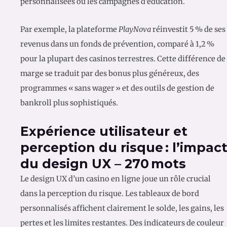
personnalisées ou les campagnes d’éducation.
Par exemple, la plateforme
PlayNova
réinvestit 5 % de ses
revenus dans un fonds de prévention, comparé à 1,2 %
pour la plupart des casinos terrestres. Cette différence de
marge se traduit par des bonus plus généreux, des
programmes « sans wager » et des outils de gestion de
bankroll plus sophistiqués.
Expérience utilisateur et
perception du risque : l’impac
du design UX – 270 mots
Le design UX d’un casino en ligne joue un rôle crucial
dans la perception du risque. Les tableaux de bord
personnalisés affichent clairement le solde, les gains, les
pertes et les limites restantes. Des indicateurs de couleur