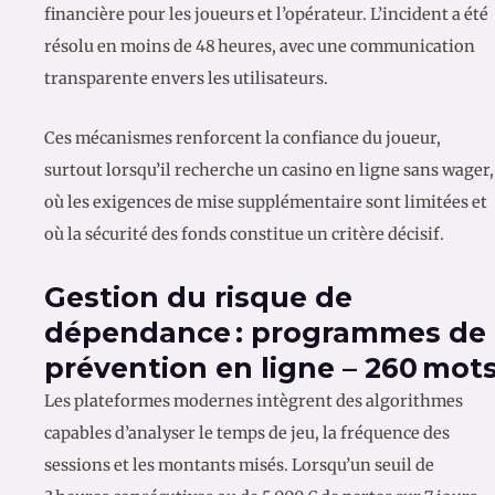
financière pour les joueurs et l’opérateur. L’incident a été
résolu en moins de 48 heures, avec une communication
transparente envers les utilisateurs.
Ces mécanismes renforcent la confiance du joueur,
surtout lorsqu’il recherche un casino en ligne sans wager,
où les exigences de mise supplémentaire sont limitées et
où la sécurité des fonds constitue un critère décisif.
Gestion du risque de
dépendance : programmes de
prévention en ligne – 260 mot
Les plateformes modernes intègrent des algorithmes
capables d’analyser le temps de jeu, la fréquence des
sessions et les montants misés. Lorsqu’un seuil de