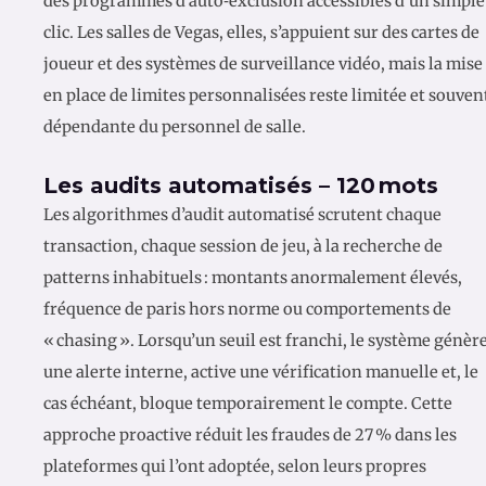
des programmes d’auto‑exclusion accessibles d’un simple
clic. Les salles de Vegas, elles, s’appuient sur des cartes de
joueur et des systèmes de surveillance vidéo, mais la mise
en place de limites personnalisées reste limitée et souven
dépendante du personnel de salle.
Les audits automatisés – 120 mots
Les algorithmes d’audit automatisé scrutent chaque
transaction, chaque session de jeu, à la recherche de
patterns inhabituels : montants anormalement élevés,
fréquence de paris hors norme ou comportements de
« chasing ». Lorsqu’un seuil est franchi, le système génèr
une alerte interne, active une vérification manuelle et, le
cas échéant, bloque temporairement le compte. Cette
approche proactive réduit les fraudes de 27 % dans les
plateformes qui l’ont adoptée, selon leurs propres