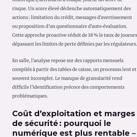
risque. Un score élevé déclenche automatiquement des
actions : limitation du crédit, messages d’avertissement
ou proposition d’un questionnaire d’auto‑évaluation.
Cette approche proactive réduit de 18 % le taux de joueur
dépassant les limites de perte définies par les régulateurs
En salle, l’analyse repose sur des rapports mensuels
compilés à partir des tables de caisse, un processus lent et
souvent incomplet. Le manque de granularité rend
difficile l’identification précoce des comportements
problématiques.
Coût d’exploitation et marges
de sécurité : pourquoi le
numérique est plus rentable –