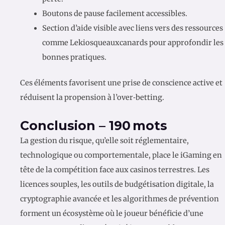
Boutons de pause facilement accessibles.
Section d’aide visible avec liens vers des ressources
comme Lekiosqueauxcanards pour approfondir les
bonnes pratiques.
Ces éléments favorisent une prise de conscience active et
réduisent la propension à l’over‑betting.
Conclusion – 190 mots
La gestion du risque, qu’elle soit réglementaire,
technologique ou comportementale, place le iGaming en
tête de la compétition face aux casinos terrestres. Les
licences souples, les outils de budgétisation digitale, la
cryptographie avancée et les algorithmes de prévention
forment un écosystème où le joueur bénéficie d’une