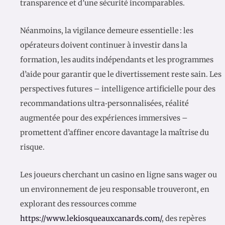
transparence et d’une sécurité incomparables.
Néanmoins, la vigilance demeure essentielle : les
opérateurs doivent continuer à investir dans la
formation, les audits indépendants et les programmes
d’aide pour garantir que le divertissement reste sain. Les
perspectives futures – intelligence artificielle pour des
recommandations ultra‑personnalisées, réalité
augmentée pour des expériences immersives –
promettent d’affiner encore davantage la maîtrise du
risque.
Les joueurs cherchant un casino en ligne sans wager ou
un environnement de jeu responsable trouveront, en
explorant des ressources comme
https://www.lekiosqueauxcanards.com/
, des repères