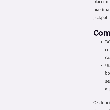
placer un
maximale 
jackpot.
Comm
Dé
co
ca
Ut
bo
se
aj
Ces fonct