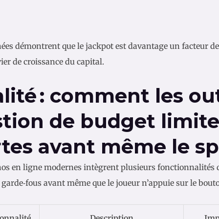
ées démontrent que le jackpot est davantage un facteur de
ier de croissance du capital.
lité : comment les out
tion de budget limite
tes avant même le sp
nos en ligne modernes intègrent plusieurs fonctionnalités 
s garde‑fous avant même que le joueur n’appuie sur le bouto
onnalité
Description
Imp