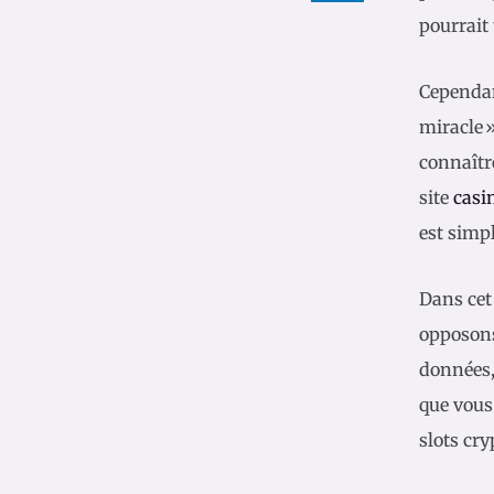
pourrait
Cependant
miracle »
connaîtr
site
casi
est simpl
Dans cet
opposons
données,
que vous
slots cry