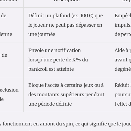
 de
Définit un plafond (ex. 100 €) que
Empêch
le joueur ne peut pas dépasser en
impulsi
ienne
une journée
de pert
Envoie une notification
Aide à 
s de
lorsqu’une perte de X % du
avant q
bankroll est atteinte
dégénè
Bloque l’accès à certains jeux ou à
Réduit 
xclusion
des montants supérieurs pendant
poursui
le
une période définie
l’effet 
ls fonctionnent en amont du spin, ce qui signifie que le j