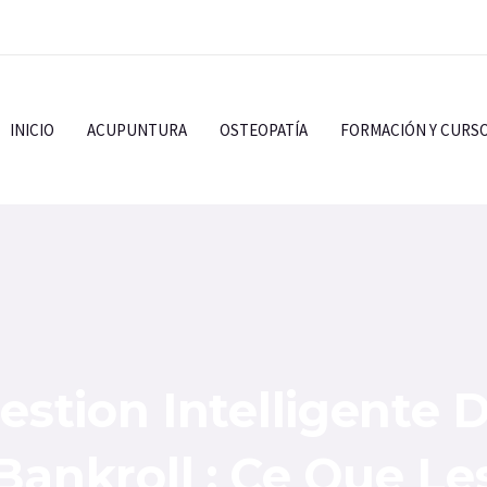
INICIO
ACUPUNTURA
OSTEOPATÍA
FORMACIÓN Y CURS
estion Intelligente 
Bankroll : Ce Que Le