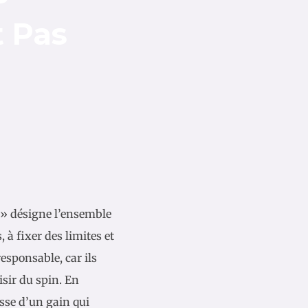
t Pas
s » désigne l’ensemble
 à fixer des limites et
esponsable, car ils
isir du spin. En
esse d’un gain qui