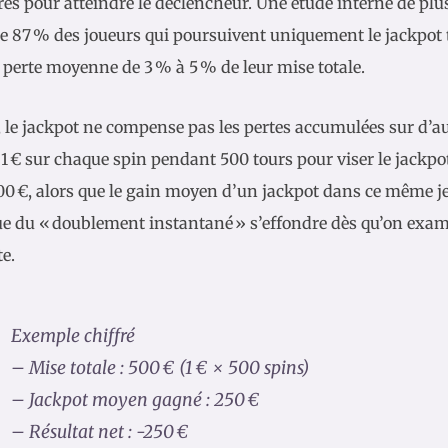
res pour atteindre le déclencheur. Une étude interne de plu
ue 87 % des joueurs qui poursuivent uniquement le jackpot 
 perte moyenne de 3 % à 5 % de leur mise totale.
, le jackpot ne compense pas les pertes accumulées sur d’au
 1 € sur chaque spin pendant 500 tours pour viser le jackpo
00 €, alors que le gain moyen d’un jackpot dans ce même je
ue du « doublement instantané » s’effondre dès qu’on exam
e.
Exemple chiffré
– Mise totale : 500 € (1 € × 500 spins)
– Jackpot moyen gagné : 250 €
– Résultat net : -250 €