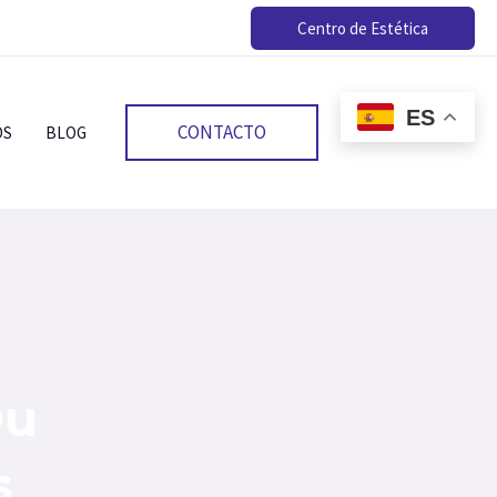
Centro de Estética
ES
CONTACTO
OS
BLOG
Du
s