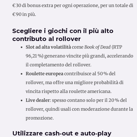
€ 30 di bonus extra per ogni operazione, per un totale di
€ 90 in più.
Scegliere i giochi con il più alto
contributo al rollover
Slot ad alta volatilità
come
Book of Dead
(RTP
96,21 %) generano vincite più grandi, accelerando
il completamento del rollover.
Roulette europea
contribuisce al 50 % del
rollover, ma offre una migliore probabilità di
vincita rispetto alla roulette americana.
Live dealer
: spesso contano solo per il 20 % del
rollover, quindi usali con moderazione durante la
promozione.
Utilizzare cash‑out e auto‑play