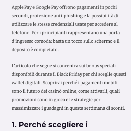
Apple Pay e Google Pay offrono pagamenti in pochi
secondi, protezione anti‑phishing e la possibilità di
utilizzare le stesse credenziali usate per accedere al
telefono. Per i principianti rappresentano una porta
d’ingresso comoda: basta un tocco sullo schermo e il
deposito è completato.
L’articolo che segue si concentra sui bonus speciali
disponibili durante il Black Friday per chi sceglie questi
wallet digitali. Scoprirai perché i pagamenti mobili
sono il futuro dei casinò online, come attivarli, quali
promozioni sono in gioco e le strategie per
massimizzare i guadagni in questa settimana di sconti.
1. Perché scegliere i