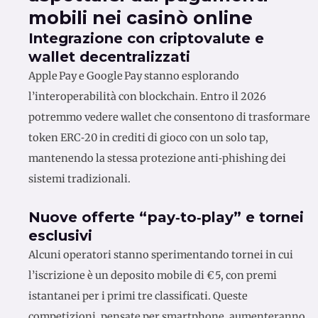
mobili nei casinò online
Integrazione con criptovalute e
wallet decentralizzati
Apple Pay e Google Pay stanno esplorando
l’interoperabilità con blockchain. Entro il 2026
potremmo vedere wallet che consentono di trasformare
token ERC‑20 in crediti di gioco con un solo tap,
mantenendo la stessa protezione anti‑phishing dei
sistemi tradizionali.
Nuove offerte “pay‑to‑play” e tornei
esclusivi
Alcuni operatori stanno sperimentando tornei in cui
l’iscrizione è un deposito mobile di € 5, con premi
istantanei per i primi tre classificati. Queste
competizioni, pensate per smartphone, aumenteranno