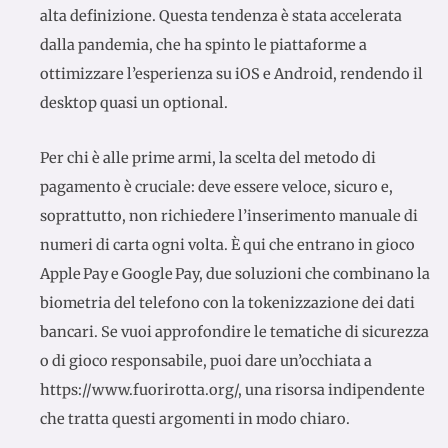
alta definizione. Questa tendenza è stata accelerata
dalla pandemia, che ha spinto le piattaforme a
ottimizzare l’esperienza su iOS e Android, rendendo il
desktop quasi un optional.
Per chi è alle prime armi, la scelta del metodo di
pagamento è cruciale: deve essere veloce, sicuro e,
soprattutto, non richiedere l’inserimento manuale di
numeri di carta ogni volta. È qui che entrano in gioco
Apple Pay e Google Pay, due soluzioni che combinano la
biometria del telefono con la tokenizzazione dei dati
bancari. Se vuoi approfondire le tematiche di sicurezza
o di gioco responsabile, puoi dare un’occhiata a
https://www.fuorirotta.org/, una risorsa indipendente
che tratta questi argomenti in modo chiaro.