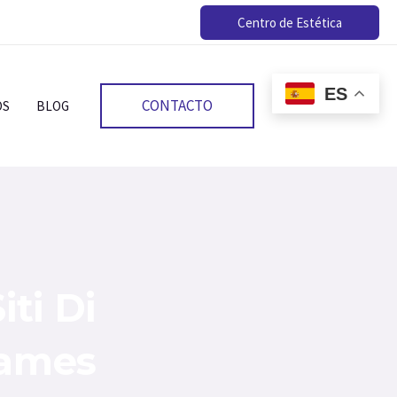
Centro de Estética
ES
CONTACTO
OS
BLOG
iti Di
Games