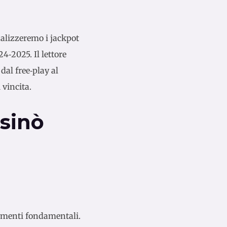
nalizzeremo i jackpot
4‑2025. Il lettore
dal free‑play al
 vincita.
asinò
lementi fondamentali.