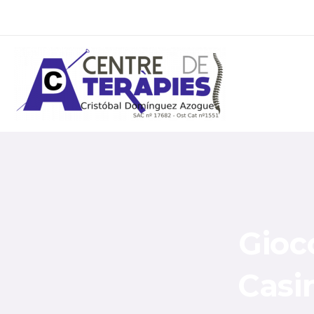
Ir
al
contenido
Gioco
Casi