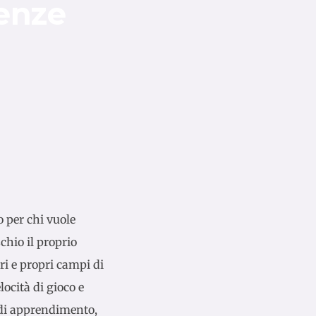
enze
o per chi vuole
chio il proprio
i e propri campi di
ocità di gioco e
 di apprendimento,