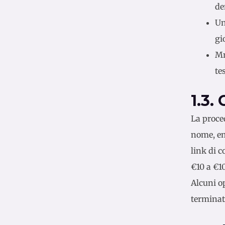
de
Un
gi
Mr
te
1.3.
La proced
nome, ema
link di 
€10 a €10
Alcuni o
terminat