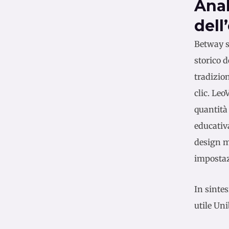
Anal
dell
Betway s
storico d
tradizion
clic. Leo
quantità 
educativ
design m
impostaz
In sintes
utile Uni