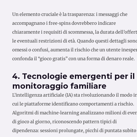
Un elemento cruciale è la trasparenza: i messaggi che
accompagnano i free‑spins dovrebbero indicare
chiaramente i requisiti di scommessa, la durata dell’offert
le eventuali restrizioni di età. Quando questi dettagli son
omessi o confusi, aumenta il rischio che un utente inespe
confonda il “gioco gratis” con una forma di denaro reale.
4. Tecnologie emergenti per il
monitoraggio familiare
L’intelligenza artificiale (IA) sta rivoluzionando il modo i
cui le piattaforme identificano comportamenti a rischio.
Algoritmi di machine‑learning analizzano milioni di even
di gioco al giorno, riconoscendo pattern tipici di
dipendenza: sessioni prolungate, picchi di puntata subito