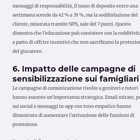
messaggi di responsabilità, il tasso di deposito entro una
settimana scende da 42 % a 35 %, ma la soddisfazione del
cliente, misurata tramite NPS, sale del 7 punti. Questo
dimostra che l’educazione può coesistere con la redditivit
a patto di offrire incentivi che non sacrificano la protezi
del giocatore.
6. Impatto delle campagne di
sensibilizzazione sui famigliari
Le campagne di comunicazione rivolte a genitori e tutori
hanno assunto un’importanza strategica. Email mirate, p
sui social e messaggi in‑app con tono empatico hanno
dimostrato di aumentare l’attivazione delle funzioni di
protezione.