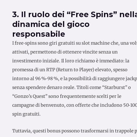
3. Il ruolo dei “Free Spins” nell
dinamica del gioco
responsabile
I free‑spins sono giri gratuiti su slot machine che, una vol
attivati, permettono di ottenere vincite senza un
investimento iniziale. Il loro richiamo è immediato: la
promessa di un RTP (Return to Player) elevato, spesso
intorno al 96 %‑98 %, e la possibilità di raggiungere jack
senza spendere denaro reale. Titoli come “Starburst” o
“Gonzo’s Quest” sono frequentemente scelti per le
campagne di benvenuto, con offerte che includono 50‑10
spin gratuiti.
Tuttavia, questi bonus possono trasformarsi in trappole 