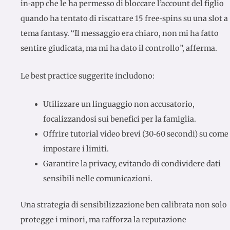
in‑app che le ha permesso di bloccare l’account del figlio
quando ha tentato di riscattare 15 free‑spins su una slot a
tema fantasy. “Il messaggio era chiaro, non mi ha fatto
sentire giudicata, ma mi ha dato il controllo”, afferma.
Le best practice suggerite includono:
Utilizzare un linguaggio non accusatorio,
focalizzandosi sui benefici per la famiglia.
Offrire tutorial video brevi (30‑60 secondi) su come
impostare i limiti.
Garantire la privacy, evitando di condividere dati
sensibili nelle comunicazioni.
Una strategia di sensibilizzazione ben calibrata non solo
protegge i minori, ma rafforza la reputazione