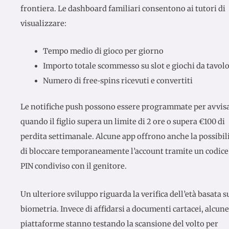
frontiera. Le dashboard familiari consentono ai tutori di
visualizzare:
Tempo medio di gioco per giorno
Importo totale scommesso su slot e giochi da tavol
Numero di free‑spins ricevuti e convertiti
Le notifiche push possono essere programmate per avvis
quando il figlio supera un limite di 2 ore o supera €100 di
perdita settimanale. Alcune app offrono anche la possibil
di bloccare temporaneamente l’account tramite un codice
PIN condiviso con il genitore.
Un ulteriore sviluppo riguarda la verifica dell’età basata s
biometria. Invece di affidarsi a documenti cartacei, alcune
piattaforme stanno testando la scansione del volto per