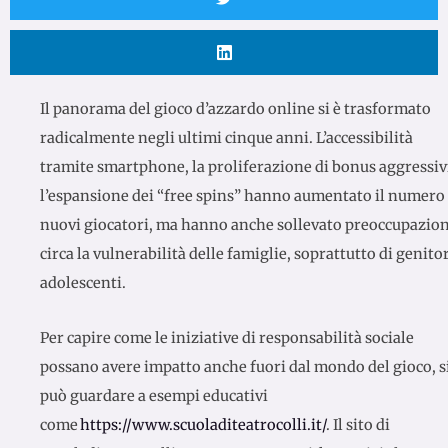
Il panorama del gioco d’azzardo online si è trasformato
radicalmente negli ultimi cinque anni. L’accessibilità
tramite smartphone, la proliferazione di bonus aggressiv
l’espansione dei “free spins” hanno aumentato il numero 
nuovi giocatori, ma hanno anche sollevato preoccupazion
circa la vulnerabilità delle famiglie, soprattutto di genitor
adolescenti.
Per capire come le iniziative di responsabilità sociale
possano avere impatto anche fuori dal mondo del gioco, s
può guardare a esempi educativi
come
https://www.scuoladiteatrocolli.it/
. Il sito di