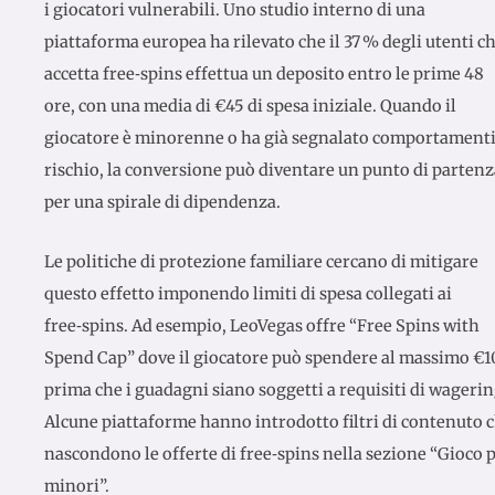
i giocatori vulnerabili. Uno studio interno di una
piattaforma europea ha rilevato che il 37 % degli utenti c
accetta free‑spins effettua un deposito entro le prime 48
ore, con una media di €45 di spesa iniziale. Quando il
giocatore è minorenne o ha già segnalato comportamenti
rischio, la conversione può diventare un punto di partenz
per una spirale di dipendenza.
Le politiche di protezione familiare cercano di mitigare
questo effetto imponendo limiti di spesa collegati ai
free‑spins. Ad esempio, LeoVegas offre “Free Spins with
Spend Cap” dove il giocatore può spendere al massimo €1
prima che i guadagni siano soggetti a requisiti di wagerin
Alcune piattaforme hanno introdotto filtri di contenuto 
nascondono le offerte di free‑spins nella sezione “Gioco 
minori”.