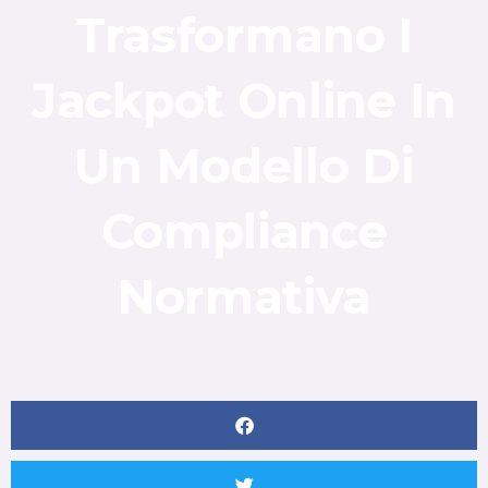
Trasformano I
Jackpot Online In
Un Modello Di
Compliance
Normativa