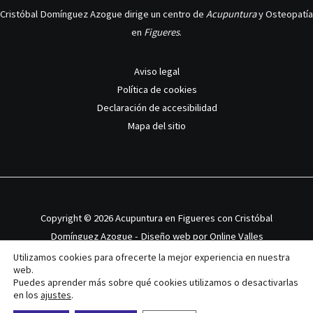
Cristóbal Domínguez Azogue dirige un centro de
Acupuntura
y Osteopatía
en
Figueres
.
Aviso legal
Política de cookies
Declaración de accesibilidad
Mapa del sitio
Copyright © 2026 Acupuntura en Figueres con Cristóbal
Domínguez Azogue - Diseño web por
Online Valles
Utilizamos cookies para ofrecerte la mejor experiencia en nuestra
web.
Puedes aprender más sobre qué cookies utilizamos o desactivarlas
en los
ajustes
.