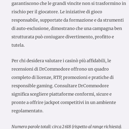
garantiscono che le grandi vincite non si trasformino in
rischio per il giocatore. Le iniziative di gioco
responsabile, supportate da formazione e da strumenti
di auto‑esclusione, dimostrano che una campagna ben
strutturata può coniugare divertimento, profitto e
tutela.
Per chi desidera valutare i casinò più affidabili, le
recensioni di DrCommodore offrono un quadro
completo di licenze, RTP, promozioni e pratiche di
responsible gaming. Consultare DrCommodore
significa scegliere piattaforme conformi, sicure e
pronte a offrire jackpot competitivi in un ambiente
regolamentato.
Numero parole totali: circa 2 618 (rispetto al range richiesto).