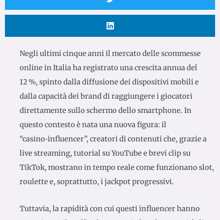
Negli ultimi cinque anni il mercato delle scommesse
online in Italia ha registrato una crescita annua del
12 %, spinto dalla diffusione dei dispositivi mobili e
dalla capacità dei brand di raggiungere i giocatori
direttamente sullo schermo dello smartphone. In
questo contesto è nata una nuova figura: il
“casino‑influencer”, creatori di contenuti che, grazie a
live streaming, tutorial su YouTube e brevi clip su
TikTok, mostrano in tempo reale come funzionano slot,
roulette e, soprattutto, i jackpot progressivi.
Tuttavia, la rapidità con cui questi influencer hanno