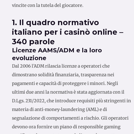
vincite con la tutela del giocatore.
1. Il quadro normativo
italiano per i casinò online –
340 parole
Licenze AAMS/ADM e la loro
evoluzione
Dal 2006 l’ADM rilascia licenze a operatori che
dimostrano solidità finanziaria, trasparenza nei
pagamenti e capacità di proteggere i minori. Negli
ultimi due anni la normativa è stata aggiornata con il
D.Lgs. 231/2022, che introduce requisiti più stringenti in
materia di anti‑money‑laundering (AML) e di
segnalazione di comportamenti a rischio. Gli operatori
devono ora fornire un piano di responsible gaming