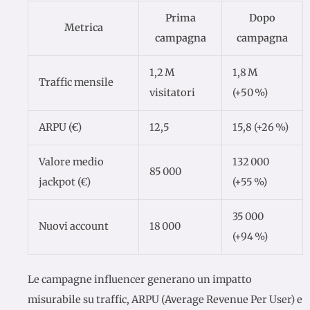
Prima
Dopo
Metrica
campagna
campagna
1,2 M
1,8 M
Traffic mensile
visitatori
(+50 %)
ARPU (€)
12,5
15,8 (+26 %)
Valore medio
132 000
85 000
jackpot (€)
(+55 %)
35 000
Nuovi account
18 000
(+94 %)
Le campagne influencer generano un impatto
misurabile su traffic, ARPU (Average Revenue Per User) e