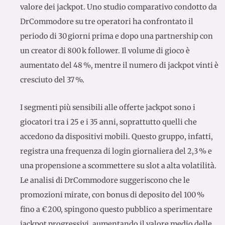
valore dei jackpot. Uno studio comparativo condotto da
DrCommodore su tre operatori ha confrontato il
periodo di 30 giorni prima e dopo una partnership con
un creator di 800 k follower. Il volume di gioco è
aumentato del 48 %, mentre il numero di jackpot vinti è
cresciuto del 37 %.
I segmenti più sensibili alle offerte jackpot sono i
giocatori tra i 25 e i 35 anni, soprattutto quelli che
accedono da dispositivi mobili. Questo gruppo, infatti,
registra una frequenza di login giornaliera del 2,3 % e
una propensione a scommettere su slot a alta volatilità.
Le analisi di DrCommodore suggeriscono che le
promozioni mirate, con bonus di deposito del 100 %
fino a € 200, spingono questo pubblico a sperimentare
jackpot progressivi, aumentando il valore medio delle