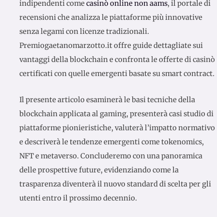
indipendenti come
casinò online non aams
, il portale di
recensioni che analizza le piattaforme più innovative
senza legami con licenze tradizionali.
Premiogaetanomarzotto.it offre guide dettagliate sui
vantaggi della blockchain e confronta le offerte di casinò
certificati con quelle emergenti basate su smart contract.
Il presente articolo esaminerà le basi tecniche della
blockchain applicata al gaming, presenterà casi studio di
piattaforme pionieristiche, valuterà l’impatto normativo
e descriverà le tendenze emergenti come tokenomics,
NFT e metaverso. Concluderemo con una panoramica
delle prospettive future, evidenziando come la
trasparenza diventerà il nuovo standard di scelta per gli
utenti entro il prossimo decennio.