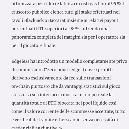
ottimizzata per ridurre latenza e costi gas fino al 95 %. Il
cruscotto pubblico elenca tutti gli stake effettuati nei
tavoli Blackjack o Baccarat insieme ai relativi payout
percentuali RTP superiori al 98 %, offrendo una
panoramica completa dei margini sia per l’operatore sia
per il giocatore finale.
Edgeless ha introdotto un modello completamente privo
di commissioni (“zero house edge”) dove i profitti
derivano esclusivamente da fee sulle transazioni
on‑chain piuttosto che da vantaggi statistici sul gioco
stesso. La sua interfaccia mostra in tempo reale la
quantità totale di ETH bloccata nel pool liquido così
come il valore corrente delle scommesse accettate; tutto
è verificabile tramite etherscan.io senza necessità di
credenziali aggiuntive.»