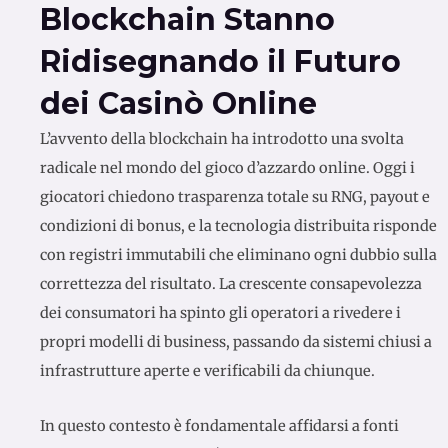
Blockchain Stanno
Ridisegnando il Futuro
dei Casinò Online
L’avvento della blockchain ha introdotto una svolta
radicale nel mondo del gioco d’azzardo online. Oggi i
giocatori chiedono trasparenza totale su RNG, payout e
condizioni di bonus, e la tecnologia distribuita risponde
con registri immutabili che eliminano ogni dubbio sulla
correttezza del risultato. La crescente consapevolezza
dei consumatori ha spinto gli operatori a rivedere i
propri modelli di business, passando da sistemi chiusi a
infrastrutture aperte e verificabili da chiunque.
In questo contesto è fondamentale affidarsi a fonti