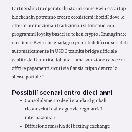
Partnership tra operator​hi storici come Bwin e startup
blockchain potranno creare ecosistemi ibbrid​I dove le
offerte promozionali tradizionali si fondono con
programmi loyalty basati su token crypto . Immaginate
un cliente Bwin che guadagna punti fedeltà convertibili
automaticamente in USDC tramite bridge ufficiale
gestito dall’autorità italiana ­– una soluzione capace di
offrire pagamenti sicuri sia fiat sia cripto dentro lo
stesso portale.”
Possibili scenari entro dieci anni
Consolidamento degli standard globali
riconosciuti dalle agenzie regolatric​I
internazionali.
Diffusione massiva dei betting exchange