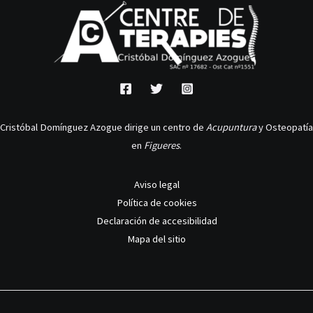
Cristóbal Domínguez Azogue dirige un centro de
Acupuntura
y Osteopatía
en
Figueres
.
Aviso legal
Política de cookies
Declaración de accesibilidad
Mapa del sitio