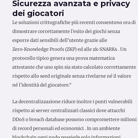
Sicurezza avanzata e privacy
dei giocatori
Le soluzioni crittografiche più recenti consentono ora di
dimostrare correttamente l’esito dei giochi senza
esporre dati sensibili dell’utente grazie alle
Zero‑Knowledge Proofs (ZKP) ed alle zk‑SNARKs . Un
protocollo tipico genera una prova matematica
attestante che uno spin sia stato calcolato correttamente
rispetto allo seed originale senza rivelarne né il valore
né l’identità del giocatore.“
La decentralizzazione riduce inoltre i punti vulnerabili
rispetto ai server centralizzati classici dove attacchi
DDoS o breach database possono compromettere milioni
di record personali ed economici . In un ambiente
blockchain ogni nodo possiede solo informazioni