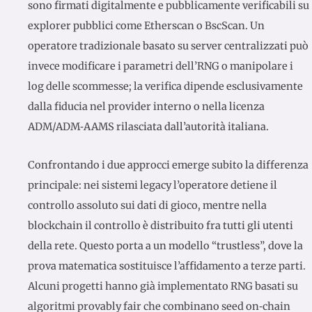
sono firmati digitalmente e pubblicamente verificabili su
explorer pubblici come Etherscan o BscScan. Un
operatore tradizionale basato su server centralizzati può
invece modificare i parametri dell’RNG o manipolare i
log delle scommesse; la verifica dipende esclusivamente
dalla fiducia nel provider interno o nella licenza
ADM/ADM‑AAMS rilasciata dall’autorità italiana.
Confrontando i due approcci emerge subito la differenza
principale: nei sistemi legacy l’operatore detiene il
controllo assoluto sui dati di gioco, mentre nella
blockchain il controllo è distribuito fra tutti gli utenti
della rete. Questo porta a un modello “trustless”, dove la
prova matematica sostituisce l’affidamento a terze parti.
Alcuni progetti hanno già implementato RNG basati su
algoritmi provably fair che combinano seed on‑chain