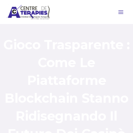
Ir
Main
al
Men
contenido
Gioco Trasparente :
Come Le
Piattaforme
Blockchain Stanno
Ridisegnando Il