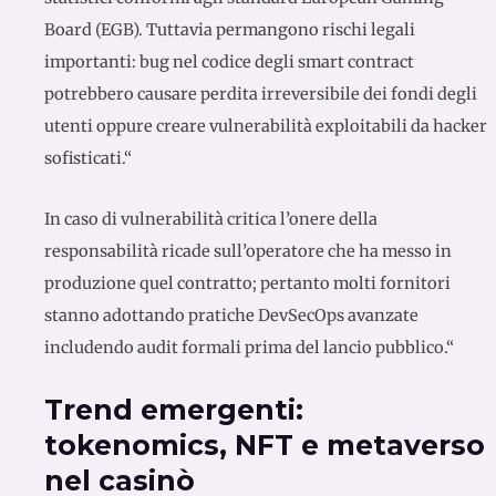
Board (EGB). Tuttavia permangono rischi legali
importanti: bug nel codice degli smart contract
potrebbero causare perdita irreversibile dei fondi degli
utenti oppure creare vulnerabilità exploitabili da hacker
sofisticati.“
In caso di vulnerabilità critica l’onere della
responsabilità ricade sull’operatore che ha messo in
produzione quel contratto; pertanto molti fornitori
stanno adottando pratiche DevSecOps avanzate
includendo audit formali prima del lancio pubblico.“
Trend emergenti:
tokenomics, NFT e metaverso
nel casinò