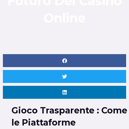
Futuro Dei Casinò
Online
Gioco Trasparente : Come
le Piattaforme