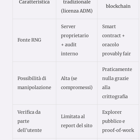
Caratteristica
tradizionale
blockchain
(licenza ADM)
Server
Smart
proprietario
contract +
Fonte RNG
+ audit
oracolo
interno
provably fair
Praticamente
Possibilità di
Alta (se
nulla grazie
manipolazione
compromessi)
alla
crittografia
Verifica da
Explorer
Limitata al
parte
pubblico e
report del sito
dell’utente
proof‑of‑work