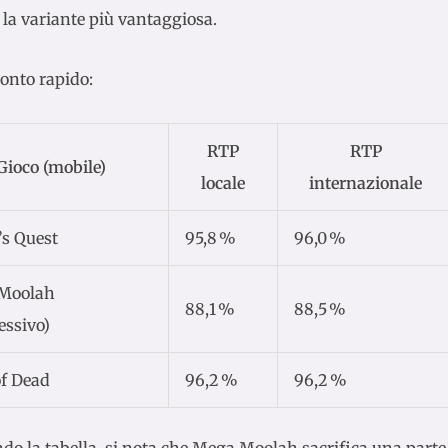
 la variante più vantaggiosa.
onto rapido:
RTP
RTP
Gioco (mobile)
locale
internazionale
s Quest
95,8 %
96,0 %
Moolah
88,1 %
88,5 %
essivo)
f Dead
96,2 %
96,2 %