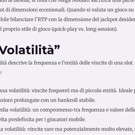
do la tabella, si nota che Mega Moolah sacrifica una parte 
ot di dimensioni eccezionali. Quando si valuta un gioco s
abile bilanciare l’RTP con la dimensione del jackpot deside
 proprio stile di gioco (quick‑play vs. long‑session).
“Volatilità”
lità descrive la frequenza e l’entità delle vincite di una slot
:
ssa volatilità: vincite frequenti ma di piccola entità. Ideale 
ssioni prolungate con un bankroll stabile.
dia volatilità: un compromesso tra frequenza e valore delle
elta predefinita per i giocatori mobile.
ta volatilità: vincite rare ma potenzialmente molto elevate, 