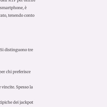
dell’RTP per offrire
u smartphone, è
rato, tenendo conto
. Si distinguono tre
per chi preferisce
 vincite. Spesso la
tipiche dei jackpot