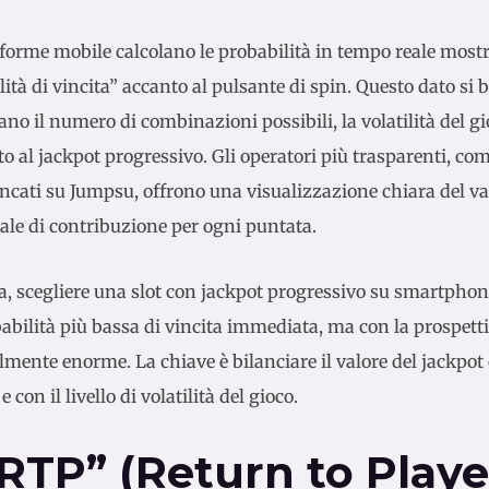
aforme mobile calcolano le probabilità in tempo reale most
ità di vincita” accanto al pulsante di spin. Questo dato si 
no il numero di combinazioni possibili, la volatilità del gi
o al jackpot progressivo. Gli operatori più trasparenti, com
encati su Jumpsu, offrono una visualizzazione chiara del va
ale di contribuzione per ogni puntata.
ca, scegliere una slot con jackpot progressivo su smartphon
abilità più bassa di vincita immediata, ma con la prospet
mente enorme. La chiave è bilanciare il valore del jackpot 
e con il livello di volatilità del gioco.
“RTP” (Return to Playe