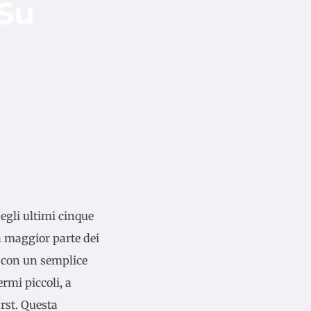
 Su
egli ultimi cinque
a maggior parte dei
lo con un semplice
ermi piccoli, a
irst. Questa