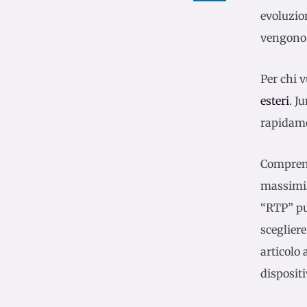
evoluzio
vengono c
Per chi v
esteri
. J
rapidame
Comprend
massimizz
“RTP” pu
scegliere
articolo
dispositi