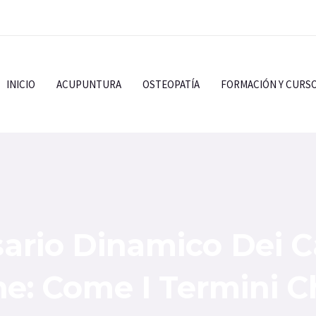
INICIO
ACUPUNTURA
OSTEOPATÍA
FORMACIÓN Y CURS
sario Dinamico Dei C
ne: Come I Termini C