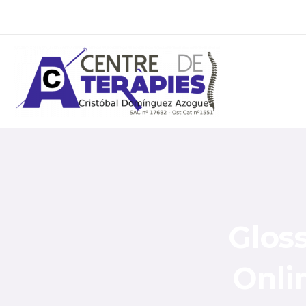
Ir
al
contenido
Glos
Onli