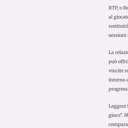
RTP, o R
al gioca
restituir
sessioni 
La relaz
può offri
vincite r
intorno 
progress
Leggere 
gioco”. 
comparazi