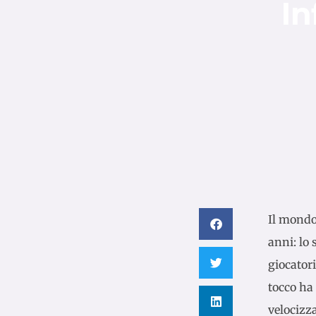
In
Il mondo
anni: lo
giocatori
tocco ha 
velocizza