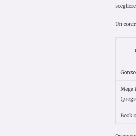
scegliere
Un confr
Gonzo’
Mega 
(progr
Book o