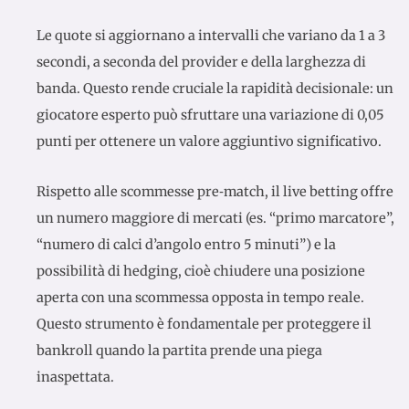
Le quote si aggiornano a intervalli che variano da 1 a 3
secondi, a seconda del provider e della larghezza di
banda. Questo rende cruciale la rapidità decisionale: un
giocatore esperto può sfruttare una variazione di 0,05
punti per ottenere un valore aggiuntivo significativo.
Rispetto alle scommesse pre‑match, il live betting offre
un numero maggiore di mercati (es. “primo marcatore”,
“numero di calci d’angolo entro 5 minuti”) e la
possibilità di hedging, cioè chiudere una posizione
aperta con una scommessa opposta in tempo reale.
Questo strumento è fondamentale per proteggere il
bankroll quando la partita prende una piega
inaspettata.