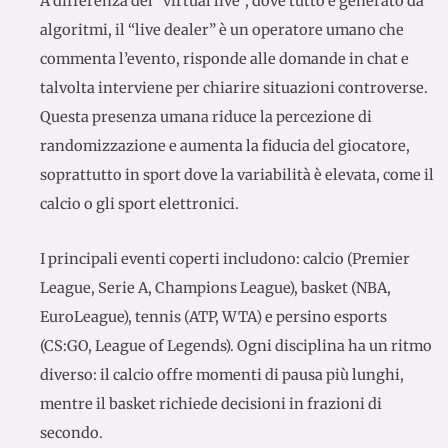
A differenza del “virtual live”, dove tutto è generato da
algoritmi, il “live dealer” è un operatore umano che
commenta l’evento, risponde alle domande in chat e
talvolta interviene per chiarire situazioni controverse.
Questa presenza umana riduce la percezione di
randomizzazione e aumenta la fiducia del giocatore,
soprattutto in sport dove la variabilità è elevata, come il
calcio o gli sport elettronici.
I principali eventi coperti includono: calcio (Premier
League, Serie A, Champions League), basket (NBA,
EuroLeague), tennis (ATP, WTA) e persino esports
(CS:GO, League of Legends). Ogni disciplina ha un ritmo
diverso: il calcio offre momenti di pausa più lunghi,
mentre il basket richiede decisioni in frazioni di
secondo.