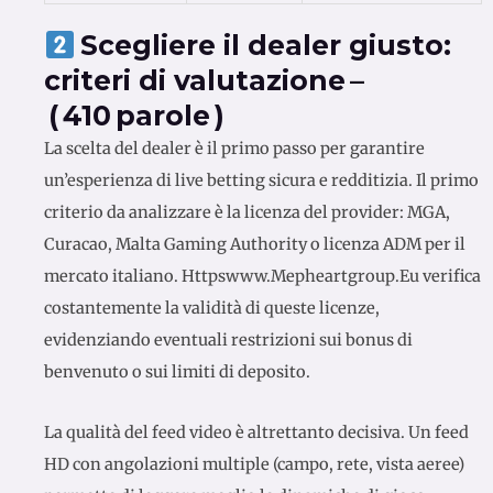
Scegliere il dealer giusto:
criteri di valutazione –
( 410 parole )
La scelta del dealer è il primo passo per garantire
un’esperienza di live betting sicura e redditizia. Il primo
criterio da analizzare è la licenza del provider: MGA,
Curacao, Malta Gaming Authority o licenza ADM per il
mercato italiano. Httpswww.Mepheartgroup.Eu verifica
costantemente la validità di queste licenze,
evidenziando eventuali restrizioni sui bonus di
benvenuto o sui limiti di deposito.
La qualità del feed video è altrettanto decisiva. Un feed
HD con angolazioni multiple (campo, rete, vista aeree)