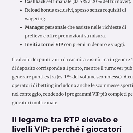
Cashback
settimanale (da 5 % a 20 % del turnover).
Reload bonus
esclusivi, spesso senza requisiti di
wagering.
Manager personale
che assiste nelle richieste di
prelievo e offre promozioni su misura.
Inviti a tornei VIP
con premi in denaro e viaggi.
Il calcolo dei punti varia da casinò a casinò, ma in genere 1
di deposito corrisponde a 1 punto, mentre il turnover può
generare punti extra (es. 1 % del volume scommesse). Alcu
operatori di betting includono anche le scommesse sport
nel conteggio, rendendo i programmi VIP più completi per
giocatori multicanale.
Il legame tra RTP elevato e
livelli VIP: perché i giocatori