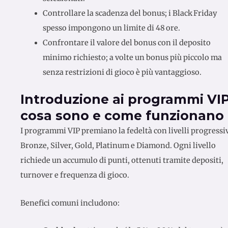
Controllare la scadenza del bonus; i Black Friday
spesso impongono un limite di 48 ore.
Confrontare il valore del bonus con il deposito
minimo richiesto; a volte un bonus più piccolo ma
senza restrizioni di gioco è più vantaggioso.
Introduzione ai programmi VIP
cosa sono e come funzionano
I programmi VIP premiano la fedeltà con livelli progressiv
Bronze, Silver, Gold, Platinum e Diamond. Ogni livello
richiede un accumulo di punti, ottenuti tramite depositi,
turnover e frequenza di gioco.
Benefici comuni includono: