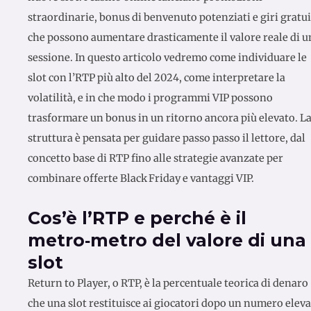
straordinarie, bonus di benvenuto potenziati e giri gratui
che possono aumentare drasticamente il valore reale di u
sessione. In questo articolo vedremo come individuare le
slot con l’RTP più alto del 2024, come interpretare la
volatilità, e in che modo i programmi VIP possono
trasformare un bonus in un ritorno ancora più elevato. L
struttura è pensata per guidare passo passo il lettore, dal
concetto base di RTP fino alle strategie avanzate per
combinare offerte Black Friday e vantaggi VIP.
Cos’è l’RTP e perché è il
metro‑metro del valore di una
slot
Return to Player, o RTP, è la percentuale teorica di denaro
che una slot restituisce ai giocatori dopo un numero elev