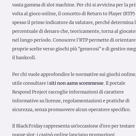
vasta gamma di slot machine. Per chi si avvicina per la pr
volta al gioco online, il concetto di Return to Player (RTP)
spesso il primo indicatore da valutare, perché determina 
percentuale di denaro che, teoricamente, torna al giocato
nel lungo periodo. Conoscere l’RTP permette di orientare
proprie scelte verso giochi più “generosi” e di gestire meg
il bankroll.
Per chi vuole approfondire le normative sui giochi online,
utile consultare i
siti non aams scommesse
. Il portale
Respond Project raccoglie informazioni di carattere
informativo su licenze, regolamentazioni e pratiche di
sicurezza, senza promuovere alcun operatore specifico.
Il Black Friday rappresenta un’occasione d’oro per testare
nuove slot: i casinò online lanciano promozioni