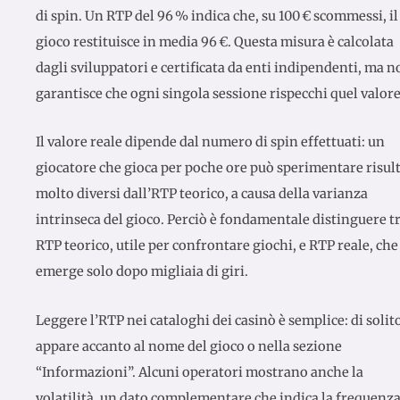
di spin. Un RTP del 96 % indica che, su 100 € scommessi, il
gioco restituisce in media 96 €. Questa misura è calcolata
dagli sviluppatori e certificata da enti indipendenti, ma 
garantisce che ogni singola sessione rispecchi quel valore
Il valore reale dipende dal numero di spin effettuati: un
giocatore che gioca per poche ore può sperimentare risult
molto diversi dall’RTP teorico, a causa della varianza
intrinseca del gioco. Perciò è fondamentale distinguere t
RTP teorico, utile per confrontare giochi, e RTP reale, che
emerge solo dopo migliaia di giri.
Leggere l’RTP nei cataloghi dei casinò è semplice: di solit
appare accanto al nome del gioco o nella sezione
“Informazioni”. Alcuni operatori mostrano anche la
volatilità, un dato complementare che indica la frequenza