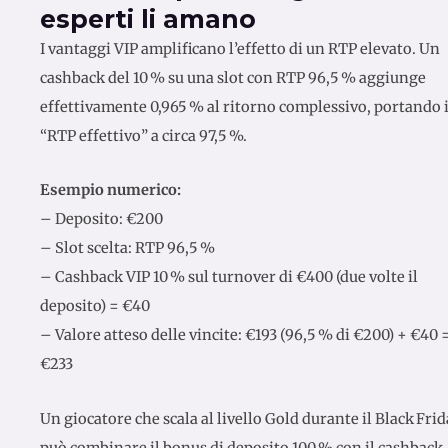
esperti li amano
I vantaggi VIP amplificano l’effetto di un RTP elevato. Un
cashback del 10 % su una slot con RTP 96,5 % aggiunge
effettivamente 0,965 % al ritorno complessivo, portando i
“RTP effettivo” a circa 97,5 %.
Esempio numerico:
– Deposito: €200
– Slot scelta: RTP 96,5 %
– Cashback VIP 10 % sul turnover di €400 (due volte il
deposito) = €40
– Valore atteso delle vincite: €193 (96,5 % di €200) + €40 
€233
Un giocatore che scala al livello Gold durante il Black Fri
può combinare il bonus di deposito 100 % con il cashback