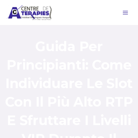
Ir
Main
al
Men
contenido
Guida Per
Principianti: Come
Individuare Le Slot
Con Il Più Alto RTP
E Sfruttare I Livelli