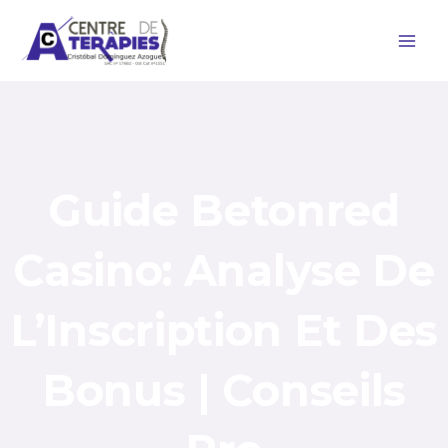
Ir
Main
al
Men
contenido
Guide Betonred
Casino: Analyse De
L’Inscription Et Des
Bonus | Conseils