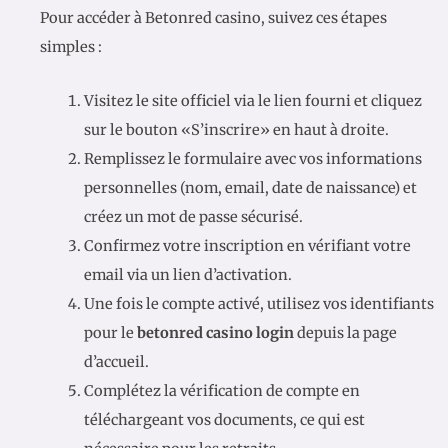
Pour accéder à Betonred casino, suivez ces étapes
simples :
Visitez le site officiel via le lien fourni et cliquez
sur le bouton «S’inscrire» en haut à droite.
Remplissez le formulaire avec vos informations
personnelles (nom, email, date de naissance) et
créez un mot de passe sécurisé.
Confirmez votre inscription en vérifiant votre
email via un lien d’activation.
Une fois le compte activé, utilisez vos identifiants
pour le
betonred casino login
depuis la page
d’accueil.
Complétez la vérification de compte en
téléchargeant vos documents, ce qui est