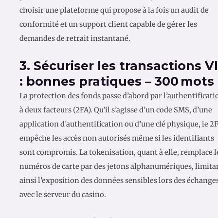
choisir une plateforme qui propose à la fois un audit de
conformité et un support client capable de gérer les
demandes de retrait instantané.
3. Sécuriser les transactions V
: bonnes pratiques – 300 mots
La protection des fonds passe d’abord par l’authentificati
à deux facteurs (2FA). Qu’il s’agisse d’un code SMS, d’une
application d’authentification ou d’une clé physique, le 2
empêche les accès non autorisés même si les identifiants
sont compromis. La tokenisation, quant à elle, remplace l
numéros de carte par des jetons alphanumériques, limita
ainsi l’exposition des données sensibles lors des échange
avec le serveur du casino.