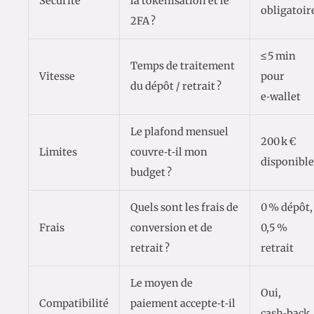
Sécurité
la tokenisation et le
obligatoir
2FA ?
≤ 5 min
Temps de traitement
Vitesse
pour
du dépôt / retrait ?
e‑wallet
Le plafond mensuel
200 k €
Limites
couvre‑t‑il mon
disponible
budget ?
Quels sont les frais de
0 % dépôt,
Frais
conversion et de
0,5 %
retrait ?
retrait
Le moyen de
Oui,
Compatibilité
paiement accepte‑t‑il
cash‑back