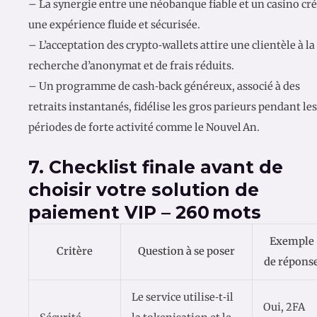
– La synergie entre une néobanque fiable et un casino cr
une expérience fluide et sécurisée.
– L’acceptation des crypto‑wallets attire une clientèle à la
recherche d’anonymat et de frais réduits.
– Un programme de cash‑back généreux, associé à des
retraits instantanés, fidélise les gros parieurs pendant les
périodes de forte activité comme le Nouvel An.
7. Checklist finale avant de
choisir votre solution de
paiement VIP – 260 mots
Exemple
Critère
Question à se poser
de répons
Le service utilise‑t‑il
Oui, 2FA