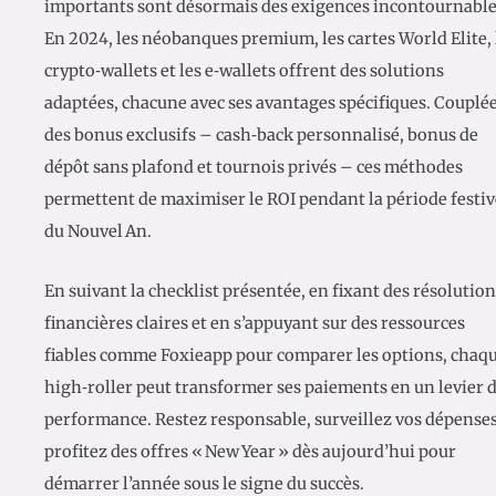
importants sont désormais des exigences incontournable
En 2024, les néobanques premium, les cartes World Elite, 
crypto‑wallets et les e‑wallets offrent des solutions
adaptées, chacune avec ses avantages spécifiques. Couplée
des bonus exclusifs – cash‑back personnalisé, bonus de
dépôt sans plafond et tournois privés – ces méthodes
permettent de maximiser le ROI pendant la période festiv
du Nouvel An.
En suivant la checklist présentée, en fixant des résolutio
financières claires et en s’appuyant sur des ressources
fiables comme Foxieapp pour comparer les options, chaq
high‑roller peut transformer ses paiements en un levier 
performance. Restez responsable, surveillez vos dépenses
profitez des offres « New Year » dès aujourd’hui pour
démarrer l’année sous le signe du succès.