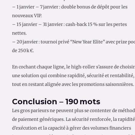
– 1 janvier – 7 janvier : double bonus de dépôt pour les
nouveaux VIP.
– 15 janvier – 31 janvier : cash‑back 15 % sur les pertes
nettes.
– 20 janvier : tournoi privé “New Year Elite” avec prize po
de 250 k €.
En cochant chaque ligne, le high‑roller s’assure de choisir
une solution qui combine rapidité, sécurité et rentabilité,
tout en restant alignée avec les promotions saisonnières.
Conclusion – 190 mots
Les gros parieurs ne peuvent plus se contenter de métho
de paiement génériques. La sécurité renforcée, la rapidité
d’exécution et la capacité à gérer des volumes financiers