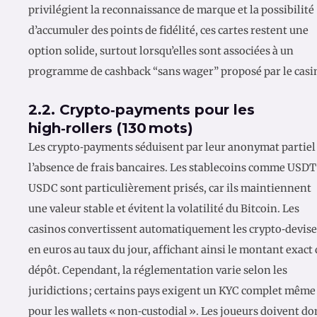
privilégient la reconnaissance de marque et la possibilité
d’accumuler des points de fidélité, ces cartes restent une
option solide, surtout lorsqu’elles sont associées à un
programme de cashback “sans wager” proposé par le casi
2.2. Crypto‑payments pour les
high‑rollers (130 mots)
Les crypto‑payments séduisent par leur anonymat partiel
l’absence de frais bancaires. Les stablecoins comme USDT
USDC sont particulièrement prisés, car ils maintiennent
une valeur stable et évitent la volatilité du Bitcoin. Les
casinos convertissent automatiquement les crypto‑devise
en euros au taux du jour, affichant ainsi le montant exact
dépôt. Cependant, la réglementation varie selon les
juridictions ; certains pays exigent un KYC complet même
pour les wallets « non‑custodial ». Les joueurs doivent do