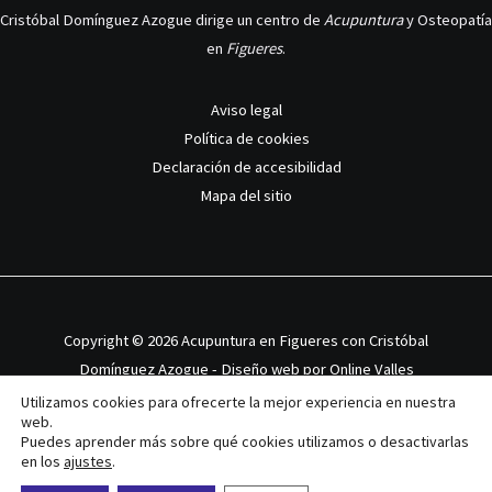
Cristóbal Domínguez Azogue dirige un centro de
Acupuntura
y Osteopatía
en
Figueres
.
Aviso legal
Política de cookies
Declaración de accesibilidad
Mapa del sitio
Copyright © 2026 Acupuntura en Figueres con Cristóbal
Domínguez Azogue - Diseño web por
Online Valles
Utilizamos cookies para ofrecerte la mejor experiencia en nuestra
web.
Puedes aprender más sobre qué cookies utilizamos o desactivarlas
en los
ajustes
.