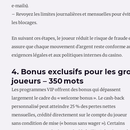
e‑mails).
– Revoyez les limites journalières et mensuelles pour évi
les blocages.
En suivant ces étapes, le joueur réduit le risque de fraude 
assure que chaque mouvement d’argent reste conforme a
exigences légales et aux politiques internes du casino.
4. Bonus exclusifs pour les gr
joueurs – 350 mots
Les programmes VIP offrent des bonus qui dépassent
largement le cadre du « welcome bonus ». Le cash‑back
personnalisé peut atteindre 25 % des pertes nettes
mensuelles, crédité directement sur le compte du joueur
sans condition de mise (« bonus sans wager »). Certains