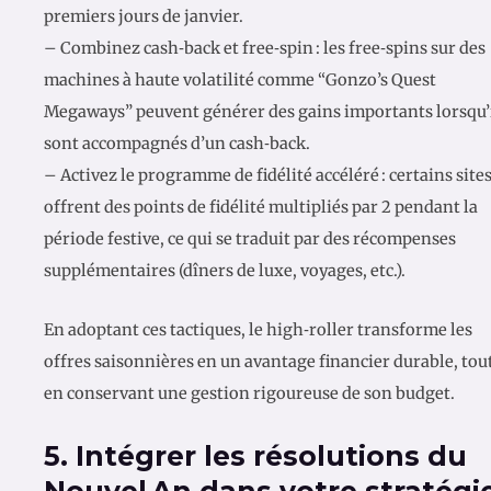
premiers jours de janvier.
– Combinez cash‑back et free‑spin : les free‑spins sur des
machines à haute volatilité comme “Gonzo’s Quest
Megaways” peuvent générer des gains importants lorsqu’
sont accompagnés d’un cash‑back.
– Activez le programme de fidélité accéléré : certains site
offrent des points de fidélité multipliés par 2 pendant la
période festive, ce qui se traduit par des récompenses
supplémentaires (dîners de luxe, voyages, etc.).
En adoptant ces tactiques, le high‑roller transforme les
offres saisonnières en un avantage financier durable, tou
en conservant une gestion rigoureuse de son budget.
5. Intégrer les résolutions du
Nouvel An dans votre stratégi