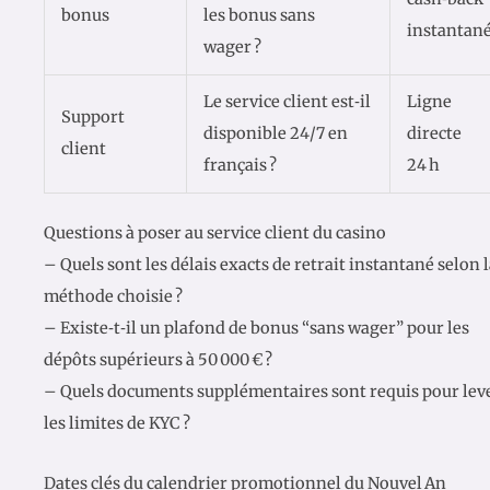
bonus
les bonus sans
instantan
wager ?
Le service client est‑il
Ligne
Support
disponible 24/7 en
directe
client
français ?
24 h
Questions à poser au service client du casino
– Quels sont les délais exacts de retrait instantané selon 
méthode choisie ?
– Existe‑t‑il un plafond de bonus “sans wager” pour les
dépôts supérieurs à 50 000 € ?
– Quels documents supplémentaires sont requis pour lev
les limites de KYC ?
Dates clés du calendrier promotionnel du Nouvel An