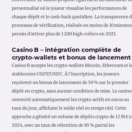
personnalisé où le joueur visualise les performances de
chaque dépôt et le cash‑back quotidien. La transparence 
processus de vérification, réalisée en moins de 10 minutes
permis d’attirer plus de 1 200 high‑rollers en 2023.
Casino B – intégration complète de
crypto‑wallets et bonus de lancement
Casino B accepte les crypto‑wallets Bitcoin, Ethereum et l
stablecoins USDT/USDC. À l’inscription, les joueurs
reçoivent un bonus de lancement de 50 % sur le premier
dépôt en crypto, sans aucune condition de mise. Le casino
convertit automatiquement les crypto‑actifs en euros au
taux du jour, affichant le solde réel en temps réel. Cette
approche a généré un volume de dépôts crypto de 12 M € 
2024, avec un taux de rétention de 85 % parmi les